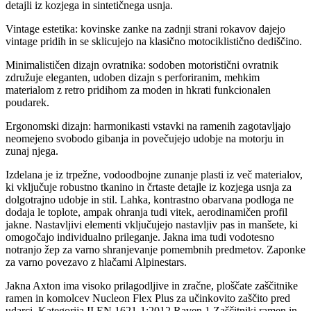
detajli iz kozjega in sintetičnega usnja.
Vintage estetika: kovinske zanke na zadnji strani rokavov dajejo
vintage pridih in se sklicujejo na klasično motociklistično dediščino.
Minimalističen dizajn ovratnika: sodoben motoristični ovratnik
združuje eleganten, udoben dizajn s perforiranim, mehkim
materialom z retro pridihom za moden in hkrati funkcionalen
poudarek.
Ergonomski dizajn: harmonikasti vstavki na ramenih zagotavljajo
neomejeno svobodo gibanja in povečujejo udobje na motorju in
zunaj njega.
Izdelana je iz trpežne, vodoodbojne zunanje plasti iz več materialov,
ki vključuje robustno tkanino in črtaste detajle iz kozjega usnja za
dolgotrajno udobje in stil. Lahka, kontrastno obarvana podloga ne
dodaja le toplote, ampak ohranja tudi vitek, aerodinamičen profil
jakne. Nastavljivi elementi vključujejo nastavljiv pas in manšete, ki
omogočajo individualno prileganje. Jakna ima tudi vodotesno
notranjo žep za varno shranjevanje pomembnih predmetov. Zaponke
za varno povezavo z hlačami Alpinestars.
Jakna Axton ima visoko prilagodljive in zračne, ploščate zaščitnike
ramen in komolcev Nucleon Flex Plus za učinkovito zaščito pred
udarci. Kategorija II EN 1621-1:2012 Raven 1 Zaščitniki ramen in