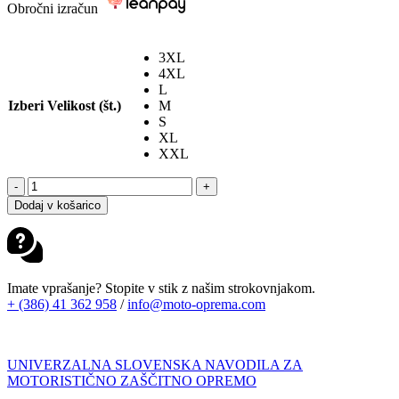
Obročni izračun
3XL
4XL
L
Izberi Velikost (št.)
M
S
XL
XXL
ALPINESTARS
-
+
AXTON
Dodaj v košarico
JAKNA
BLACK
ANTHRACITE
RED
količina
Imate vprašanje? Stopite v stik z našim strokovnjakom.
+ (386) 41 362 958
/
info@moto-oprema.com
UNIVERZALNA SLOVENSKA NAVODILA ZA
MOTORISTIČNO ZAŠČITNO OPREMO