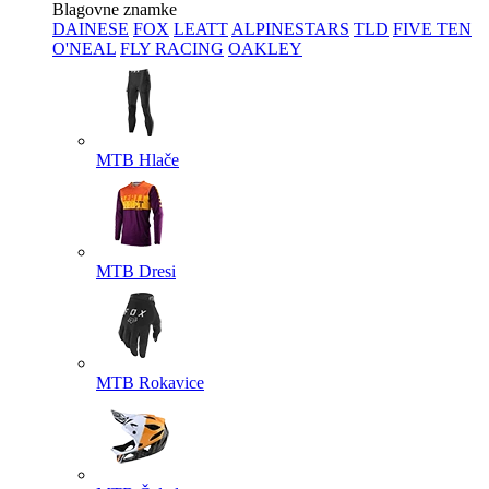
Blagovne znamke
DAINESE
FOX
LEATT
ALPINESTARS
TLD
FIVE TEN
O'NEAL
FLY RACING
OAKLEY
MTB Hlače
MTB Dresi
MTB Rokavice