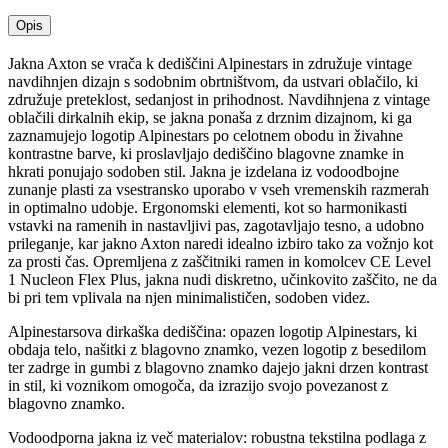
Opis
Jakna Axton se vrača k dediščini Alpinestars in združuje vintage
navdihnjen dizajn s sodobnim obrtništvom, da ustvari oblačilo, ki
združuje preteklost, sedanjost in prihodnost. Navdihnjena z vintage
oblačili dirkalnih ekip, se jakna ponaša z drznim dizajnom, ki ga
zaznamujejo logotip Alpinestars po celotnem obodu in živahne
kontrastne barve, ki proslavljajo dediščino blagovne znamke in
hkrati ponujajo sodoben stil. Jakna je izdelana iz vodoodbojne
zunanje plasti za vsestransko uporabo v vseh vremenskih razmerah
in optimalno udobje. Ergonomski elementi, kot so harmonikasti
vstavki na ramenih in nastavljivi pas, zagotavljajo tesno, a udobno
prileganje, kar jakno Axton naredi idealno izbiro tako za vožnjo kot
za prosti čas. Opremljena z zaščitniki ramen in komolcev CE Level
1 Nucleon Flex Plus, jakna nudi diskretno, učinkovito zaščito, ne da
bi pri tem vplivala na njen minimalističen, sodoben videz.
Alpinestarsova dirkaška dediščina: opazen logotip Alpinestars, ki
obdaja telo, našitki z blagovno znamko, vezen logotip z besedilom
ter zadrge in gumbi z blagovno znamko dajejo jakni drzen kontrast
in stil, ki voznikom omogoča, da izrazijo svojo povezanost z
blagovno znamko.
Vodoodporna jakna iz več materialov: robustna tekstilna podlaga z