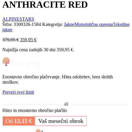
ANTHRACITE RED
ALPINESTARS
Šifra:
3300326-1584
Kategorija:
Jakne
Motoristična oprema
Tekstilne
jakne
Izvirna
Trenutna
379,95
€
359,95
€
cena
cena
Najnižja cena zadnjih 30 dni
359,95
€
.
je
je:
bila:
359,95 €.
379,95 €.
Enostavno obročno plačevanje. Hitra odobritev, brez skritih
stroškov.
Preveri svoj limit
ali
Hitro in enostavno obročno plačilo
Od
12,15
€
Vaš mesečni obrok