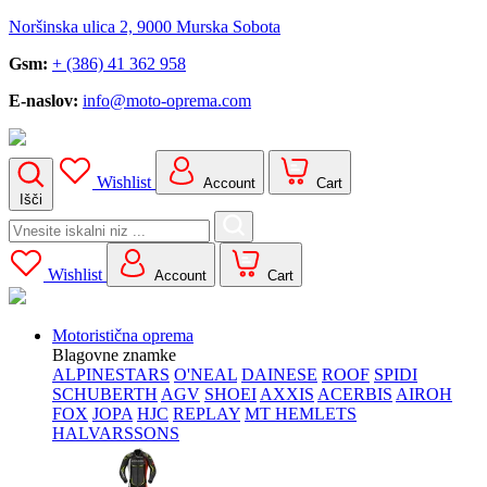
Noršinska ulica 2, 9000 Murska Sobota
Gsm:
+ (386) 41 362 958
E-naslov:
info@moto-oprema.com
Wishlist
Account
Cart
Išči
Search
for:
Wishlist
Account
Cart
Motoristična oprema
Blagovne znamke
ALPINESTARS
O'NEAL
DAINESE
ROOF
SPIDI
SCHUBERTH
AGV
SHOEI
AXXIS
ACERBIS
AIROH
FOX
JOPA
HJC
REPLAY
MT HEMLETS
HALVARSSONS