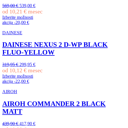
na
Izvirna
Trenutna
569,00
€
539,00
€
strani
cena
cena
od
10,21
€
mesec
izdelka
je
je:
Izberite možnosti
bila:
539,00 €.
Ta
akcija
-
20,00
€
569,00 €.
izdelek
ima
DAINESE
več
različic.
DAINESE NEXUS 2 D-WP BLACK
Možnosti
FLUO-YELLOW
lahko
izberete
na
Izvirna
Trenutna
319,95
€
299,95
€
strani
cena
cena
od
10,12
€
mesec
izdelka
je
je:
Izberite možnosti
bila:
299,95 €.
Ta
akcija
-
22,00
€
319,95 €.
izdelek
ima
AIROH
več
različic.
AIROH COMMANDER 2 BLACK
Možnosti
MATT
lahko
izberete
na
Izvirna
Trenutna
439,90
€
417,90
€
strani