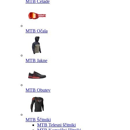
MTB Čelade
MTB Očala
MTB Jakne
MTB Obutev
MTB Ščitniki
MTB Telesni ščitniki