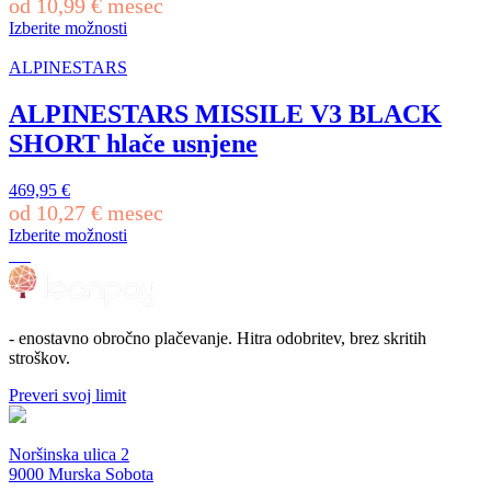
cena
cena
od
10,99
€
mesec
izdelka
je
je:
Izberite možnosti
bila:
417,90 €.
Ta
439,90 €.
izdelek
ALPINESTARS
ima
več
ALPINESTARS MISSILE V3 BLACK
različic.
SHORT hlače usnjene
Možnosti
lahko
izberete
469,95
€
na
od
10,27
€
mesec
strani
Izberite možnosti
izdelka
Ta
izdelek
ima
več
različic.
- enostavno obročno plačevanje. Hitra odobritev, brez skritih
Možnosti
stroškov.
lahko
izberete
Preveri svoj limit
na
strani
izdelka
Noršinska ulica 2
9000 Murska Sobota