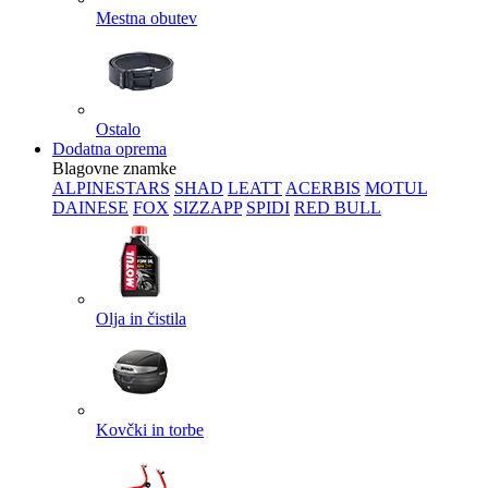
Mestna obutev
Ostalo
Dodatna oprema
Blagovne znamke
ALPINESTARS
SHAD
LEATT
ACERBIS
MOTUL
DAINESE
FOX
SIZZAPP
SPIDI
RED BULL
Olja in čistila
Kovčki in torbe