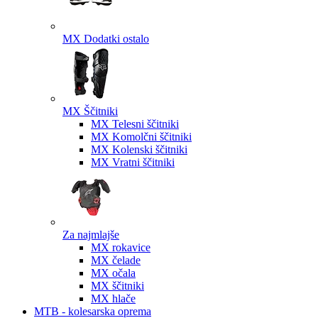
MX Dodatki ostalo
MX Ščitniki
MX Telesni ščitniki
MX Komolčni ščitniki
MX Kolenski ščitniki
MX Vratni ščitniki
Za najmlajše
MX rokavice
MX čelade
MX očala
MX ščitniki
MX hlače
MTB - kolesarska oprema