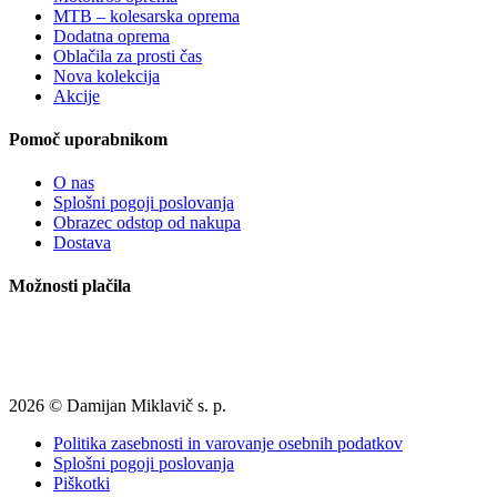
MTB – kolesarska oprema
Dodatna oprema
Oblačila za prosti čas
Nova kolekcija
Akcije
Pomoč uporabnikom
O nas
Splošni pogoji poslovanja
Obrazec odstop od nakupa
Dostava
Možnosti plačila
2026 © Damijan Miklavič s. p.
Politika zasebnosti in varovanje osebnih podatkov
Splošni pogoji poslovanja
Piškotki