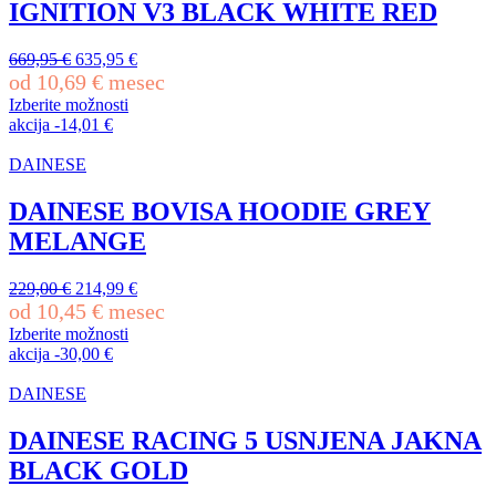
IGNITION V3 BLACK WHITE RED
Izvirna
Trenutna
669,95
€
635,95
€
cena
cena
od
10,69
€
mesec
je
je:
Izberite možnosti
bila:
635,95 €.
Ta
akcija
-
14,01
€
669,95 €.
izdelek
ima
DAINESE
več
različic.
DAINESE BOVISA HOODIE GREY
Možnosti
MELANGE
lahko
izberete
na
Izvirna
Trenutna
229,00
€
214,99
€
strani
cena
cena
od
10,45
€
mesec
izdelka
je
je:
Izberite možnosti
bila:
214,99 €.
Ta
akcija
-
30,00
€
229,00 €.
izdelek
ima
DAINESE
več
različic.
DAINESE RACING 5 USNJENA JAKNA
Možnosti
BLACK GOLD
lahko
izberete