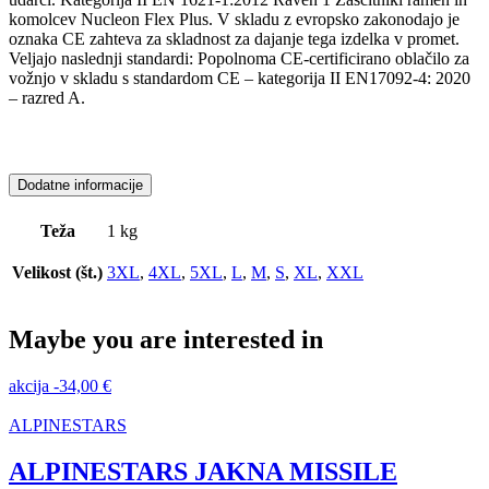
komolcev Nucleon Flex Plus. V skladu z evropsko zakonodajo je
oznaka CE zahteva za skladnost za dajanje tega izdelka v promet.
Veljajo naslednji standardi: Popolnoma CE-certificirano oblačilo za
vožnjo v skladu s standardom CE – kategorija II EN17092-4: 2020
– razred A.
Dodatne informacije
Teža
1 kg
Velikost (št.)
3XL
,
4XL
,
5XL
,
L
,
M
,
S
,
XL
,
XXL
Maybe you are interested in
akcija
-
34,00
€
ALPINESTARS
ALPINESTARS JAKNA MISSILE