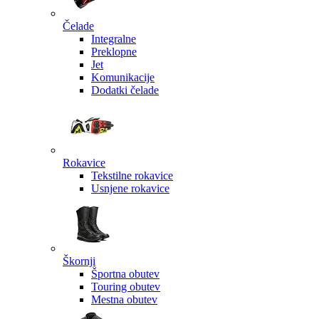
Čelade
Integralne
Preklopne
Jet
Komunikacije
Dodatki čelade
Rokavice
Tekstilne rokavice
Usnjene rokavice
Škornji
Športna obutev
Touring obutev
Mestna obutev