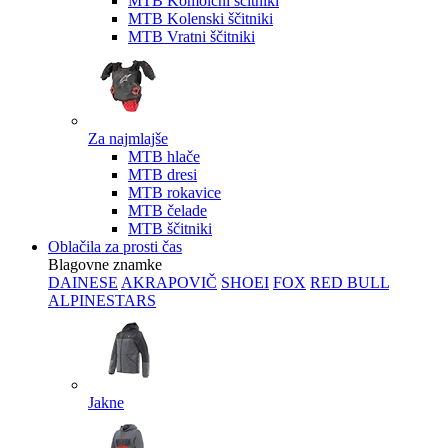
MTB Komolčni ščitniki
MTB Kolenski ščitniki
MTB Vratni ščitniki
Za najmlajše
MTB hlače
MTB dresi
MTB rokavice
MTB čelade
MTB ščitniki
Oblačila za prosti čas
Blagovne znamke
DAINESE
AKRAPOVIČ
SHOEI
FOX
RED BULL
ALPINESTARS
Jakne