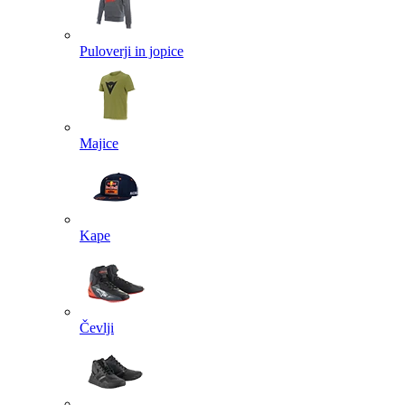
Puloverji in jopice
Majice
Kape
Čevlji