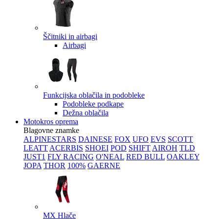
Ščitniki in airbagi
Airbagi
Funkcijska oblačila in podobleke
Podobleke podkape
Dežna oblačila
Motokros oprema
Blagovne znamke
ALPINESTARS
DAINESE
FOX
UFO
EVS
SCOTT
LEATT
ACERBIS
SHOEI
POD
SHIFT
AIROH
TLD
JUST1
FLY RACING
O'NEAL
RED BULL
OAKLEY
JOPA
THOR
100%
GAERNE
MX Hlače