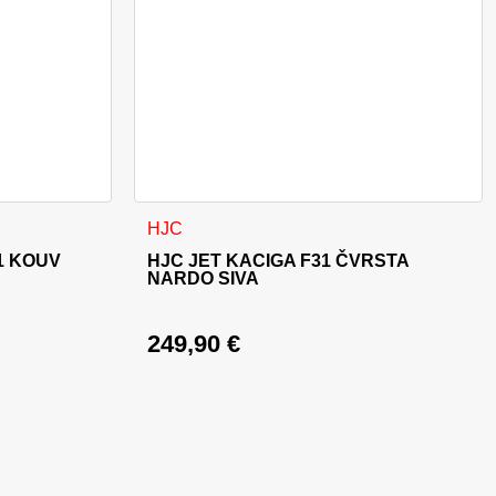
oda
nti. Opcije se mogu odabrati na stranici proizvoda
Ovaj proizvod ima više varijanti. Opcije se m
HJC
1 KOUV
HJC JET KACIGA F31 ČVRSTA
NARDO SIVA
249,90
€