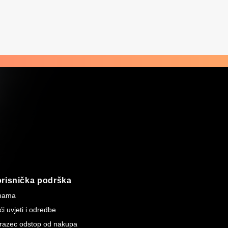
risnička podrška
nama
i uvjeti i odredbe
razec odstop od nakupa