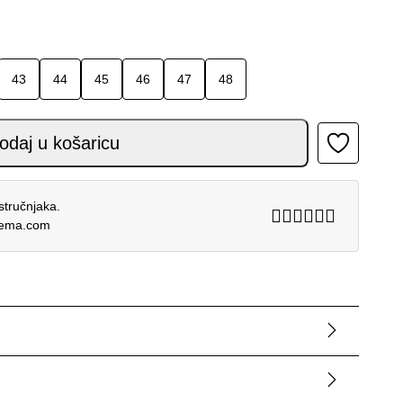
43
44
45
46
47
48
oličina
odaj u košaricu
stručnjaka.
rema.com