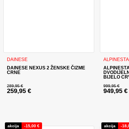
Ovaj proizvod ima više varijanti. Opcije se mogu odabrati na
Ovaj proizvo
DAINESE
ALPINEST
DAINESE NEXUS 2 ŽENSKE ČIZME
ALPINESTA
CRNE
DVODIJEL
BIJELO C
289,95
€
999,95
€
259,95
€
949,95
€
Izvorna cijena bila je: 289,95 €.
Izvorna c
Trenutna cijena je: 259,95 €.
Trenutna 
akcija
-
15,00
€
akcija
-
18,