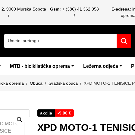
a 2, 9000 Murska Sobota
Gsm:
+ (386) 41 362 958
E-adresa:
i
oprem
Search for:
MTB - biciklistička oprema
Ležerna odjeća
P
stička oprema
Obuća
Gradska obuća
XPD MOTO-1 TENISICE P
akcija
-
9,00
€
XPD MOTO-1 TENISI