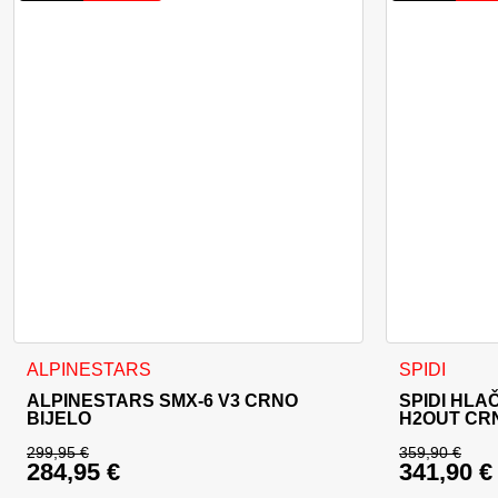
Ovaj proizvod ima više varijanti. Opcije se mogu odabrati na
Ovaj proizvo
ALPINESTARS
SPIDI
ALPINESTARS SMX-6 V3 CRNO
SPIDI HLA
BIJELO
H2OUT CR
299,95
€
359,90
€
284,95
€
341,90
€
Izvorna cijena bila je: 299,95 €.
Izvorna c