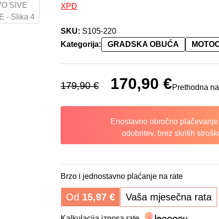
XPD
SKU:
S105-220
Kategorija:
GRADSKA OBUĆA
MOTOC
Izvorna cijena bila je: 179,90 €.
170,90
€
Trenutna cije
179,90
€
Prethodna na
Enostavno obročno plačevanje.
odobritev, brez skritih strošk
Brzo i jednostavno plaćanje na rate
Od
15,97
€
Vaša mjesečna rata
Kalkulacija iznosa rate