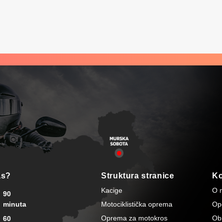
cijena je: 341,90 €.
as?
Struktura stranice
Ko
Kacige
O 
90
minuta
Motociklistička oprema
Opć
Oprema za motokros
Ob
60