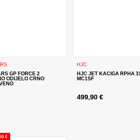
 stranici proizvoda
d ima više varijanti. Opcije se mogu odabrati na stranici proizv
Ovaj proizvod ima više varija
ARS
HJC
RS GP FORCE 2
HJC JET KACIGA RPHA 3
NO ODIJELO CRNO
MC1SF
RVENO
499,90
€
ijena bila je: 999,95 €.
cijena je: 949,95 €.
00
€