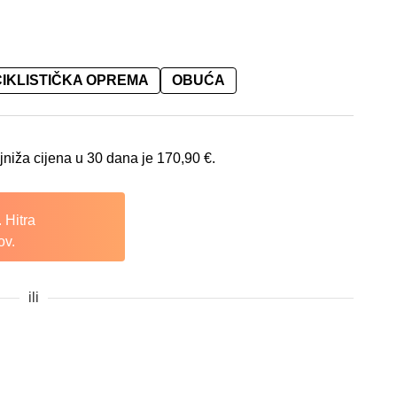
IKLISTIČKA OPREMA
OBUĆA
na je: 170,90 €.
jniža cijena u 30 dana je
170,90
€
.
 Hitra
ov.
ili