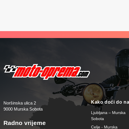
Trenutna cijena je: 284,95 €.
Trenutna 
Kako doći do n
Noršinska ulica 2
9000 Murska Sobota
Ljubljana – Murska
Sobota
Radno vrijeme
Celje - Murska