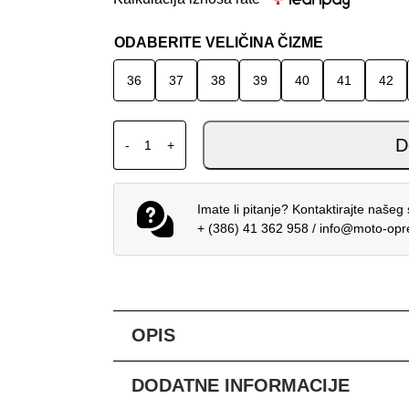
ODABERITE VELIČINA ČIZME
36
37
38
39
40
41
42
XPD MOTO-1 TENISICE PLAVO SIVE CRNE k
D
-
+
Imate li pitanje? Kontaktirajte našeg 
+ (386) 41 362 958
/
info@moto-op
OPIS
DODATNE INFORMACIJE