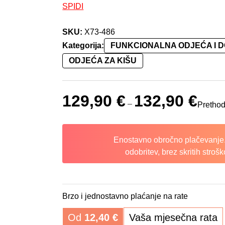
SPIDI
SKU:
X73-486
Kategorija:
FUNKCIONALNA ODJEĆA I 
ODJEĆA ZA KIŠU
129,90
€
132,90
€
–
Prethod
Enostavno obročno plačevanje.
odobritev, brez skritih strošk
Brzo i jednostavno plaćanje na rate
Od
12,40
€
Vaša mjesečna rata