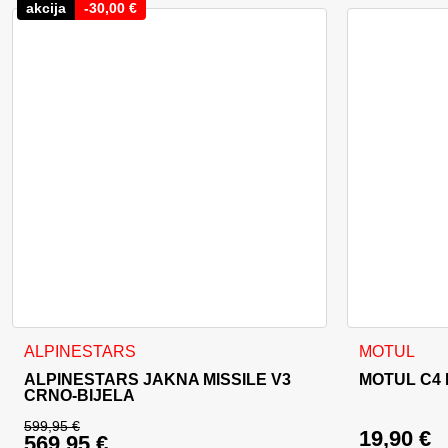
akcija
-
30,00
€
Ovaj proizvod ima više varijanti. Opcije se mogu odabrati na
ALPINESTARS
MOTUL
ALPINESTARS JAKNA MISSILE V3
MOTUL C4 
CRNO-BIJELA
599,95
€
19,90
€
569,95
€