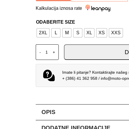
Kalkulacija iznosa rate
ODABERITE SIZE
2XL
L
M
S
XL
XS
XXS
SPIDI TOURING KOMPLET ZA KIŠU ZA ŽENE
D
-
+
Imate li pitanje? Kontaktirajte našeg 
+ (386) 41 362 958
/
info@moto-op
OPIS
DODATNE INFORMACIJE