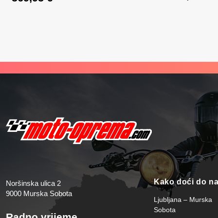
Izvorna cijena bila je: 599,95 €.
Trenutna cijena je: 569,95 €.
Kako doći do n
Noršinska ulica 2
9000 Murska Sobota
Ljubljana – Murska
Sobota
Radno vrijeme