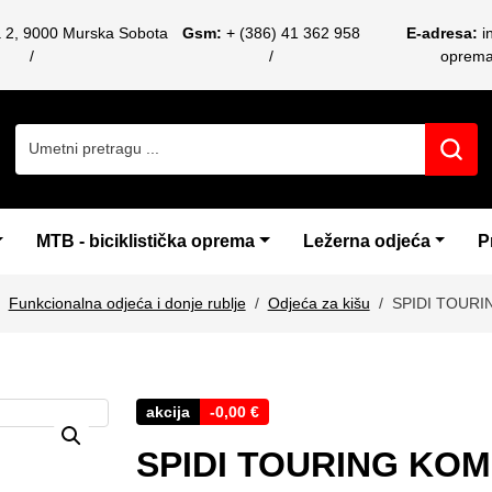
a 2, 9000 Murska Sobota
Gsm:
+ (386) 41 362 958
E-adresa:
i
oprem
Search for:
MTB - biciklistička oprema
Ležerna odjeća
P
Funkcionalna odjeća i donje rublje
Odjeća za kišu
SPIDI TOURI
akcija
-
0,00
€
SPIDI TOURING KOM