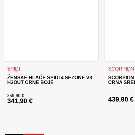
Ovaj proizvod ima više varijanti. Opcije se mogu odabrati na
Ovaj proizvo
SPIDI
SCORPION
ŽENSKE HLAČE SPIDI 4 SEZONE V3
SCORPION 
H2OUT CRNE BOJE
CRNA SRE
359,90
€
439,90
€
341,90
€
Izvorna cijena bila je: 359,90 €.
Trenutna cijena je: 341,90 €.