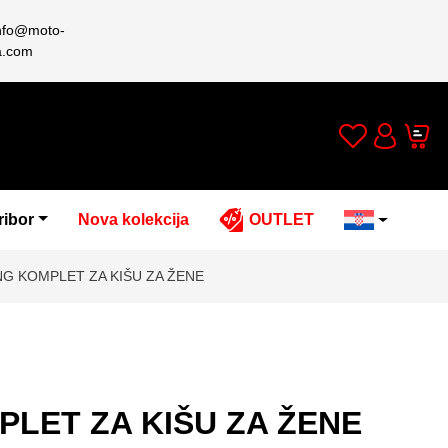
nfo@moto-
a.com
Wishlist
Cart
Account
ribor
Nova kolekcija
OUTLET
NG KOMPLET ZA KIŠU ZA ŽENE
PLET ZA KIŠU ZA ŽENE