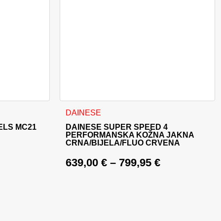
oda
nti. Opcije se mogu odabrati na stranici proizvoda
Ovaj proizvod ima više varijanti. Opcije se m
DAINESE
ELS MC21
DAINESE SUPER SPEED 4
PERFORMANSKA KOŽNA JAKNA
CRNA/BIJELA/FLUO CRVENA
639,00
€
–
799,95
€
e: 549,90 €.
519,00 €.