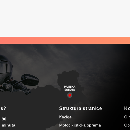
as?
Struktura stranice
Ko
Kacige
O 
90
minuta
Motociklistička oprema
Opć