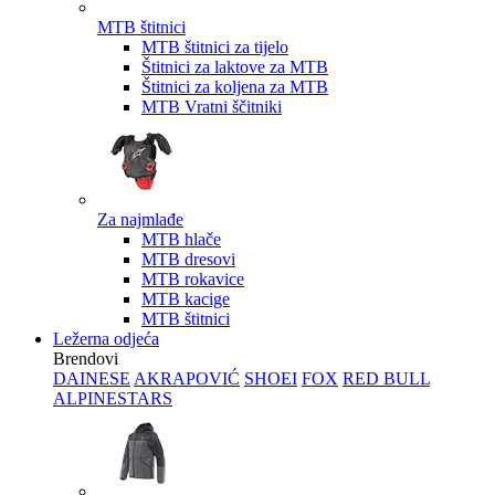
MTB štitnici
MTB štitnici za tijelo
Štitnici za laktove za MTB
Štitnici za koljena za MTB
MTB Vratni ščitniki
Za najmlađe
MTB hlače
MTB dresovi
MTB rokavice
MTB kacige
MTB štitnici
Ležerna odjeća
Brendovi
DAINESE
AKRAPOVIĆ
SHOEI
FOX
RED BULL
ALPINESTARS