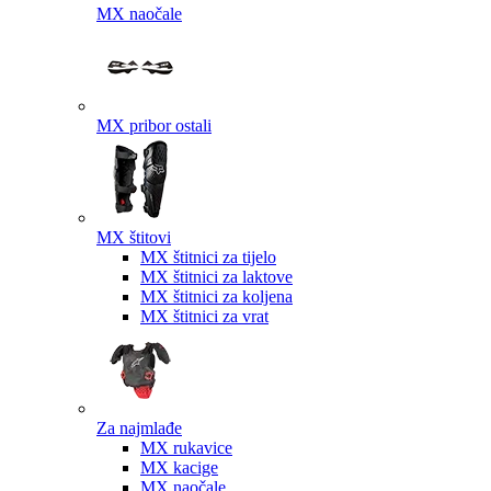
MX naočale
MX pribor ostali
MX štitovi
MX štitnici za tijelo
MX štitnici za laktove
MX štitnici za koljena
MX štitnici za vrat
Za najmlađe
MX rukavice
MX kacige
MX naočale