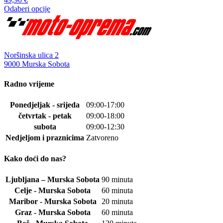
odabrati
Odaberi opcije
na
Ovaj
stranici
proizvod
proizvoda
ima
više
varijanti.
Noršinska ulica 2
Opcije
9000 Murska Sobota
se
mogu
Radno vrijeme
odabrati
na
Ponedjeljak - srijeda
09:00-17:00
stranici
četvrtak - petak
09:00-18:00
proizvoda
subota
09:00-12:30
Nedjeljom i praznicima
Zatvoreno
Kako doći do nas?
Ljubljana – Murska Sobota
90 minuta
Celje - Murska Sobota
60 minuta
Maribor - Murska Sobota
20 minuta
Graz - Murska Sobota
60 minuta