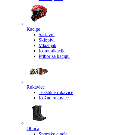
Kacige
Sastavni
Sklopivi
Mlaznjak
Komunikacije
Pribor za kacigu
Rukavice
Tekstilne rukavice
Kožne rukavice
Obuća
Sportske cipele