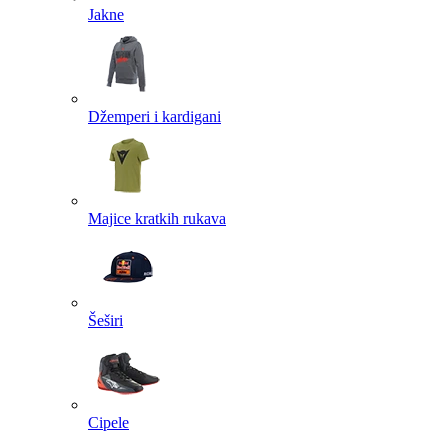
Jakne
Džemperi i kardigani
Majice kratkih rukava
Šeširi
Cipele