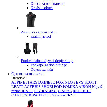
Obuća za planinarenje
Gradska obuća
Zaštitnici i zračni jastuci
Zračni jastuci
Funkcionalna odjeća i donje rublje
Podkape za donje rublje
Odjeća za kišu
Oprema za motokros
Brendovi
ALPINESTARS
DAINESE
FOX
NLO-i
EVS
SCOTT
LEATT
ACERBIS
SHOEI
POD
POMIKA
AIROH
Najviša
razina
JUST 1
FLY RACING
O'NEAL
RED BULL
OAKLEY
JOPA
THOR
100%
GAERNE