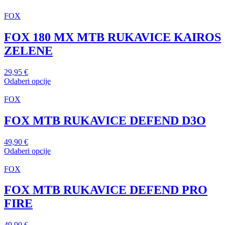
FOX
FOX 180 MX MTB RUKAVICE KAIROS
ZELENE
29,95
€
Odaberi opcije
Ovaj
proizvod
FOX
ima
više
FOX MTB RUKAVICE DEFEND D3O
varijanti.
Opcije
49,90
€
se
Odaberi opcije
mogu
Ovaj
odabrati
proizvod
FOX
na
ima
stranici
više
FOX MTB RUKAVICE DEFEND PRO
proizvoda
varijanti.
FIRE
Opcije
se
mogu
49,90
€