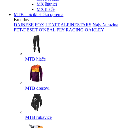
MX štitnici
MX hlače
MTB - biciklistička oprema
Brendovi
DAINESE
FOX
LEATT
ALPINESTARS
Najviša razina
PET-DESET
O'NEAL
FLY RACING
OAKLEY
MTB hlače
MTB dresovi
MTB rukavice