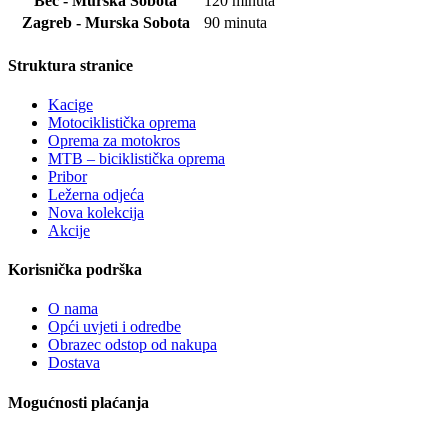
Beč - Murska Sobota
120 minuta
Zagreb - Murska Sobota
90 minuta
Struktura stranice
Kacige
Motociklistička oprema
Oprema za motokros
MTB – biciklistička oprema
Pribor
Ležerna odjeća
Nova kolekcija
Akcije
Korisnička podrška
O nama
Opći uvjeti i odredbe
Obrazec odstop od nakupa
Dostava
Mogućnosti plaćanja