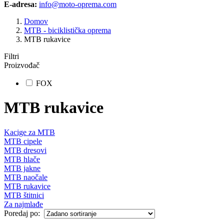
E-adresa:
info@moto-oprema.com
Domov
MTB - biciklistička oprema
MTB rukavice
Filtri
Proizvođač
FOX
MTB rukavice
Kacige za MTB
MTB cipele
MTB dresovi
MTB hlače
MTB jakne
MTB naočale
MTB rukavice
MTB štitnici
Za najmlađe
Poredaj po: