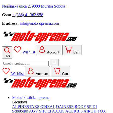
Noršinska ulica 2, 9000 Murska Sobota
Gsm:
+ (386) 41 362 958
E-adresa:
info@moto-oprema.com
Wishlist
Account
Cart
Išči
Search
for:
Wishlist
Account
Cart
Motociklistička oprema
Brendovi
ALPINESTARS
O'NEAL
DAINESE
ROOF
SPIDI
Schuberth
AGV
SHOEI
AXXIS
ACERBIS
AIROH
FOX