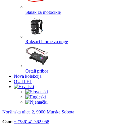
Stalak za motocikle
Ruksaci i torbe za noge
Ostali pribor
Nova kolekcija
OUTLET
Noršinska ulica 2, 9000 Murska Sobota
Gsm:
+ (386) 41 362 958