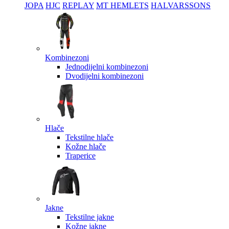
JOPA
HJC
REPLAY
MT HEMLETS
HALVARSSONS
Kombinezoni
Jednodijelni kombinezoni
Dvodijelni kombinezoni
Hlače
Tekstilne hlače
Kožne hlače
Traperice
Jakne
Tekstilne jakne
Kožne jakne