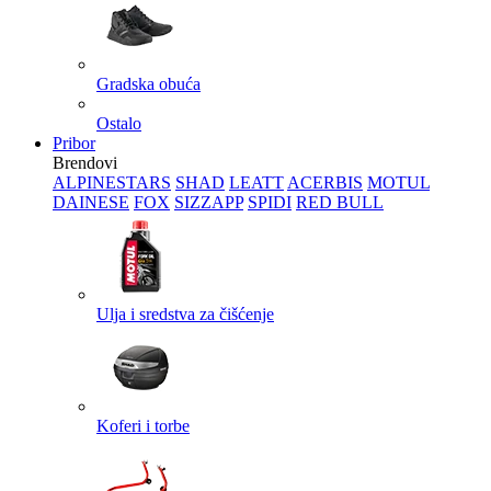
Gradska obuća
Ostalo
Pribor
Brendovi
ALPINESTARS
SHAD
LEATT
ACERBIS
MOTUL
DAINESE
FOX
SIZZAPP
SPIDI
RED BULL
Ulja i sredstva za čišćenje
Koferi i torbe