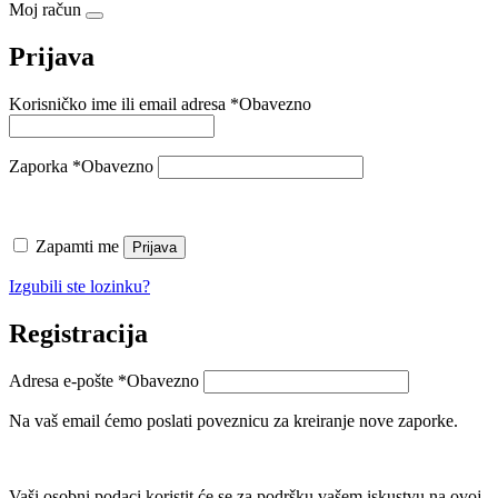
Moj račun
Prijava
Korisničko ime ili email adresa
*
Obavezno
Zaporka
*
Obavezno
Zapamti me
Prijava
Izgubili ste lozinku?
Registracija
Adresa e-pošte
*
Obavezno
Na vaš email ćemo poslati poveznicu za kreiranje nove zaporke.
Vaši osobni podaci koristit će se za podršku vašem iskustvu na ovoj