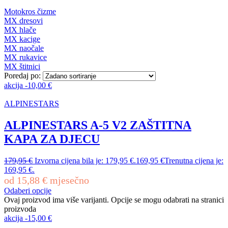
Motokros čizme
MX dresovi
MX hlače
MX kacige
MX naočale
MX rukavice
MX štitnici
Poredaj po:
akcija
-
10,00
€
ALPINESTARS
ALPINESTARS A-5 V2 ZAŠTITNA
KAPA ZA DJECU
179,95
€
Izvorna cijena bila je: 179,95 €.
169,95
€
Trenutna cijena je:
169,95 €.
od
15,88
€
mjesečno
Odaberi opcije
Ovaj proizvod ima više varijanti. Opcije se mogu odabrati na stranici
proizvoda
akcija
-
15,00
€