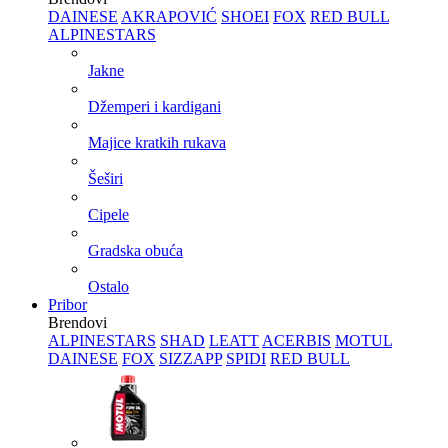
DAINESE
AKRAPOVIĆ
SHOEI
FOX
RED BULL
ALPINESTARS
Jakne
Džemperi i kardigani
Majice kratkih rukava
Šeširi
Cipele
Gradska obuća
Ostalo
Pribor
Brendovi
ALPINESTARS
SHAD
LEATT
ACERBIS
MOTUL
DAINESE
FOX
SIZZAPP
SPIDI
RED BULL