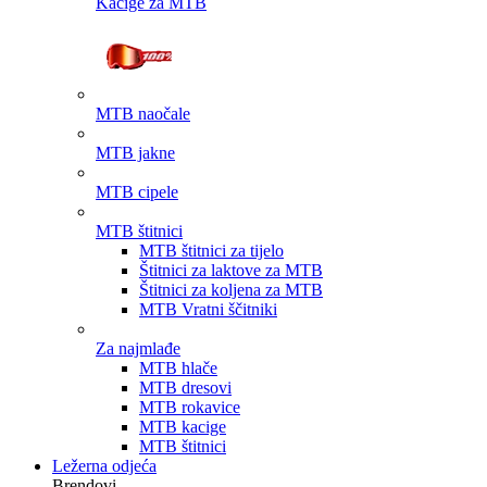
Kacige za MTB
MTB naočale
MTB jakne
MTB cipele
MTB štitnici
MTB štitnici za tijelo
Štitnici za laktove za MTB
Štitnici za koljena za MTB
MTB Vratni ščitniki
Za najmlađe
MTB hlače
MTB dresovi
MTB rokavice
MTB kacige
MTB štitnici
Ležerna odjeća
Brendovi