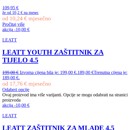
109,95
€
že od
10,2 €
na mesec
od
10,24
€
mjesečno
Pročitaj više
akcija
-
10,00
€
LEATT
LEATT YOUTH ZAŠTITNIK ZA
TIJELO 4.5
199,00
€
Izvorna cijena bila je: 199,00 €.
189,00
€
Trenutna cijena je:
189,00 €.
od
17,76
€
mjesečno
Odaberi opcije
Ovaj proizvod ima više varijanti. Opcije se mogu odabrati na stranici
proizvoda
akcija
-
10,00
€
LEATT
LEATT ZAŠTITNIK ZA MLADE 4.5