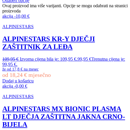
Odaberi opcije
Ovaj proizvod ima više varijanti. Opcije se mogu odabrati na stranici
proizvoda
akcija
-
10,00
€
ALPINESTARS
ALPINESTARS KR-Y DJEČJI
ZAŠTITNIK ZA LEĐA
109,95
€
Izvorna cijena bila je: 109,95 €.
99,95
€
Trenutna cijena je:
99,95 €.
že od
17,8 €
na mesec
od
18,24
€
mjesečno
Dodaj u košaricu
akcija
-
0,00
€
ALPINESTARS
ALPINESTARS MX BIONIC PLASMA
LT DJEČJA ZAŠTITNA JAKNA CRNO-
BIJELA