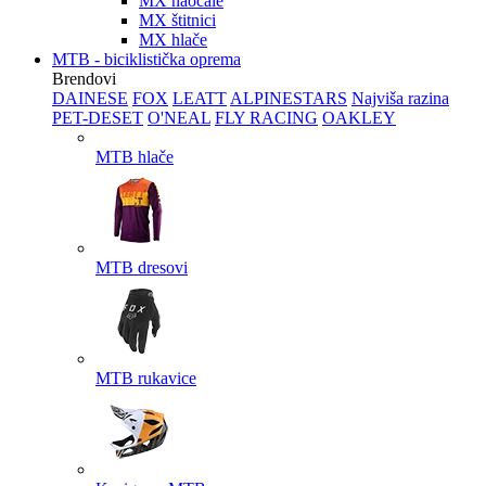
MX naočale
MX štitnici
MX hlače
MTB - biciklistička oprema
Brendovi
DAINESE
FOX
LEATT
ALPINESTARS
Najviša razina
PET-DESET
O'NEAL
FLY RACING
OAKLEY
MTB hlače
MTB dresovi
MTB rukavice