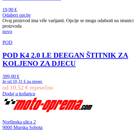
19,90
€
Odaberi opcije
Ovaj proizvod ima više varijanti. Opcije se mogu odabrati na stranici
proizvoda
novo
POD
POD K4 2.0 LE DEEGAN ŠTITNIK ZA
KOLJENO ZA DJECU
399,00
€
že od
10,31 €
na mesec
od
10,52
€
mjesečno
Dodaj u košaricu
Noršinska ulica 2
9000 Murska Sobota