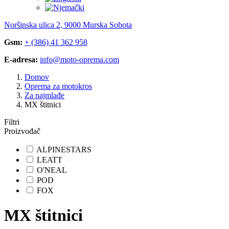
Noršinska ulica 2, 9000 Murska Sobota
Gsm:
+ (386) 41 362 958
E-adresa:
info@moto-oprema.com
Domov
Oprema za motokros
Za najmlađe
MX štitnici
Filtri
Proizvođač
ALPINESTARS
LEATT
O'NEAL
POD
FOX
MX štitnici