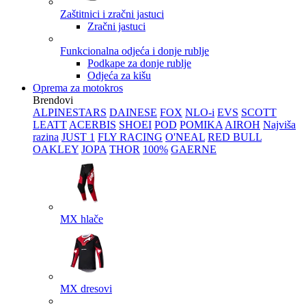
Zaštitnici i zračni jastuci
Zračni jastuci
Funkcionalna odjeća i donje rublje
Podkape za donje rublje
Odjeća za kišu
Oprema za motokros
Brendovi
ALPINESTARS
DAINESE
FOX
NLO-i
EVS
SCOTT
LEATT
ACERBIS
SHOEI
POD
POMIKA
AIROH
Najviša
razina
JUST 1
FLY RACING
O'NEAL
RED BULL
OAKLEY
JOPA
THOR
100%
GAERNE
MX hlače
MX dresovi