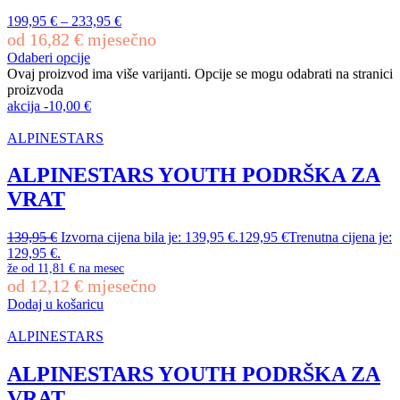
199,95
€
–
233,95
€
od
16,82
€
mjesečno
Odaberi opcije
Ovaj proizvod ima više varijanti. Opcije se mogu odabrati na stranici
proizvoda
akcija
-
10,00
€
ALPINESTARS
ALPINESTARS YOUTH PODRŠKA ZA
VRAT
139,95
€
Izvorna cijena bila je: 139,95 €.
129,95
€
Trenutna cijena je:
129,95 €.
že od
11,81 €
na mesec
od
12,12
€
mjesečno
Dodaj u košaricu
ALPINESTARS
ALPINESTARS YOUTH PODRŠKA ZA
VRAT