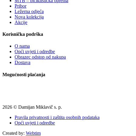
MTB – biciklistička oprema
Pribor
Ležerna odjeća
Nova kolekcija
Akcije
Korisnička podrška
O nama
Opći uvjeti i odredbe
Obrazec odstop od nakupa
Dostava
Mogućnosti plaćanja
2026 © Damijan Miklavič s. p.
Pravila privatnosti i zaštita osobnih podataka
Opći uvjeti i odredbe
Created by:
Webtim