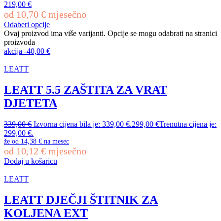
219,00
€
od
10,70
€
mjesečno
Odaberi opcije
Ovaj proizvod ima više varijanti. Opcije se mogu odabrati na stranici
proizvoda
akcija
-
40,00
€
LEATT
LEATT 5.5 ZAŠTITA ZA VRAT
DJETETA
339,00
€
Izvorna cijena bila je: 339,00 €.
299,00
€
Trenutna cijena je:
299,00 €.
že od
14,38 €
na mesec
od
10,12
€
mjesečno
Dodaj u košaricu
LEATT
LEATT DJEČJI ŠTITNIK ZA
KOLJENA EXT