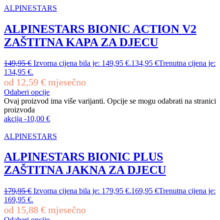
ALPINESTARS
ALPINESTARS BIONIC ACTION V2
ZAŠTITNA KAPA ZA DJECU
149,95
€
Izvorna cijena bila je: 149,95 €.
134,95
€
Trenutna cijena je:
134,95 €.
od
12,59
€
mjesečno
Odaberi opcije
Ovaj proizvod ima više varijanti. Opcije se mogu odabrati na stranici
proizvoda
akcija
-
10,00
€
ALPINESTARS
ALPINESTARS BIONIC PLUS
ZAŠTITNA JAKNA ZA DJECU
179,95
€
Izvorna cijena bila je: 179,95 €.
169,95
€
Trenutna cijena je:
169,95 €.
od
15,88
€
mjesečno
Odaberi opcije