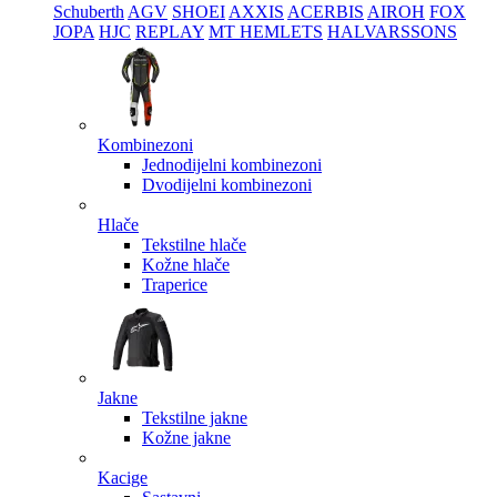
Schuberth
AGV
SHOEI
AXXIS
ACERBIS
AIROH
FOX
JOPA
HJC
REPLAY
MT HEMLETS
HALVARSSONS
Kombinezoni
Jednodijelni kombinezoni
Dvodijelni kombinezoni
Hlače
Tekstilne hlače
Kožne hlače
Traperice
Jakne
Tekstilne jakne
Kožne jakne
Kacige