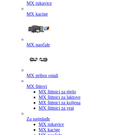
MX rukavice
MX kacige
MX naočale
MX pribor ostali
MX štitovi
MX štitnici za tijelo
MX štitnici za laktove
MX štitnici za koljena
MX štitnici za vrat
Za najmlađe
MX rukavice
MX kacige