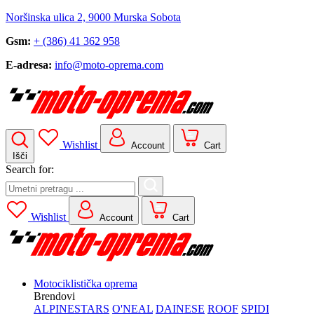
Noršinska ulica 2, 9000 Murska Sobota
Gsm:
+ (386) 41 362 958
E-adresa:
info@moto-oprema.com
Wishlist
Account
Cart
Išči
Search for:
Wishlist
Account
Cart
Motociklistička oprema
Brendovi
ALPINESTARS
O'NEAL
DAINESE
ROOF
SPIDI