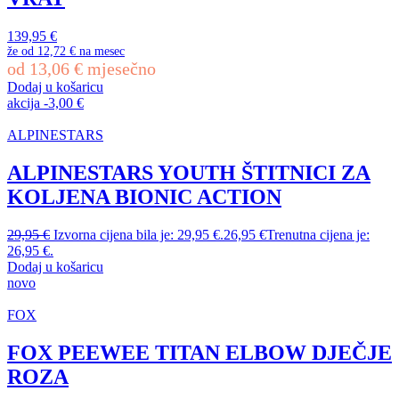
139,95
€
že od
12,72 €
na mesec
od
13,06
€
mjesečno
Dodaj u košaricu
akcija
-
3,00
€
ALPINESTARS
ALPINESTARS YOUTH ŠTITNICI ZA
KOLJENA BIONIC ACTION
29,95
€
Izvorna cijena bila je: 29,95 €.
26,95
€
Trenutna cijena je:
26,95 €.
Dodaj u košaricu
novo
FOX
FOX PEEWEE TITAN ELBOW DJEČJE
ROZA