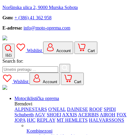
Noršinska ulica 2, 9000 Murska Sobota
Gsm:
+ (386) 41 362 958
E-adresa:
info@moto-oprema.com
Wishlist
Account
Cart
Išči
Search for:
Wishlist
Account
Cart
Motociklistička oprema
Brendovi
ALPINESTARS
O'NEAL
DAINESE
ROOF
SPIDI
Schuberth
AGV
SHOEI
AXXIS
ACERBIS
AIROH
FOX
JOPA
HJC
REPLAY
MT HEMLETS
HALVARSSONS
Kombinezoni