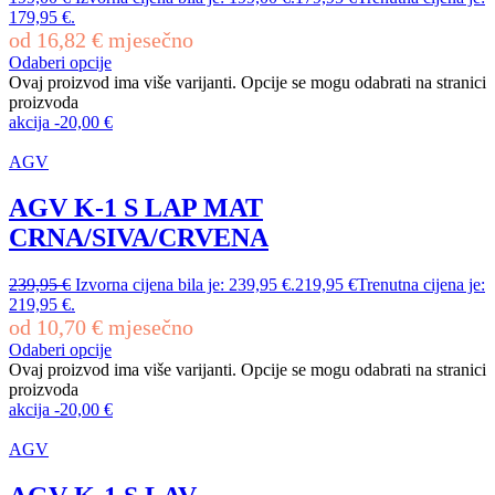
179,95 €.
od
16,82
€
mjesečno
Odaberi opcije
Ovaj proizvod ima više varijanti. Opcije se mogu odabrati na stranici
proizvoda
akcija
-
20,00
€
AGV
AGV K-1 S LAP MAT
CRNA/SIVA/CRVENA
239,95
€
Izvorna cijena bila je: 239,95 €.
219,95
€
Trenutna cijena je:
219,95 €.
od
10,70
€
mjesečno
Odaberi opcije
Ovaj proizvod ima više varijanti. Opcije se mogu odabrati na stranici
proizvoda
akcija
-
20,00
€
AGV