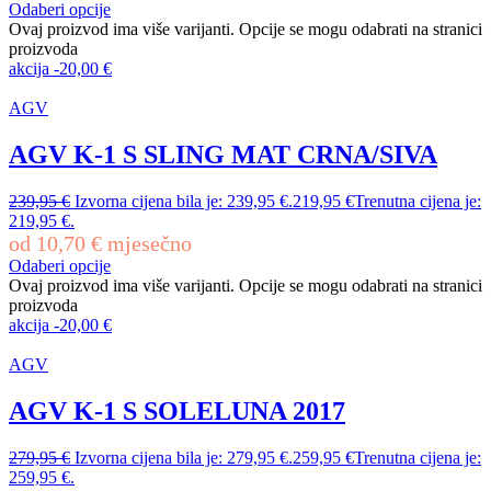
Odaberi opcije
Ovaj proizvod ima više varijanti. Opcije se mogu odabrati na stranici
proizvoda
akcija
-
20,00
€
AGV
AGV K-1 S SLING MAT CRNA/SIVA
239,95
€
Izvorna cijena bila je: 239,95 €.
219,95
€
Trenutna cijena je:
219,95 €.
od
10,70
€
mjesečno
Odaberi opcije
Ovaj proizvod ima više varijanti. Opcije se mogu odabrati na stranici
proizvoda
akcija
-
20,00
€
AGV
AGV K-1 S SOLELUNA 2017
279,95
€
Izvorna cijena bila je: 279,95 €.
259,95
€
Trenutna cijena je:
259,95 €.