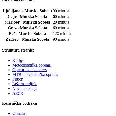
Ljubljana – Murska Sobota
90 minuta
Celje - Murska Sobota
60 minuta
Maribor - Murska Sobota
20 minuta
Graz - Murska Sobota
60 minuta
Beč - Murska Sobota
120 minuta
Zagreb - Murska Sobota
90 minuta
Struktura stranice
Kacige
Motociklistička oprema
Oprema za motokros
MTB – biciklistička oprema
Pribor
Ležerna odjeća
Nova kolekcija
Akcije
Korisnička podrška
O nama