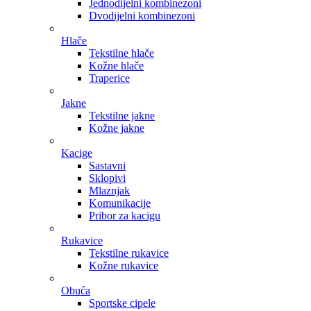
Jednodijelni kombinezoni
Dvodijelni kombinezoni
Hlače
Tekstilne hlače
Kožne hlače
Traperice
Jakne
Tekstilne jakne
Kožne jakne
Kacige
Sastavni
Sklopivi
Mlaznjak
Komunikacije
Pribor za kacigu
Rukavice
Tekstilne rukavice
Kožne rukavice
Obuća
Sportske cipele