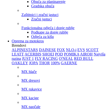
Obuća za planinarenje
Gradska obuća
Zaštitnici i zračni jastuci
Zračni jastuci
Funkcionalna odjeća i donje rublje
Podkape za donje rublje
Odjeća za kišu
Oprema za motokros
Brendovi
ALPINESTARS
DAINESE
FOX
NLO-i
EVS
SCOTT
LEATT
ACERBIS
SHOEI
POD
POMIKA
AIROH
Najviša
razina
JUST 1
FLY RACING
O'NEAL
RED BULL
OAKLEY
JOPA
THOR
100%
GAERNE
MX hlače
MX dresovi
MX rukavice
MX kacige
MX naočale