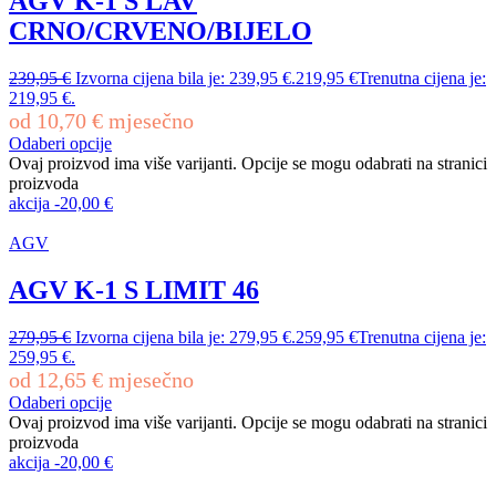
AGV K-1 S LAV
CRNO/CRVENO/BIJELO
239,95
€
Izvorna cijena bila je: 239,95 €.
219,95
€
Trenutna cijena je:
219,95 €.
od
10,70
€
mjesečno
Odaberi opcije
Ovaj proizvod ima više varijanti. Opcije se mogu odabrati na stranici
proizvoda
akcija
-
20,00
€
AGV
AGV K-1 S LIMIT 46
279,95
€
Izvorna cijena bila je: 279,95 €.
259,95
€
Trenutna cijena je:
259,95 €.
od
12,65
€
mjesečno
Odaberi opcije
Ovaj proizvod ima više varijanti. Opcije se mogu odabrati na stranici
proizvoda
akcija
-
20,00
€