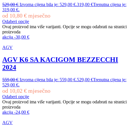
529,00
€
Izvorna cijena bila je: 529,00 €.
319,00
€
Trenutna cijena je:
319,00 €.
od
10,80
€
mjesečno
Odaberi opcije
Ovaj proizvod ima više varijanti. Opcije se mogu odabrati na stranici
proizvoda
akcija
-
30,00
€
AGV
AGV K6 SA KACIGOM BEZZECCHI
2024
559,00
€
Izvorna cijena bila je: 559,00 €.
529,00
€
Trenutna cijena je:
529,00 €.
od
10,02
€
mjesečno
Odaberi opcije
Ovaj proizvod ima više varijanti. Opcije se mogu odabrati na stranici
proizvoda
akcija
-
24,00
€
AGV