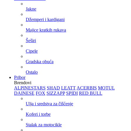
Jakne
Džemperi i kardigani
Majice kratkih rukava
Šeširi
Cipele
Gradska obuća
Ostalo
Pribor
Brendovi
ALPINESTARS
SHAD
LEATT
ACERBIS
MOTUL
DAINESE
FOX
SIZZAPP
SPIDI
RED BULL
Ulja i sredstva za čišćenje
Koferi i torbe
Stalak za motocikle