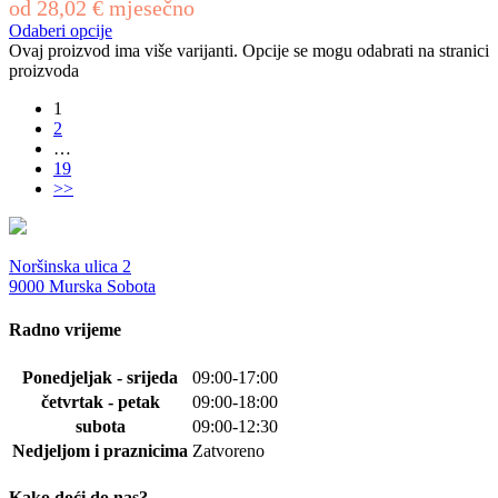
od
28,02
€
mjesečno
Odaberi opcije
Ovaj proizvod ima više varijanti. Opcije se mogu odabrati na stranici
proizvoda
1
2
…
19
>>
Noršinska ulica 2
9000 Murska Sobota
Radno vrijeme
Ponedjeljak - srijeda
09:00-17:00
četvrtak - petak
09:00-18:00
subota
09:00-12:30
Nedjeljom i praznicima
Zatvoreno
Kako doći do nas?