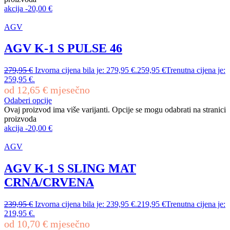
akcija
-
20,00
€
AGV
AGV K-1 S PULSE 46
279,95
€
Izvorna cijena bila je: 279,95 €.
259,95
€
Trenutna cijena je:
259,95 €.
od
12,65
€
mjesečno
Odaberi opcije
Ovaj proizvod ima više varijanti. Opcije se mogu odabrati na stranici
proizvoda
akcija
-
20,00
€
AGV
AGV K-1 S SLING MAT
CRNA/CRVENA
239,95
€
Izvorna cijena bila je: 239,95 €.
219,95
€
Trenutna cijena je:
219,95 €.
od
10,70
€
mjesečno