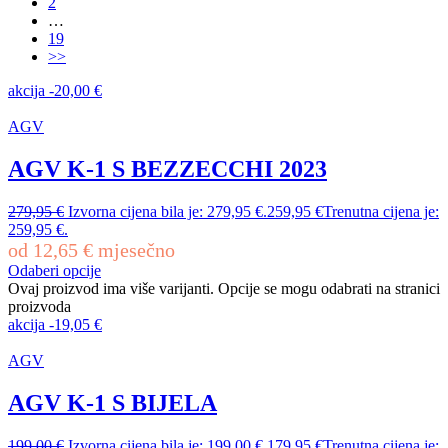
2
…
19
>>
akcija
-
20,00
€
AGV
AGV K-1 S BEZZECCHI 2023
279,95
€
Izvorna cijena bila je: 279,95 €.
259,95
€
Trenutna cijena je:
259,95 €.
od
12,65
€
mjesečno
Odaberi opcije
Ovaj proizvod ima više varijanti. Opcije se mogu odabrati na stranici
proizvoda
akcija
-
19,05
€
AGV
AGV K-1 S BIJELA
199,00
€
Izvorna cijena bila je: 199,00 €.
179,95
€
Trenutna cijena je: