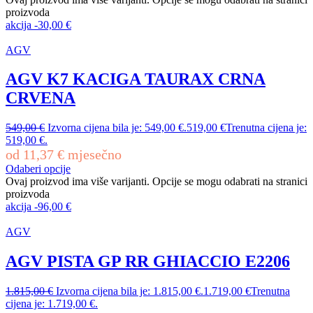
proizvoda
akcija
-
30,00
€
AGV
AGV K7 KACIGA TAURAX CRNA
CRVENA
549,00
€
Izvorna cijena bila je: 549,00 €.
519,00
€
Trenutna cijena je:
519,00 €.
od
11,37
€
mjesečno
Odaberi opcije
Ovaj proizvod ima više varijanti. Opcije se mogu odabrati na stranici
proizvoda
akcija
-
96,00
€
AGV
AGV PISTA GP RR GHIACCIO E2206
1.815,00
€
Izvorna cijena bila je: 1.815,00 €.
1.719,00
€
Trenutna
cijena je: 1.719,00 €.