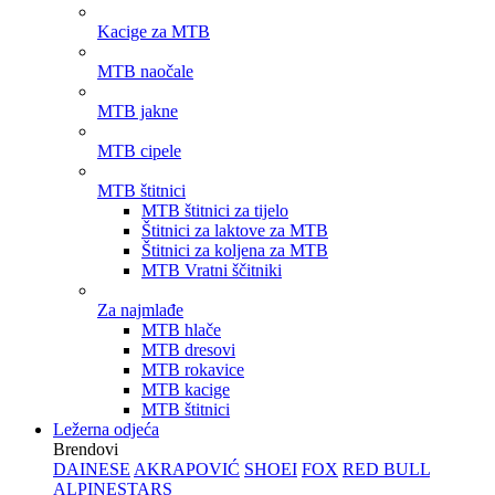
Kacige za MTB
MTB naočale
MTB jakne
MTB cipele
MTB štitnici
MTB štitnici za tijelo
Štitnici za laktove za MTB
Štitnici za koljena za MTB
MTB Vratni ščitniki
Za najmlađe
MTB hlače
MTB dresovi
MTB rokavice
MTB kacige
MTB štitnici
Ležerna odjeća
Brendovi
DAINESE
AKRAPOVIĆ
SHOEI
FOX
RED BULL
ALPINESTARS