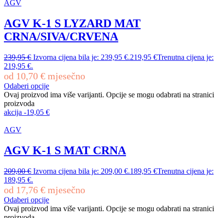
AGV
AGV K-1 S LYZARD MAT
CRNA/SIVA/CRVENA
239,95
€
Izvorna cijena bila je: 239,95 €.
219,95
€
Trenutna cijena je:
219,95 €.
od
10,70
€
mjesečno
Odaberi opcije
Ovaj proizvod ima više varijanti. Opcije se mogu odabrati na stranici
proizvoda
akcija
-
19,05
€
AGV
AGV K-1 S MAT CRNA
209,00
€
Izvorna cijena bila je: 209,00 €.
189,95
€
Trenutna cijena je:
189,95 €.
od
17,76
€
mjesečno
Odaberi opcije
Ovaj proizvod ima više varijanti. Opcije se mogu odabrati na stranici
proizvoda