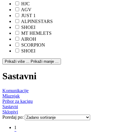
HJC
AGV
JUST 1
ALPINESTARS
SHOEI
MT HEMLETS
AIROH
SCORPION
SHOEI
Prikaži više ...
Prikaži manje ...
Sastavni
Komunikacije
Mlaznjak
Pribor za kacigu
Sastavni
Sklopivi
Poredaj po:
1