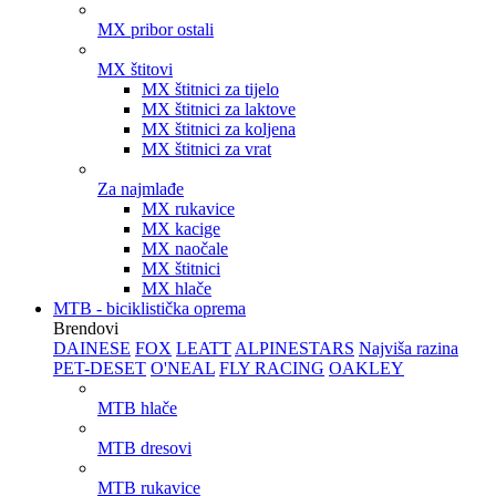
MX pribor ostali
MX štitovi
MX štitnici za tijelo
MX štitnici za laktove
MX štitnici za koljena
MX štitnici za vrat
Za najmlađe
MX rukavice
MX kacige
MX naočale
MX štitnici
MX hlače
MTB - biciklistička oprema
Brendovi
DAINESE
FOX
LEATT
ALPINESTARS
Najviša razina
PET-DESET
O'NEAL
FLY RACING
OAKLEY
MTB hlače
MTB dresovi
MTB rukavice