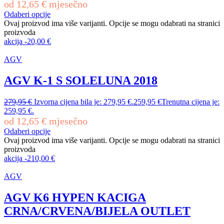
od
12,65
€
mjesečno
Odaberi opcije
Ovaj proizvod ima više varijanti. Opcije se mogu odabrati na stranici
proizvoda
akcija
-
20,00
€
AGV
AGV K-1 S SOLELUNA 2018
279,95
€
Izvorna cijena bila je: 279,95 €.
259,95
€
Trenutna cijena je:
259,95 €.
od
12,65
€
mjesečno
Odaberi opcije
Ovaj proizvod ima više varijanti. Opcije se mogu odabrati na stranici
proizvoda
akcija
-
210,00
€
AGV
AGV K6 HYPEN KACIGA
CRNA/CRVENA/BIJELA OUTLET