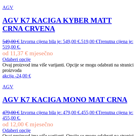
AGV
AGV K7 KACIGA KYBER MATT
CRNA CRVENA
549,00
€
Izvorna cijena bila je: 549,00 €.
519,00
€
Trenutna cijena je:
519,00 €.
od
11,37
€
mjesečno
Odaberi opcije
Ovaj proizvod ima više varijanti. Opcije se mogu odabrati na stranici
proizvoda
akcija
-
24,00
€
AGV
AGV K7 KACIGA MONO MAT CRNA
479,00
€
Izvorna cijena bila je: 479,00 €.
455,00
€
Trenutna cijena je:
455,00 €.
od
12,00
€
mjesečno
Odaberi opcije
Ovaj proizvod ima više varijanti. Opcije se mogu odabrati na stranici