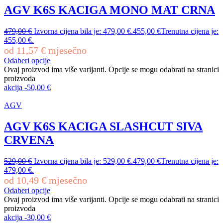
AGV K6S KACIGA MONO MAT CRNA
479,00
€
Izvorna cijena bila je: 479,00 €.
455,00
€
Trenutna cijena je:
455,00 €.
od
11,57
€
mjesečno
Odaberi opcije
Ovaj proizvod ima više varijanti. Opcije se mogu odabrati na stranici
proizvoda
akcija
-
50,00
€
AGV
AGV K6S KACIGA SLASHCUT SIVA
CRVENA
529,00
€
Izvorna cijena bila je: 529,00 €.
479,00
€
Trenutna cijena je:
479,00 €.
od
10,49
€
mjesečno
Odaberi opcije
Ovaj proizvod ima više varijanti. Opcije se mogu odabrati na stranici
proizvoda
akcija
-
30,00
€