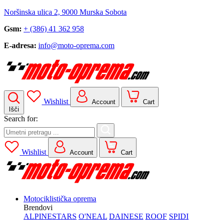
Noršinska ulica 2, 9000 Murska Sobota
Gsm:
+ (386) 41 362 958
E-adresa:
info@moto-oprema.com
Wishlist
Account
Cart
Išči
Search for:
Wishlist
Account
Cart
Motociklistička oprema
Brendovi
ALPINESTARS
O'NEAL
DAINESE
ROOF
SPIDI