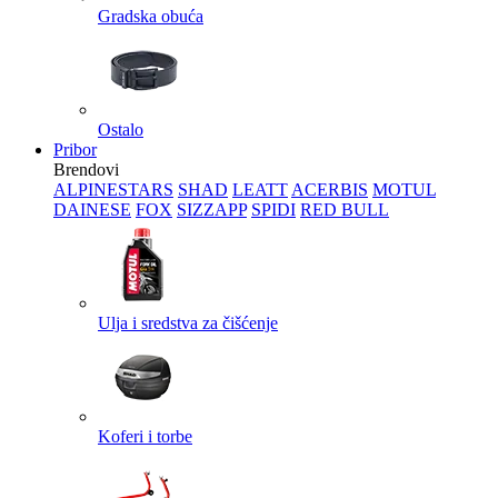
Gradska obuća
Ostalo
Pribor
Brendovi
ALPINESTARS
SHAD
LEATT
ACERBIS
MOTUL
DAINESE
FOX
SIZZAPP
SPIDI
RED BULL
Ulja i sredstva za čišćenje
Koferi i torbe