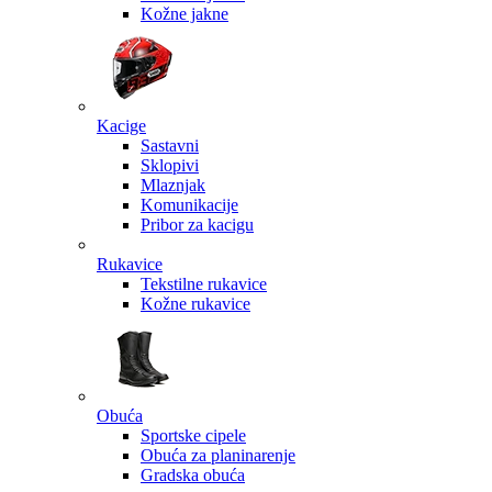
Kožne jakne
Kacige
Sastavni
Sklopivi
Mlaznjak
Komunikacije
Pribor za kacigu
Rukavice
Tekstilne rukavice
Kožne rukavice
Obuća
Sportske cipele
Obuća za planinarenje
Gradska obuća