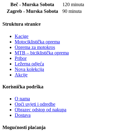
Beč - Murska Sobota
120 minuta
Zagreb - Murska Sobota
90 minuta
Struktura stranice
Kacige
Motociklistička oprema
Oprema za motokros
MTB – biciklistička oprema
Pribor
Ležerna odjeća
Nova kolekcija
Akcije
Korisnička podrška
O nama
Opći uvjeti i odredbe
Obrazec odstop od nakupa
Dostava
Mogućnosti plaćanja