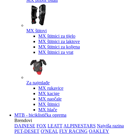
MX pribor ostali
MX štitovi
MX štitnici za tijelo
MX štitnici za laktove
MX štitnici za koljena
MX štitnici za vrat
Za najmlađe
MX rukavice
MX kacige
MX naočale
MX štitnici
MX hlače
MTB - biciklistička oprema
Brendovi
DAINESE
FOX
LEATT
ALPINESTARS
Najviša razina
PET-DESET
O'NEAL
FLY RACING
OAKLEY