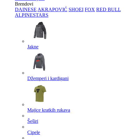
Brendovi
DAINESE
AKRAPOVIĆ
SHOEI
FOX
RED BULL
ALPINESTARS
Jakne
Džemperi i kardigani
Majice kratkih rukava
Šeširi
Cipele