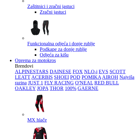
Zaštitnici i zračni jastuci
Zračni jastuci
Funkcionalna odjeća i donje rublje
Podkape za donje rublje
Odjeća za kišu
Oprema za motokros
Brendovi
ALPINESTARS
DAINESE
FOX
NLO-i
EVS
SCOTT
LEATT
ACERBIS
SHOEI
POD
POMIKA
AIROH
Najviša
razina
JUST 1
FLY RACING
O'NEAL
RED BULL
OAKLEY
JOPA
THOR
100%
GAERNE
MX hlače