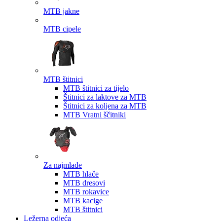
MTB jakne
MTB cipele
MTB štitnici
MTB štitnici za tijelo
Štitnici za laktove za MTB
Štitnici za koljena za MTB
MTB Vratni ščitniki
Za najmlađe
MTB hlače
MTB dresovi
MTB rokavice
MTB kacige
MTB štitnici
Ležerna odjeća