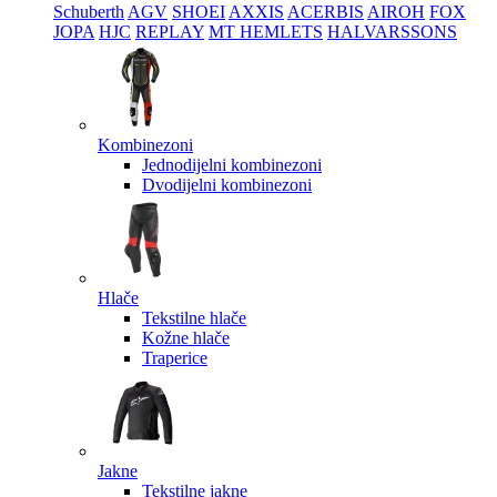
Schuberth
AGV
SHOEI
AXXIS
ACERBIS
AIROH
FOX
JOPA
HJC
REPLAY
MT HEMLETS
HALVARSSONS
Kombinezoni
Jednodijelni kombinezoni
Dvodijelni kombinezoni
Hlače
Tekstilne hlače
Kožne hlače
Traperice
Jakne
Tekstilne jakne