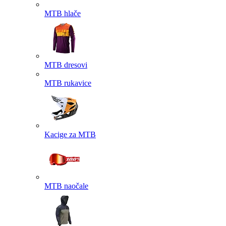
MTB hlače
MTB dresovi
MTB rukavice
Kacige za MTB
MTB naočale