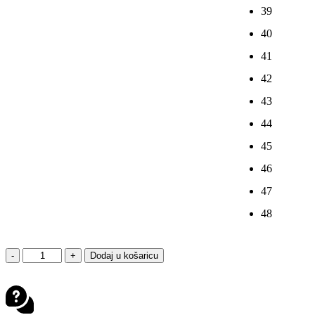
39
40
41
42
43
44
45
46
47
48
XPD
-
+
Dodaj u košaricu
XP6-
S
ČIZME
CRNO-