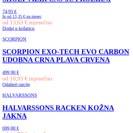
74,95
€
že od
13,35 €
na mesec
od
13,63
€
mjesečno
Dodaj u košaricu
SCORPION
SCORPION EXO-TECH EVO CARBON
UDOBNA CRNA PLAVA CRVENA
499,90
€
od
10,93
€
mjesečno
Odaberi opcije
Ovaj
proizvod
HALVARSSONS
ima
više
HALVARSSONS RACKEN KOŽNA
varijanti.
JAKNA
Opcije
se
mogu
699,00
€
odabrati