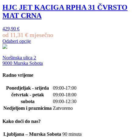
više
HJC JET KACIGA RPHA 31 ČVRSTO
varijanti.
MAT CRNA
Opcije
se
mogu
429,90
€
odabrati
od
11,31
€
mjesečno
na
Odaberi opcije
stranici
Ovaj
proizvoda
proizvod
ima
Noršinska ulica 2
više
9000 Murska Sobota
varijanti.
Opcije
Radno vrijeme
se
mogu
Ponedjeljak - srijeda
09:00-17:00
odabrati
četvrtak - petak
09:00-18:00
na
stranici
subota
09:00-12:30
proizvoda
Nedjeljom i praznicima
Zatvoreno
Kako doći do nas?
Ljubljana – Murska Sobota
90 minuta