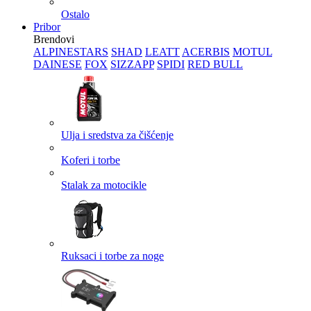
Ostalo
Pribor
Brendovi
ALPINESTARS
SHAD
LEATT
ACERBIS
MOTUL
DAINESE
FOX
SIZZAPP
SPIDI
RED BULL
Ulja i sredstva za čišćenje
Koferi i torbe
Stalak za motocikle
Ruksaci i torbe za noge