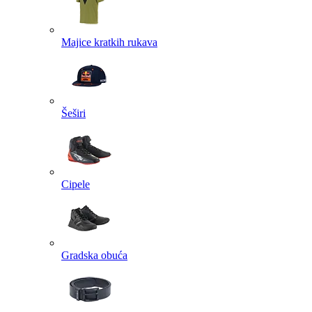
Majice kratkih rukava
Šeširi
Cipele
Gradska obuća