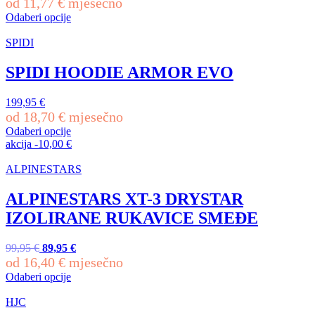
od
11,77
€
mjesečno
na
Odaberi opcije
stranici
Ovaj
proizvoda
proizvod
SPIDI
ima
više
SPIDI HOODIE ARMOR EVO
varijanti.
Opcije
199,95
€
se
od
18,70
€
mjesečno
mogu
odabrati
Odaberi opcije
Ovaj
na
akcija
-
10,00
€
proizvod
stranici
ima
proizvoda
ALPINESTARS
više
varijanti.
ALPINESTARS XT-3 DRYSTAR
Opcije
IZOLIRANE RUKAVICE SMEĐE
se
mogu
odabrati
Izvorna
Trenutna
99,95
€
89,95
€
na
cijena
cijena
od
16,40
€
mjesečno
stranici
bila
je:
Odaberi opcije
proizvoda
je:
89,95 €.
Ovaj
99,95 €.
proizvod
HJC
ima