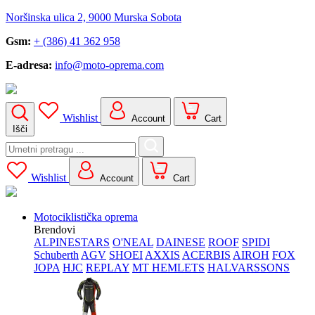
Noršinska ulica 2, 9000 Murska Sobota
Gsm:
+ (386) 41 362 958
E-adresa:
info@moto-oprema.com
Wishlist
Account
Cart
Išči
Search
for:
Wishlist
Account
Cart
Motociklistička oprema
Brendovi
ALPINESTARS
O'NEAL
DAINESE
ROOF
SPIDI
Schuberth
AGV
SHOEI
AXXIS
ACERBIS
AIROH
FOX
JOPA
HJC
REPLAY
MT HEMLETS
HALVARSSONS