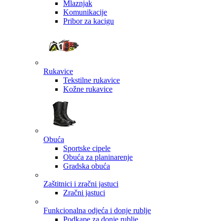
Mlaznjak
Komunikacije
Pribor za kacigu
Rukavice
Tekstilne rukavice
Kožne rukavice
Obuća
Sportske cipele
Obuća za planinarenje
Gradska obuća
Zaštitnici i zračni jastuci
Zračni jastuci
Funkcionalna odjeća i donje rublje
Podkape za donje rublje