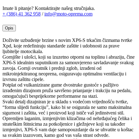
BIJELE
količina
Imate li pitanje? Kontaktirajte našeg stručnjaka.
+ (386) 41 362 958
/
info@moto-oprema.com
Opis
Doživite uzbuđenje brzine s novim XP6-S trkaćim čizmama tvrtke
Xpd, koje redefiniraju standarde zaštite i udobnosti za prave
ljubitelje motocikala.
Gornjište i ulošci, koji su izuzetno otporni na toplinu i abraziju, čine
XP6-S idealnim suputnikom za samouvjereno savladavanje svakog
zavoja. Gornji ovratnik i prednji zglob, izrađeni od
mikroinjektiranog neoprena, osiguravaju optimalnu ventilaciju i
izvrsnu zaštitu cipele.
Potplat od vulkanizirane gume dvostruke gustoće s pažljivo
izrađenim dizajnom pruža savršeno prianjanje i trakciju na pedalu,
omogućujući besprijekorne performanse na stazi.
Svaki detalj dizajniran je u skladu s vodećom vrijednošću tvrtke,
“forma slijedi funkciju”, kako bi se osigurala ne samo maksimalna
sigurnost i zaštita, već i proizvod koji ističe vaš jedinstveni stil.
Opremljen laganim, izmjenjivim klizačima od nehrđajućeg čelika i
strateškim štitnicima za potkoljenice i gležnjeve koji su također
izmjenjivi, XP6-S vam daje samopouzdanje da se uhvatite u koštac
sa svakim izazovom, kamo god vas vaša strast odvede.