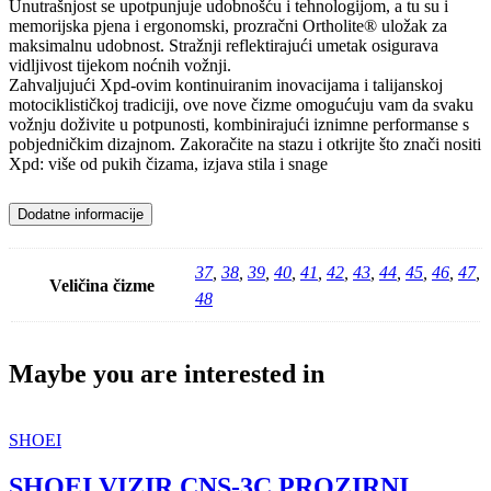
Unutrašnjost se upotpunjuje udobnošću i tehnologijom, a tu su i
memorijska pjena i ergonomski, prozračni Ortholite® uložak za
maksimalnu udobnost. Stražnji reflektirajući umetak osigurava
vidljivost tijekom noćnih vožnji.
Zahvaljujući Xpd-ovim kontinuiranim inovacijama i talijanskoj
motociklističkoj tradiciji, ove nove čizme omogućuju vam da svaku
vožnju doživite u potpunosti, kombinirajući iznimne performanse s
pobjedničkim dizajnom. Zakoračite na stazu i otkrijte što znači nositi
Xpd: više od pukih čizama, izjava stila i snage
Dodatne informacije
37
,
38
,
39
,
40
,
41
,
42
,
43
,
44
,
45
,
46
,
47
,
Veličina čizme
48
Maybe you are interested in
SHOEI
SHOEI VIZIR CNS-3C PROZIRNI