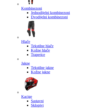
Kombinezoni
Jednodijelni kombinezoni
Dvodijelni kombinezoni
Hlače
Tekstilne hlače
Kožne hlače
Traperice
Jakne
Tekstilne jakne
Kožne jakne
Kacige
Sastavni
Sklopivi