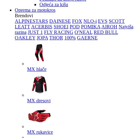
Odjeća za kišu
Oprema za motokros
Brendovi
ALPINESTARS
DAINESE
FOX
NLO-i
EVS
SCOTT
LEATT
ACERBIS
SHOEI
POD
POMIKA
AIROH
Najviša
razina
JUST 1
FLY RACING
O'NEAL
RED BULL
OAKLEY
JOPA
THOR
100%
GAERNE
MX hlače
MX dresovi
MX rukavice