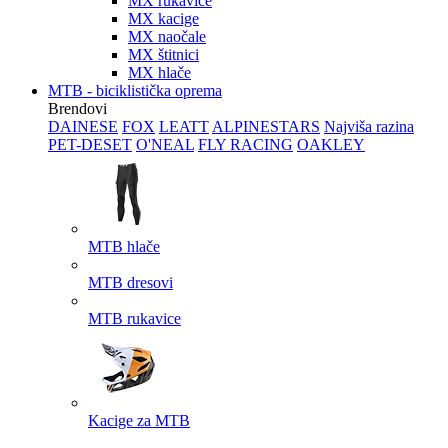
MX rukavice
MX kacige
MX naočale
MX štitnici
MX hlače
MTB - biciklistička oprema
Brendovi
DAINESE
FOX
LEATT
ALPINESTARS
Najviša razina
PET-DESET
O'NEAL
FLY RACING
OAKLEY
MTB hlače
MTB dresovi
MTB rukavice
Kacige za MTB