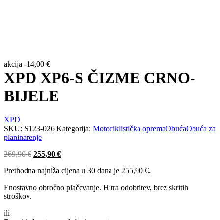
akcija
-
14,00
€
XPD XP6-S ČIZME CRNO-
BIJELE
XPD
SKU:
S123-026
Kategorija:
Motociklistička oprema
Obuća
Obuća za
planinarenje
Izvorna
Trenutna
269,90
€
255,90
€
cijena
cijena
Prethodna najniža cijena u 30 dana je
255,90
€
.
bila
je:
je:
255,90 €.
Enostavno obročno plačevanje. Hitra odobritev, brez skritih
269,90 €.
stroškov.
ili