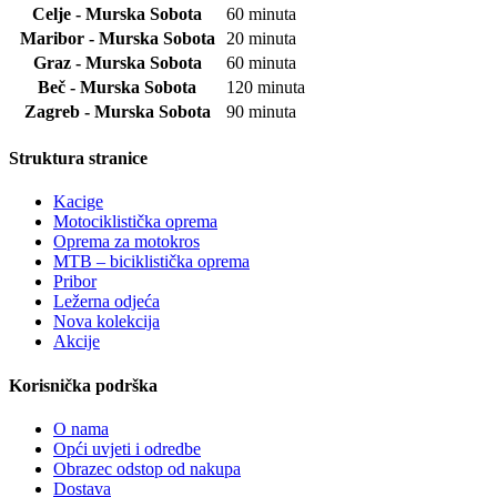
Celje - Murska Sobota
60 minuta
Maribor - Murska Sobota
20 minuta
Graz - Murska Sobota
60 minuta
Beč - Murska Sobota
120 minuta
Zagreb - Murska Sobota
90 minuta
Struktura stranice
Kacige
Motociklistička oprema
Oprema za motokros
MTB – biciklistička oprema
Pribor
Ležerna odjeća
Nova kolekcija
Akcije
Korisnička podrška
O nama
Opći uvjeti i odredbe
Obrazec odstop od nakupa
Dostava