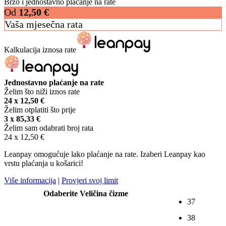
Brzo i jednostavno plaćanje na rate
Od
12,50
€
Vaša mjesečna rata
Kalkulacija iznosa rate
Jednostavno plaćanje na rate
Želim što niži iznos rate
24 x
12,50
€
Želim otplatiti što prije
3 x
85,33
€
Želim sam odabrati broj rata
24 x
12,50
€
Leanpay omogućuje lako plaćanje na rate. Izaberi Leanpay kao
vrstu plaćanja u košarici!
Više informacija
|
Provjeri svoj limit
Odaberite Veličina čizme
37
38