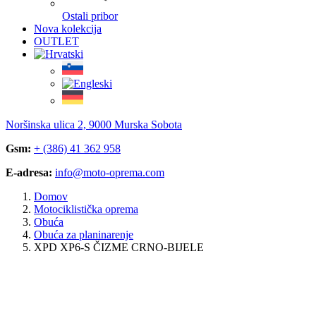
Ostali pribor
Nova kolekcija
OUTLET
Noršinska ulica 2, 9000 Murska Sobota
Gsm:
+ (386) 41 362 958
E-adresa:
info@moto-oprema.com
Domov
Motociklistička oprema
Obuća
Obuća za planinarenje
XPD XP6-S ČIZME CRNO-BIJELE