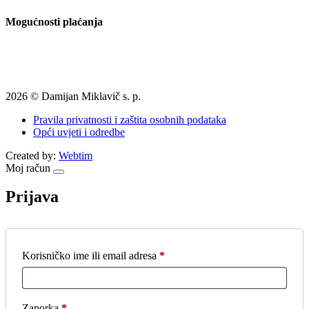
Mogućnosti plaćanja
2026 © Damijan Miklavič s. p.
Pravila privatnosti i zaštita osobnih podataka
Opći uvjeti i odredbe
Created by:
Webtim
Moj račun
Prijava
Obavezno
Korisničko ime ili email adresa
*
Obavezno
Zaporka
*