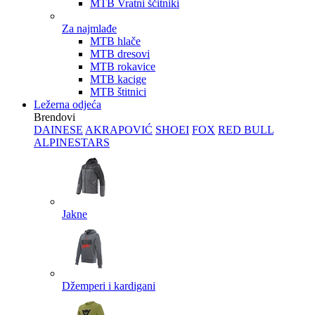
MTB Vratni ščitniki
Za najmlađe
MTB hlače
MTB dresovi
MTB rokavice
MTB kacige
MTB štitnici
Ležerna odjeća
Brendovi
DAINESE
AKRAPOVIĆ
SHOEI
FOX
RED BULL
ALPINESTARS
Jakne
Džemperi i kardigani