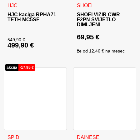
Ovaj proizvod ima više varijanti. Opcije se mogu odabrati na
HJC
SHOEI
HJC kaciga RPHA71
SHOEI VIZIR CWR-
TETH MC5SF
F2PN SVIJETLO
DIMLJENI
69,95
€
549,90
€
499,90
€
Izvorna cijena bila je: 549,90 €.
že od
12,46 €
na mesec
Trenutna cijena je: 499,90 €.
akcija
-
17,95
€
Ovaj proizvod ima više varijanti. Opcije se mogu odabrati na
Ovaj proizvod ima više varija
SPIDI
DAINESE