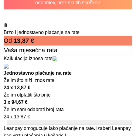
odobritev, brez skritih stroškov.
ili
Brzo i jednostavno plaćanje na rate
Od
13,87
€
Vaša mjesečna rata
Kalkulacija iznosa rate
Jednostavno plaćanje na rate
Želim što niži iznos rate
24 x
13,87
€
Želim otplatiti što prije
3 x
94,67
€
Želim sam odabrati broj rata
24 x
13,87
€
Leanpay omogućuje lako plaćanje na rate. Izaberi Leanpay
kao vrstu plaćanja u košarici!