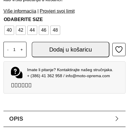
Više informacija
|
Provjeri svoj limit
ODABERITE SIZE
40
42
44
46
48
DAINESE SUPER SPRINT D-DRY ŽENSKA JAKNA CRNA C
Dodaj u košaricu
-
+
Imate li pitanje? Kontaktirajte našeg stručnjaka.
+ (386) 41 362 958
/
info@moto-oprema.com
OPIS