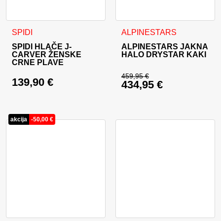
Ovaj proizvod ima više varijanti. Opcije se mogu odabrati na
Ovaj proizvod ima više varija
SPIDI
ALPINESTARS
SPIDI HLAČE J-
ALPINESTARS JAKNA
CARVER ŽENSKE
HALO DRYSTAR KAKI
CRNE PLAVE
459,95
€
139,90
€
434,95
€
Izvorna cijena bila j
Trenutna cijena je: 
akcija
-
50,00
€