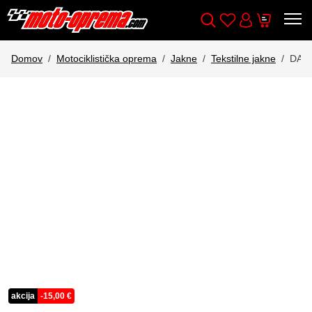
Wishlist
Cart
Išči
Account
Domov
Motociklistička oprema
Jakne
Tekstilne jakne
DAI
akcija
-
15,00
€