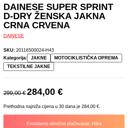
DAINESE SUPER SPRINT
D-DRY ŽENSKA JAKNA
CRNA CRVENA
DAINESE
SKU:
20116500024-H43
Kategorija:
JAKNE
MOTOCIKLISTIČKA OPREMA
TEKSTILNE JAKNE
Izvorna cijena bila je: 299,00 €.
Trenutna cijena je: 284,00 €.
284,00
€
299,00
€
Prethodna najniža cijena u 30 dana je
284,00
€
.
Enostavno obročno plačevanje. Hitra