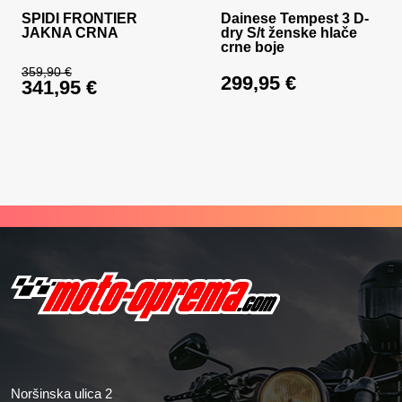
SPIDI FRONTIER
Dainese Tempest 3 D-
JAKNA CRNA
dry S/t ženske hlače
crne boje
359,90
€
299,95
€
341,95
€
Izvorna cijena bila je: 359,90 €.
Trenutna cijena je: 341,95 €.
Noršinska ulica 2