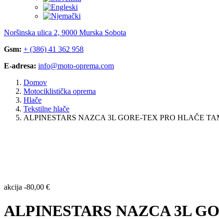
Noršinska ulica 2, 9000 Murska Sobota
Gsm:
+ (386) 41 362 958
E-adresa:
info@moto-oprema.com
Domov
Motociklistička oprema
Hlače
Tekstilne hlače
ALPINESTARS NAZCA 3L GORE-TEX PRO HLAČE TA
akcija
-
80,00
€
ALPINESTARS NAZCA 3L G