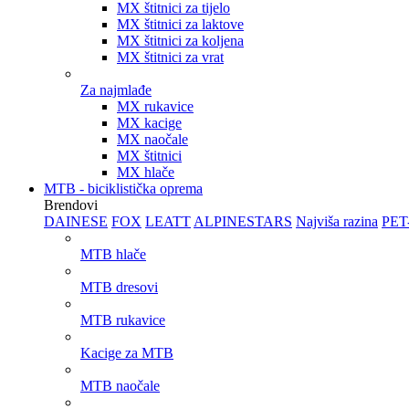
MX štitnici za tijelo
MX štitnici za laktove
MX štitnici za koljena
MX štitnici za vrat
Za najmlađe
MX rukavice
MX kacige
MX naočale
MX štitnici
MX hlače
MTB - biciklistička oprema
Brendovi
DAINESE
FOX
LEATT
ALPINESTARS
Najviša razina
PET
MTB hlače
MTB dresovi
MTB rukavice
Kacige za MTB
MTB naočale