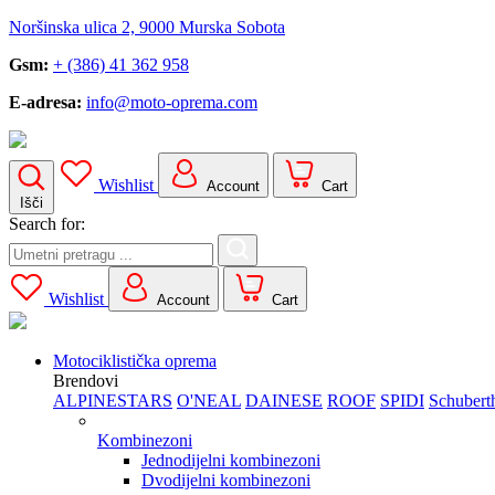
Noršinska ulica 2, 9000 Murska Sobota
Gsm:
+ (386) 41 362 958
E-adresa:
info@moto-oprema.com
Wishlist
Account
Cart
Išči
Search for:
Wishlist
Account
Cart
Motociklistička oprema
Brendovi
ALPINESTARS
O'NEAL
DAINESE
ROOF
SPIDI
Schubert
Kombinezoni
Jednodijelni kombinezoni
Dvodijelni kombinezoni