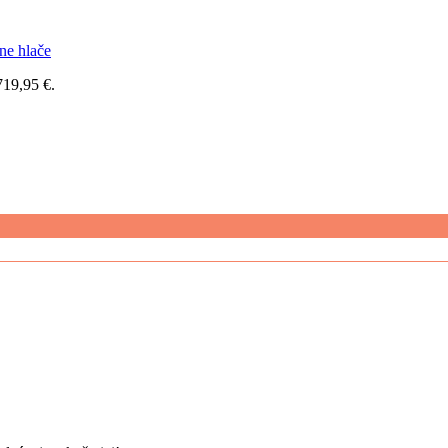
lne hlače
719,95 €.