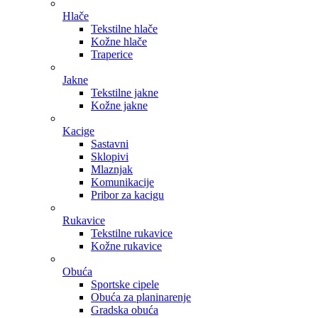
Hlače
Tekstilne hlače
Kožne hlače
Traperice
Jakne
Tekstilne jakne
Kožne jakne
Kacige
Sastavni
Sklopivi
Mlaznjak
Komunikacije
Pribor za kacigu
Rukavice
Tekstilne rukavice
Kožne rukavice
Obuća
Sportske cipele
Obuća za planinarenje
Gradska obuća