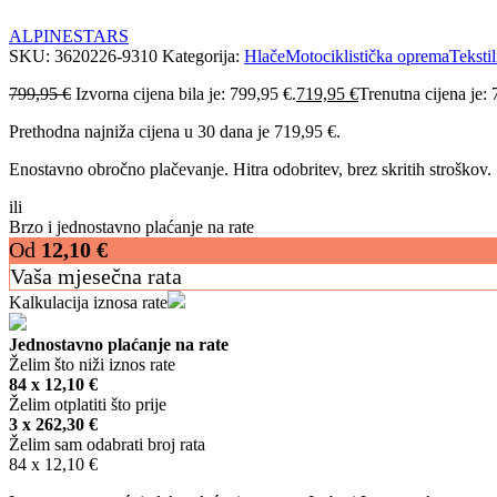
ALPINESTARS
SKU:
3620226-9310
Kategorija:
Hlače
Motociklistička oprema
Teksti
799,95
€
Izvorna cijena bila je: 799,95 €.
719,95
€
Trenutna cijena je: 
Prethodna najniža cijena u 30 dana je
719,95
€
.
Enostavno obročno plačevanje. Hitra odobritev, brez skritih stroškov.
ili
Brzo i jednostavno plaćanje na rate
Od
12,10
€
Vaša mjesečna rata
Kalkulacija iznosa rate
Jednostavno plaćanje na rate
Želim što niži iznos rate
84 x
12,10
€
Želim otplatiti što prije
3 x
262,30
€
Želim sam odabrati broj rata
84 x
12,10
€