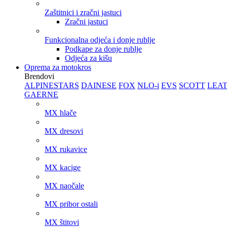
Zaštitnici i zračni jastuci
Zračni jastuci
Funkcionalna odjeća i donje rublje
Podkape za donje rublje
Odjeća za kišu
Oprema za motokros
Brendovi
ALPINESTARS
DAINESE
FOX
NLO-i
EVS
SCOTT
LEA
GAERNE
MX hlače
MX dresovi
MX rukavice
MX kacige
MX naočale
MX pribor ostali
MX štitovi