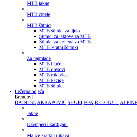
MTB jakne
MTB cipele
MTB štitnici
MTB štitnici za tijelo
Štitnici za laktove za MTB
Štitnici za koljena za MTB
MTB Vratni ščitniki
Za najmlađe
MTB hlače
MTB dresovi
MTB rokavice
MTB kacige
MTB štitnici
Ležerna odjeća
Brendovi
DAINESE
AKRAPOVIĆ
SHOEI
FOX
RED BULL
ALPIN
Jakne
Džemperi i kardigani
Majice kratkih rukava