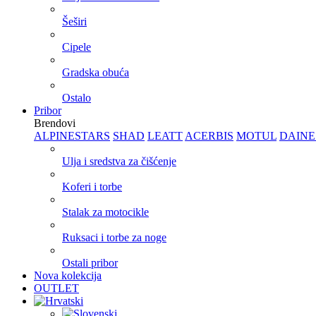
Šeširi
Cipele
Gradska obuća
Ostalo
Pribor
Brendovi
ALPINESTARS
SHAD
LEATT
ACERBIS
MOTUL
DAINE
Ulja i sredstva za čišćenje
Koferi i torbe
Stalak za motocikle
Ruksaci i torbe za noge
Ostali pribor
Nova kolekcija
OUTLET