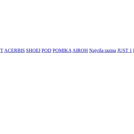
TT
ACERBIS
SHOEI
POD
POMIKA
AIROH
Najviša razina
JUST 1