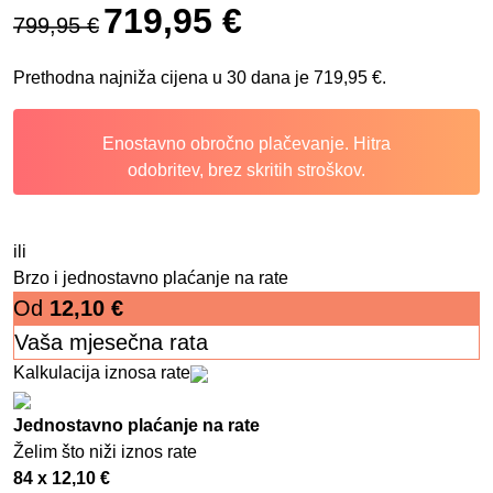
Izvorna cijena bila je: 799,95 €.
Trenutna cijena je: 719,95 €.
719,95
€
799,95
€
Prethodna najniža cijena u 30 dana je
719,95
€
.
Enostavno obročno plačevanje. Hitra
odobritev, brez skritih stroškov.
ili
Brzo i jednostavno plaćanje na rate
Od
12,10
€
Vaša mjesečna rata
Kalkulacija iznosa rate
Jednostavno plaćanje na rate
Želim što niži iznos rate
84 x
12,10
€