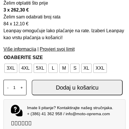
Želim otplatiti što prije
3 x
262,30
€
Želim sam odabrati broj rata
84 x
12,10
€
Leanpay omogućuje lako plaćanje na rate. Izaberi Leanpay
kao vrstu plaćanja u košarici!
Više informacija
|
Provjeri svoj limit
ODABERITE SIZE
3XL
4XL
5XL
L
M
S
XL
XXL
ALPINESTARS NAZCA 3L GORE-TEX PRO HLAČE ORAH CR
Dodaj u košaricu
-
+
Imate li pitanje? Kontaktirajte našeg stručnjaka.
+ (386) 41 362 958
/
info@moto-oprema.com