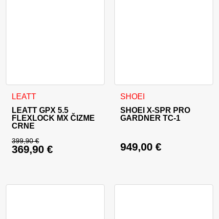
Ovaj proizvod ima više varijanti. Opcije se mogu odabrati na
Ovaj proizvod ima više varija
LEATT
SHOEI
LEATT GPX 5.5
SHOEI X-SPR PRO
FLEXLOCK MX ČIZME
GARDNER TC-1
CRNE
399,90
€
949,00
€
369,90
€
Izvorna cijena bila je: 399,90 €.
Trenutna cijena je: 369,90 €.