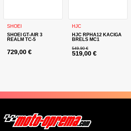
Ovaj proizvod ima više varijanti. Opcije se mogu odabrati na
Ovaj proizvod ima više varija
SHOEI
HJC
SHOEI GT-AIR 3
HJC RPHA12 KACIGA
REALM TC-5
BRELS MC1
549,90
€
729,00
€
519,00
€
Izvorna cijena bila j
Trenutna cijena je: 