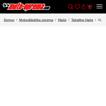
Wishlist
Cart
Išči
Account
Domov
Motociklistička oprema
Hlače
Tekstilne hlače
ALPI