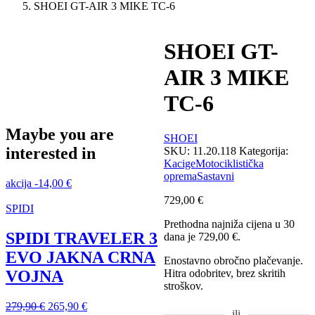
SHOEI GT-AIR 3 MIKE TC-6
SHOEI GT-
AIR 3 MIKE
TC-6
Maybe you are
SHOEI
interested in
SKU:
11.20.118
Kategorija:
Kacige
Motociklistička
oprema
Sastavni
akcija
-
14,00
€
729,00
€
SPIDI
Prethodna najniža cijena u 30
SPIDI TRAVELER 3
dana je
729,00
€
.
EVO JAKNA CRNA
Enostavno obročno plačevanje.
VOJNA
Hitra odobritev, brez skritih
stroškov.
Izvorna
Trenutna
279,90
€
265,90
€
ili