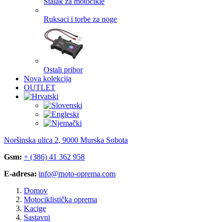
Stalak za motocikle
Ruksaci i torbe za noge
Ostali pribor
Nova kolekcija
OUTLET
Noršinska ulica 2, 9000 Murska Sobota
Gsm:
+ (386) 41 362 958
E-adresa:
info@moto-oprema.com
Domov
Motociklistička oprema
Kacige
Sastavni