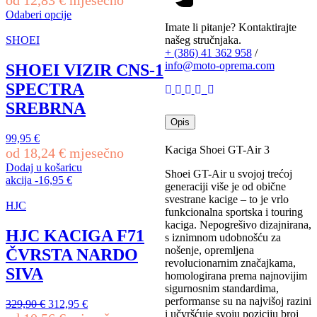
od
12,83
€
mjesečno
6
proizvoda
bila
je:
količina
Odaberi opcije
je:
379,90 €.
Ovaj
Imate li pitanje? Kontaktirajte
399,90 €.
proizvod
našeg stručnjaka.
SHOEI
ima
+ (386) 41 362 958
/
više
info@moto-oprema.com
SHOEI VIZIR CNS-1
varijanti.
SPECTRA
Opcije
se
SREBRNA
mogu
Opis
odabrati
99,95
€
na
Kaciga Shoei GT-Air 3
od
18,24
€
mjesečno
stranici
proizvoda
Dodaj u košaricu
Shoei GT-Air u svojoj trećoj
akcija
-
16,95
€
generaciji više je od obične
svestrane kacige – to je vrlo
HJC
funkcionalna sportska i touring
kaciga. Nepogrešivo dizajnirana,
HJC KACIGA F71
s iznimnom udobnošću za
nošenje, opremljena
ČVRSTA NARDO
revolucionarnim značajkama,
SIVA
homologirana prema najnovijim
sigurnosnim standardima,
performanse su na najvišoj razini
Izvorna
Trenutna
329,90
€
312,95
€
i učvršćuje svoju poziciju broj
cijena
cijena