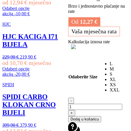
cijena
cijena
od
12,94
€
mjesečno
Brzo i jednostavno plaćanje na
bila
je:
Odaberi opcije
rate
je:
265,90 €.
Ovaj
akcija
-
10,00
€
279,90 €.
proizvod
Od
12,27
€
ima
HJC
više
Vaša mjesečna rata
varijanti.
HJC KACIGA I71
Opcije
Kalkulacija iznosa rate
BIJELA
se
mogu
odabrati
Izvorna
Trenutna
229,90
€
219,90
€
na
cijena
cijena
od
10,70
€
mjesečno
L
stranici
bila
je:
Odaberi opcije
M
proizvoda
je:
219,90 €.
Ovaj
akcija
-
20,00
€
S
Odaberite Size
229,90 €.
proizvod
XL
ima
SPIDI
XS
više
XXL
varijanti.
SPIDI CARBO
SHOEI
Opcije
-
KLOKAN CRNO
GT-
se
AIR
mogu
BIJELI
+
3
odabrati
Dodaj u košaricu
MIKE
na
Izvorna
Trenutna
399,90
€
379,90
€
TC-
stranici
cijena
cijena