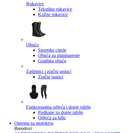
Rukavice
Tekstilne rukavice
Kožne rukavice
Obuća
Sportske cipele
Obuća za planinarenje
Gradska obuća
Zaštitnici i zračni jastuci
Zračni jastuci
Funkcionalna odjeća i donje rublje
Podkape za donje rublje
Odjeća za kišu
Oprema za motokros
Brendovi