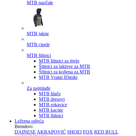
MTB naočale
MTB jakne
MTB cipele
MTB štitnici
MTB štitnici za tijelo
Štitnici za laktove za MTB
Štitnici za koljena za MTB
MTB Vratni ščitniki
Za najmlađe
MTB hlače
MTB dresovi
MTB rokavice
MTB kacige
MTB štitnici
Ležerna odjeća
Brendovi
DAINESE
AKRAPOVIĆ
SHOEI
FOX
RED BULL