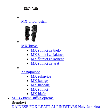
MX pribor ostali
MX štitovi
MX štitnici za tijelo
MX štitnici za laktove
MX štitnici za koljena
MX štitnici za vrat
Za najmlađe
MX rukavice
MX kacige
MX naočale
MX štitnici
MX hlače
MTB - biciklistička oprema
Brendovi
DAINESE
FOX
LEATT
ALPINESTARS
Najviša razina