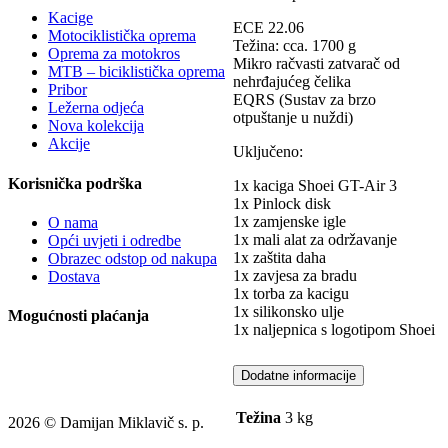
Kacige
ECE 22.06
Motociklistička oprema
Težina: cca. 1700 g
Oprema za motokros
Mikro račvasti zatvarač od
MTB – biciklistička oprema
nehrđajućeg čelika
Pribor
EQRS (Sustav za brzo
Ležerna odjeća
otpuštanje u nuždi)
Nova kolekcija
Akcije
Uključeno:
Korisnička podrška
1x kaciga Shoei GT-Air 3
1x Pinlock disk
1x zamjenske igle
O nama
1x mali alat za održavanje
Opći uvjeti i odredbe
1x zaštita daha
Obrazec odstop od nakupa
1x zavjesa za bradu
Dostava
1x torba za kacigu
1x silikonsko ulje
Mogućnosti plaćanja
1x naljepnica s logotipom Shoei
Dodatne informacije
Težina
3 kg
2026 © Damijan Miklavič s. p.