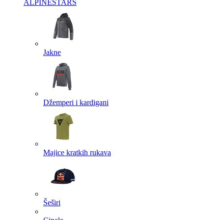
ALPINESTARS
Jakne
Džemperi i kardigani
Majice kratkih rukava
Šeširi