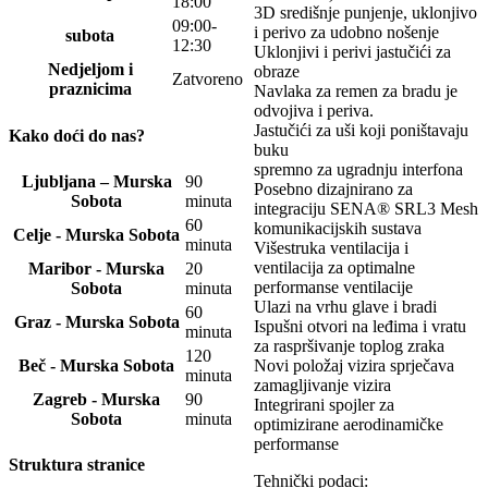
18:00
proizvoda
3D središnje punjenje, uklonjivo
09:00-
i perivo za udobno nošenje
subota
12:30
Uklonjivi i perivi jastučići za
Nedjeljom i
obraze
Zatvoreno
praznicima
Navlaka za remen za bradu je
odvojiva i periva.
Jastučići za uši koji poništavaju
Kako doći do nas?
buku
spremno za ugradnju interfona
Ljubljana – Murska
90
Posebno dizajnirano za
Sobota
minuta
integraciju SENA® SRL3 Mesh
60
komunikacijskih sustava
Celje - Murska Sobota
minuta
Višestruka ventilacija i
ventilacija za optimalne
Maribor - Murska
20
performanse ventilacije
Sobota
minuta
Ulazi na vrhu glave i bradi
60
Graz - Murska Sobota
Ispušni otvori na leđima i vratu
minuta
za raspršivanje toplog zraka
120
Novi položaj vizira sprječava
Beč - Murska Sobota
minuta
zamagljivanje vizira
Zagreb - Murska
90
Integrirani spojler za
Sobota
minuta
optimizirane aerodinamičke
performanse
Struktura stranice
Tehnički podaci: