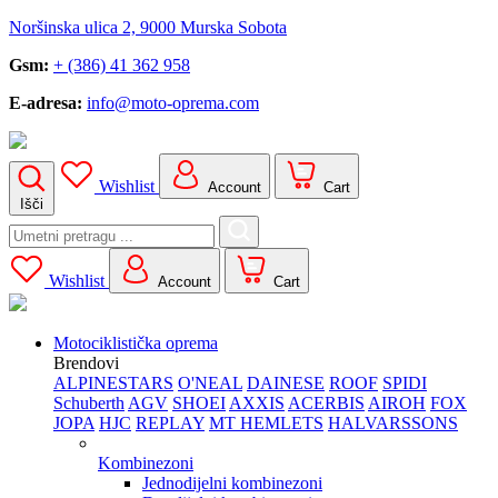
Noršinska ulica 2, 9000 Murska Sobota
Gsm:
+ (386) 41 362 958
E-adresa:
info@moto-oprema.com
Wishlist
Account
Cart
Išči
Search
for:
Wishlist
Account
Cart
Motociklistička oprema
Brendovi
ALPINESTARS
O'NEAL
DAINESE
ROOF
SPIDI
Schuberth
AGV
SHOEI
AXXIS
ACERBIS
AIROH
FOX
JOPA
HJC
REPLAY
MT HEMLETS
HALVARSSONS
Kombinezoni
Jednodijelni kombinezoni