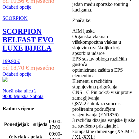
od
10,56
€
mjesečno
jedan među sportsko-touring
bila
je:
Odaberi opcije
kacigama.
je:
312,95 €.
Ovaj
329,90 €.
proizvod
SCORPION
Značajke:
ima
više
SCORPION
AIM ljuska
varijanti.
Organska vlakna i
BELFAST EVO
Opcije
višekompozitna vlakna u
se
LUXE BIJELA
slojevima za školjku koja
mogu
apsorbira udarce
odabrati
EPS sustav obloga različitih
199,90
€
na
gustoća
od
18,70
€
mjesečno
stranici
optimizirana zaštita s EPS
proizvoda
Odaberi opcije
elementima
Ovaj
Elementi s različitim
proizvod
stupnjevima prigušenja
ima
Noršinska ulica 2
CNS-1C Pinlock® vizir protiv
više
9000 Murska Sobota
zamagljivanja
varijanti.
QSV-2 štitnik za sunce s
Opcije
Radno vrijeme
proširenim područjem
se
zasjenjivanja (EN1836)
mogu
3 različita dizajna vanjske ljuske
09:00-
odabrati
Ponedjeljak - srijeda
za savršeno pristajanje i
17:00
na
kompaktne dimenzije (XS-M / L
09:00-
stranici
četvrtak - petak
/ XL-XXL)