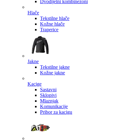
Dvodijelni kombinezoni
Hlače
Tekstilne hlače
Kožne hlače
Traperice
Jakne
Tekstilne jakne
Kožne jakne
Kacige
Sastavni
Sklopivi
Mlaznjak
Komunikacije
Pribor za kacigu