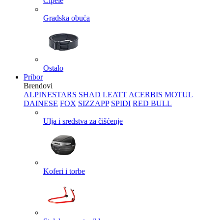
Cipele
Gradska obuća
Ostalo
Pribor
Brendovi
ALPINESTARS
SHAD
LEATT
ACERBIS
MOTUL
DAINESE
FOX
SIZZAPP
SPIDI
RED BULL
Ulja i sredstva za čišćenje
Koferi i torbe