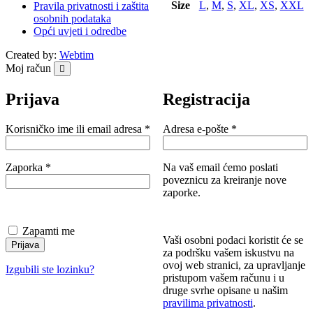
Size
L
,
M
,
S
,
XL
,
XS
,
XXL
Pravila privatnosti i zaštita
osobnih podataka
Opći uvjeti i odredbe
Created by:
Webtim
Moj račun
Prijava
Registracija
Obavezno
Obavezno
Korisničko ime ili email adresa
*
Adresa e-pošte
*
Obavezno
Zaporka
*
Na vaš email ćemo poslati
poveznicu za kreiranje nove
zaporke.
Zapamti me
Vaši osobni podaci koristit će se
Prijava
za podršku vašem iskustvu na
ovoj web stranici, za upravljanje
Izgubili ste lozinku?
pristupom vašem računu i u
druge svrhe opisane u našim
pravilima privatnosti
.