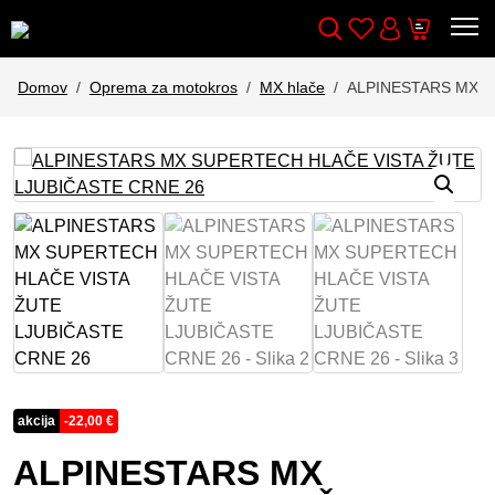
Wishlist
Cart
Išči
Account
Domov
Oprema za motokros
MX hlače
ALPINESTARS MX S
akcija
-
22,00
€
ALPINESTARS MX