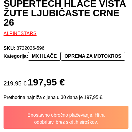
SUPERTECH HLAČE VISTA
ŽUTE LJUBIČASTE CRNE
26
ALPINESTARS
SKU:
3722026-596
Kategorija:
MX HLAČE
OPREMA ZA MOTOKROS
Izvorna cijena bila je: 219,95 €.
Trenutna cijena je: 197,95 €.
197,95
€
219,95
€
Prethodna najniža cijena u 30 dana je
197,95
€
.
Enostavno obročno plačevanje. Hitra
odobritev, brez skritih stroškov.