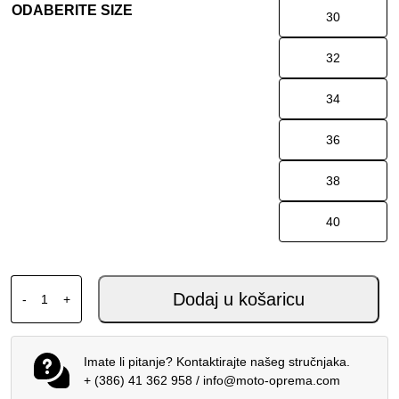
ODABERITE SIZE
30
32
34
36
38
40
ALPINESTARS MX SUPERTECH HLAČE VISTA ŽUTE LJUBI
Dodaj u košaricu
-
+
Imate li pitanje? Kontaktirajte našeg stručnjaka.
+ (386) 41 362 958
/
info@moto-oprema.com