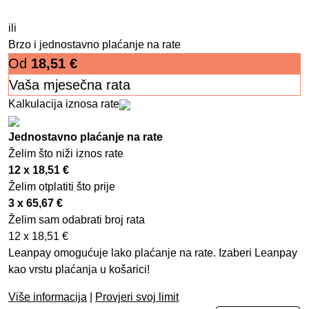
ili
Brzo i jednostavno plaćanje na rate
Od
18,51
€
Vaša mjesečna rata
Kalkulacija iznosa rate
Jednostavno plaćanje na rate
Želim što niži iznos rate
12 x
18,51
€
Želim otplatiti što prije
3 x
65,67
€
Želim sam odabrati broj rata
12 x
18,51
€
Leanpay omogućuje lako plaćanje na rate. Izaberi Leanpay
kao vrstu plaćanja u košarici!
Više informacija
|
Provjeri svoj limit