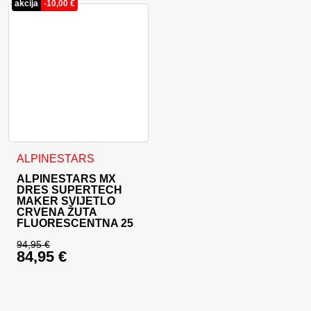
akcija
-
10,00
€
Ovaj proizvod ima više varijanti. Opcije se mogu odabrati na
ALPINESTARS
ALPINESTARS MX
DRES SUPERTECH
MAKER SVIJETLO
CRVENA ŽUTA
FLUORESCENTNA 25
94,95
€
84,95
€
Izvorna cijena bila je: 94,95 €.
Trenutna cijena je: 84,95 €.