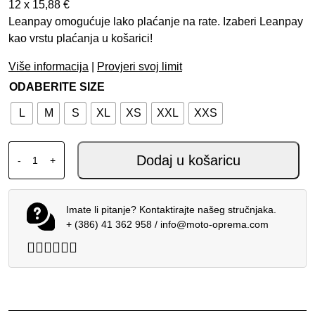
12 x
15,88
€
Leanpay omogućuje lako plaćanje na rate. Izaberi Leanpay
kao vrstu plaćanja u košarici!
Više informacija
|
Provjeri svoj limit
ODABERITE SIZE
L
M
S
XL
XS
XXL
XXS
AIROH MX KACIGA WRAAAP VISION NARANČASTA PLAVA 
Dodaj u košaricu
-
+
Imate li pitanje? Kontaktirajte našeg stručnjaka.
+ (386) 41 362 958
/
info@moto-oprema.com