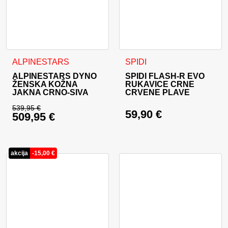
Ovaj proizvod ima više varijanti. Opcije se mogu odabrati na
Ovaj proizvod ima više varija
ALPINESTARS
SPIDI
ALPINESTARS DYNO
SPIDI FLASH-R EVO
ŽENSKA KOŽNA
RUKAVICE CRNE
JAKNA CRNO-SIVA
CRVENE PLAVE
539,95
€
59,90
€
509,95
€
Izvorna cijena bila je: 539,95 €.
Trenutna cijena je: 509,95 €.
akcija
-
15,00
€