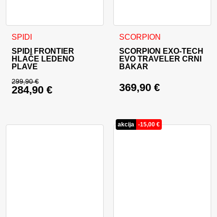
Ovaj proizvod ima više varijanti. Opcije se mogu odabrati na
Ovaj proizvod ima više varija
SPIDI
SCORPION
SPIDI FRONTIER
SCORPION EXO-TECH
HLAČE LEDENO
EVO TRAVELER CRNI
PLAVE
BAKAR
299,90
€
369,90
€
284,90
€
Izvorna cijena bila je: 299,90 €.
Trenutna cijena je: 284,90 €.
akcija
-
15,00
€