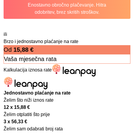
Enostavno obročno plačevanje. Hitra
odobritev, brez skritih stroškov.
ili
Brzo i jednostavno plaćanje na rate
Od
15,88
€
Vaša mjesečna rata
Kalkulacija iznosa rate
Jednostavno plaćanje na rate
Želim što niži iznos rate
12 x
15,88
€
Želim otplatiti što prije
3 x
56,33
€
Želim sam odabrati broj rata