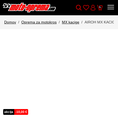
Wishlist
Cart
Išči
Account
Domov
Oprema za motokros
MX kacige
AIROH MX KACIGA
akcija
-
10,00
€