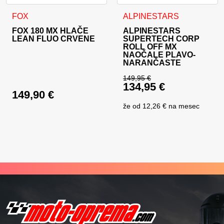
Ovaj proizvod ima više varijanti. Opcije se mogu odabrati na
FOX
ALPINESTARS
FOX 180 MX HLAČE
ALPINESTARS
LEAN FLUO CRVENE
SUPERTECH CORP
ROLL OFF MX
NAOČALE PLAVO-
NARANČASTE
149,95
€
134,95
€
Izvorna cijena bila j
149,90
€
Trenutna cijena je: 
že od
12,26 €
na mesec