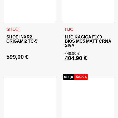
Ovaj proizvod ima više varijanti. Opcije se mogu odabrati na
Ovaj proizvod ima više varija
SHOEI
HJC
SHOEI NXR2
HJC KACIGA F100
ORIGAMI2 TC-5
BIOS MC5 MATT CRNA
SIVA
449,90
€
599,00
€
404,90
€
Izvorna cijena bila j
Trenutna cijena je: 
akcija
-
50,00
€