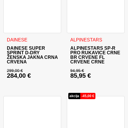
Ovaj proizvod ima više varijanti. Opcije se mogu odabrati na
Ovaj proizvod ima više varija
DAINESE
ALPINESTARS
DAINESE SUPER
ALPINESTARS SP-R
SPRINT D-DRY
PRO RUKAVICE CRNE
ŽENSKA JAKNA CRNA
BR CRVENE FL
CRVENA
CRVENE CRNE
299,00
€
94,95
€
284,00
€
85,95
€
Izvorna cijena bila je: 299,00 €.
Izvorna cijena bila j
Trenutna cijena je: 284,00 €.
Trenutna cijena je: 
akcija
-
45,00
€