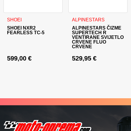
Ovaj proizvod ima više varijanti. Opcije se mogu odabrati na
Ovaj proizvod ima više varija
SHOEI
ALPINESTARS
SHOEI NXR2
ALPINESTARS ČIZME
FEARLESS TC-5
SUPERTECH R
VENTIRANE SVIJETLO
CRVENE FLUO
CRVENE
599,00
€
529,95
€