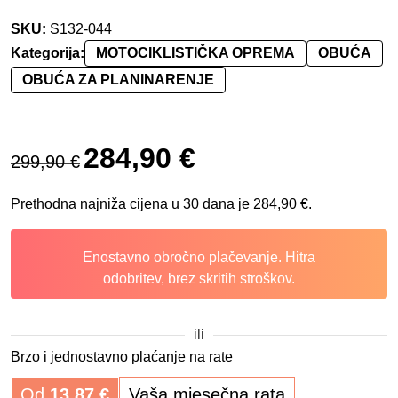
SKU:
S132-044
Kategorija:
MOTOCIKLISTIČKA OPREMA
OBUĆA
OBUĆA ZA PLANINARENJE
Izvorna cijena bila je: 299,90 €.
Trenutna cijena je: 284,90 €.
284,90
€
299,90
€
Prethodna najniža cijena u 30 dana je
284,90
€
.
Enostavno obročno plačevanje. Hitra
odobritev, brez skritih stroškov.
ili
Brzo i jednostavno plaćanje na rate
Od
13,87
€
Vaša mjesečna rata