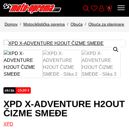
Wishlist
Cart
Išči
Account
Domov
Motociklistička oprema
Obuća
Obuća za planinarenj
akcija
-
15,00
€
XPD X-ADVENTURE H2OUT
ČIZME SMEĐE
XPD