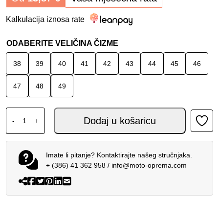
Kalkulacija iznosa rate
ODABERITE VELIČINA ČIZME
38
39
40
41
42
43
44
45
46
47
48
49
XPD X-ADVENTURE H2OUT ČIZME SMEĐE količina
Dodaj u košaricu
-
+
Imate li pitanje? Kontaktirajte našeg stručnjaka.
+ (386) 41 362 958
/
info@moto-oprema.com