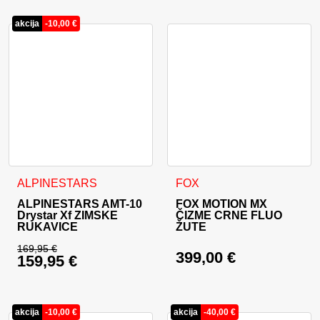
akcija
-
10,00
€
Ovaj proizvod ima više varijanti. Opcije se mogu odabrati na
Ovaj proizvod ima više varija
ALPINESTARS
FOX
ALPINESTARS AMT-10
FOX MOTION MX
Drystar Xf ZIMSKE
ČIZME CRNE FLUO
RUKAVICE
ŽUTE
169,95
€
399,00
€
159,95
€
Izvorna cijena bila je: 169,95 €.
Trenutna cijena je: 159,95 €.
akcija
-
10,00
€
akcija
-
40,00
€