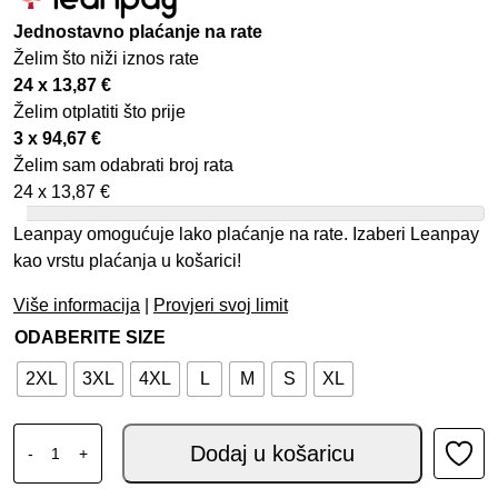
Jednostavno plaćanje na rate
Želim što niži iznos rate
24 x
13,87
€
Želim otplatiti što prije
3 x
94,67
€
Želim sam odabrati broj rata
24 x
13,87
€
Leanpay omogućuje lako plaćanje na rate. Izaberi Leanpay
kao vrstu plaćanja u košarici!
Više informacija
|
Provjeri svoj limit
ODABERITE SIZE
2XL
3XL
4XL
L
M
S
XL
SPIDI RIDEMASTER JAKNA CRVENA količina
Dodaj u košaricu
-
+