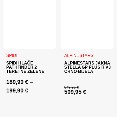
Ovaj proizvod ima više varijanti. Opcije se mogu odabrati na
Ovaj proizvod ima više varija
SPIDI
ALPINESTARS
SPIDI HLAČE
ALPINESTARS JAKNA
PATHFINDER 2
STELLA GP PLUS R V3
TERETNE ZELENE
CRNO-BIJELA
189,90
€
–
549,95
€
199,90
€
509,95
€
Izvorna cijena bila j
Trenutna cijena je: 