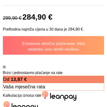
Izvorna cijena bila je: 299,90 €.
Trenutna cijena je: 284,90 €.
284,90
€
299,90
€
Prethodna najniža cijena u 30 dana je
284,90
€
.
Enostavno obročno plačevanje. Hitra
odobritev, brez skritih stroškov.
ili
Brzo i jednostavno plaćanje na rate
Od
13,87
€
Vaša mjesečna rata
Kalkulacija iznosa rate