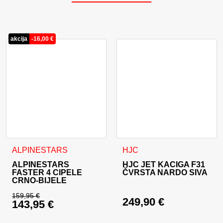
akcija
-
16,00
€
Ovaj proizvod ima više varijanti. Opcije se mogu odabrati na
Ovaj proizvod ima više varija
ALPINESTARS
HJC
ALPINESTARS
HJC JET KACIGA F31
FASTER 4 CIPELE
ČVRSTA NARDO SIVA
CRNO-BIJELE
159,95
€
249,90
€
143,95
€
Izvorna cijena bila je: 159,95 €.
Trenutna cijena je: 143,95 €.