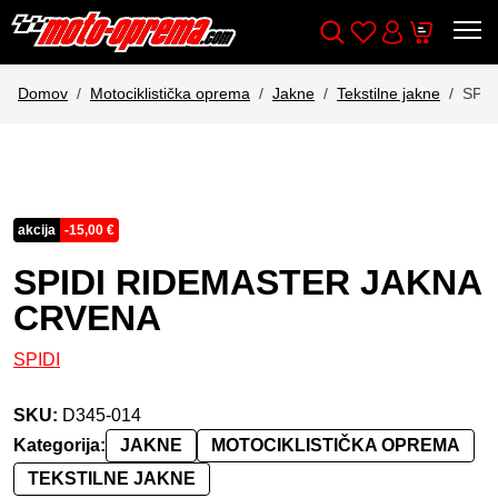
Wishlist
Cart
Išči
Account
Domov
Motociklistička oprema
Jakne
Tekstilne jakne
SPI
akcija
-
15,00
€
SPIDI RIDEMASTER JAKNA
CRVENA
SPIDI
SKU:
D345-014
Kategorija:
JAKNE
MOTOCIKLISTIČKA OPREMA
TEKSTILNE JAKNE