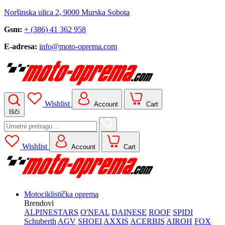
Noršinska ulica 2, 9000 Murska Sobota
Gsm:
+ (386) 41 362 958
E-adresa:
info@moto-oprema.com
Wishlist
Account
Cart
Išči
Search
for:
Wishlist
Account
Cart
Motociklistička oprema
Brendovi
ALPINESTARS
O'NEAL
DAINESE
ROOF
SPIDI
Schuberth
AGV
SHOEI
AXXIS
ACERBIS
AIROH
FOX