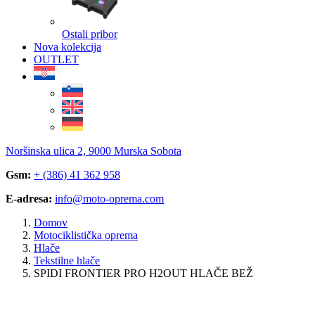
Ostali pribor
Nova kolekcija
OUTLET
Noršinska ulica 2, 9000 Murska Sobota
Gsm:
+ (386) 41 362 958
E-adresa:
info@moto-oprema.com
Domov
Motociklistička oprema
Hlače
Tekstilne hlače
SPIDI FRONTIER PRO H2OUT HLAČE BEŽ