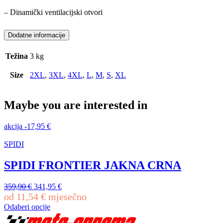
– Dinamički ventilacijski otvori
Dodatne informacije
Težina
3 kg
Size
2XL
,
3XL
,
4XL
,
L
,
M
,
S
,
XL
Maybe you are interested in
akcija
-
17,95
€
SPIDI
SPIDI FRONTIER JAKNA CRNA
Izvorna
Trenutna
359,90
€
341,95
€
cijena
cijena
od
11,54
€
mjesečno
bila
je:
Odaberi opcije
je:
341,95 €.
Ovaj
359,90 €.