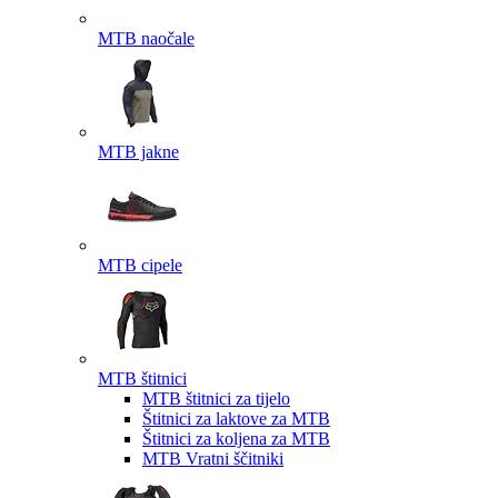
MTB naočale
MTB jakne
MTB cipele
MTB štitnici
MTB štitnici za tijelo
Štitnici za laktove za MTB
Štitnici za koljena za MTB
MTB Vratni ščitniki