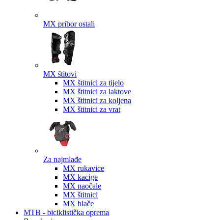
MX pribor ostali
MX štitovi
MX štitnici za tijelo
MX štitnici za laktove
MX štitnici za koljena
MX štitnici za vrat
Za najmlađe
MX rukavice
MX kacige
MX naočale
MX štitnici
MX hlače
MTB - biciklistička oprema