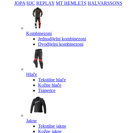
JOPA
HJC
REPLAY
MT HEMLETS
HALVARSSONS
Kombinezoni
Jednodijelni kombinezoni
Dvodijelni kombinezoni
Hlače
Tekstilne hlače
Kožne hlače
Traperice
Jakne
Tekstilne jakne
Kožne jakne