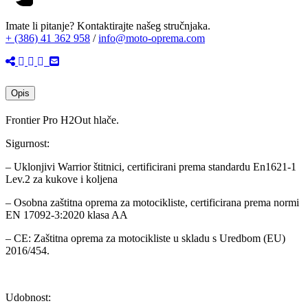
HLAČE
BEŽ
Imate li pitanje? Kontaktirajte našeg stručnjaka.
količina
+ (386) 41 362 958
/
info@moto-oprema.com
Opis
Frontier Pro H2Out hlače.
Sigurnost:
– Uklonjivi Warrior štitnici, certificirani prema standardu En1621-1
Lev.2 za kukove i koljena
– Osobna zaštitna oprema za motocikliste, certificirana prema normi
EN 17092-3:2020 klasa AA
– CE: Zaštitna oprema za motocikliste u skladu s Uredbom (EU)
2016/454.
Udobnost: