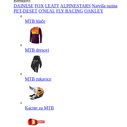
Brendovi
DAINESE
FOX
LEATT
ALPINESTARS
Najviša razina
PET-DESET
O'NEAL
FLY RACING
OAKLEY
MTB hlače
MTB dresovi
MTB rukavice
Kacige za MTB