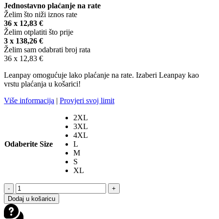
Jednostavno plaćanje na rate
Želim što niži iznos rate
36 x
12,83
€
Želim otplatiti što prije
3 x
138,26
€
Želim sam odabrati broj rata
36 x
12,83
€
Leanpay omogućuje lako plaćanje na rate. Izaberi Leanpay kao
vrstu plaćanja u košarici!
Više informacija
|
Provjeri svoj limit
2XL
3XL
4XL
Odaberite Size
L
M
S
XL
SPIDI
-
+
FRONTIER
Dodaj u košaricu
PRO
H2OUT