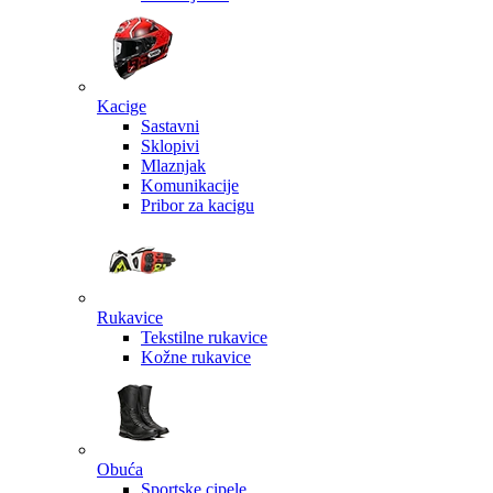
Kacige
Sastavni
Sklopivi
Mlaznjak
Komunikacije
Pribor za kacigu
Rukavice
Tekstilne rukavice
Kožne rukavice
Obuća
Sportske cipele