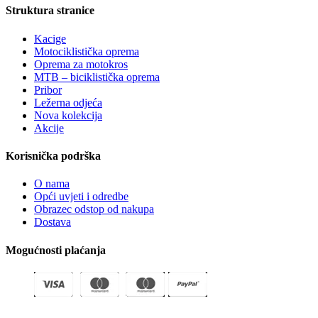
Struktura stranice
Kacige
Motociklistička oprema
Oprema za motokros
MTB – biciklistička oprema
Pribor
Ležerna odjeća
Nova kolekcija
Akcije
Korisnička podrška
O nama
Opći uvjeti i odredbe
Obrazec odstop od nakupa
Dostava
Mogućnosti plaćanja