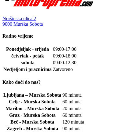
proizvod
ima
više
varijanti.
Noršinska ulica 2
Opcije
9000 Murska Sobota
se
mogu
Radno vrijeme
odabrati
na
Ponedjeljak - srijeda
09:00-17:00
stranici
četvrtak - petak
09:00-18:00
proizvoda
subota
09:00-12:30
Nedjeljom i praznicima
Zatvoreno
Kako doći do nas?
Ljubljana – Murska Sobota
90 minuta
Celje - Murska Sobota
60 minuta
Maribor - Murska Sobota
20 minuta
Graz - Murska Sobota
60 minuta
Beč - Murska Sobota
120 minuta
Zagreb - Murska Sobota
90 minuta