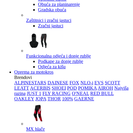
Obuća za planinarenje
Gradska obuća
Zaštitnici i zračni jastuci
Zračni jastuci
Funkcionalna odjeća i donje rublje
Podkape za donje rublje
Odjeća za kišu
Oprema za motokros
Brendovi
ALPINESTARS
DAINESE
FOX
NLO-i
EVS
SCOTT
LEATT
ACERBIS
SHOEI
POD
POMIKA
AIROH
Najviša
razina
JUST 1
FLY RACING
O'NEAL
RED BULL
OAKLEY
JOPA
THOR
100%
GAERNE
MX hlače