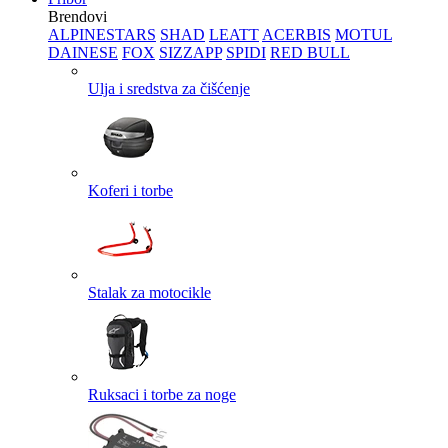
Brendovi
ALPINESTARS
SHAD
LEATT
ACERBIS
MOTUL
DAINESE
FOX
SIZZAPP
SPIDI
RED BULL
Ulja i sredstva za čišćenje
Koferi i torbe
Stalak za motocikle
Ruksaci i torbe za noge