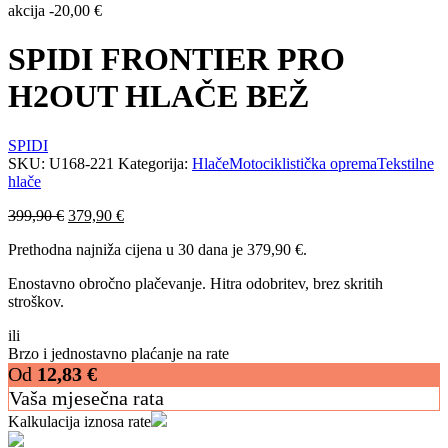
akcija
-
20,00
€
SPIDI FRONTIER PRO
H2OUT HLAČE BEŽ
SPIDI
SKU:
U168-221
Kategorija:
Hlače
Motociklistička oprema
Tekstilne
hlače
Izvorna
Trenutna
399,90
€
379,90
€
cijena
cijena
Prethodna najniža cijena u 30 dana je
379,90
€
.
bila
je:
je:
379,90 €.
Enostavno obročno plačevanje. Hitra odobritev, brez skritih
399,90 €.
stroškov.
ili
Brzo i jednostavno plaćanje na rate
Od
12,83
€
Vaša mjesečna rata
Kalkulacija iznosa rate