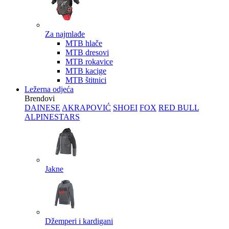
Za najmlađe
MTB hlače
MTB dresovi
MTB rokavice
MTB kacige
MTB štitnici
Ležerna odjeća
Brendovi
DAINESE
AKRAPOVIĆ
SHOEI
FOX
RED BULL
ALPINESTARS
Jakne
Džemperi i kardigani