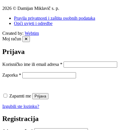
2026 © Damijan Miklavič s. p.
Pravila privatnosti i zaštita osobnih podataka
Opći uvjeti i odredbe
Created by:
Webtim
Moj račun
Prijava
Obavezno
Korisničko ime ili email adresa
*
Obavezno
Zaporka
*
Zapamti me
Prijava
Izgubili ste lozinku?
Registracija