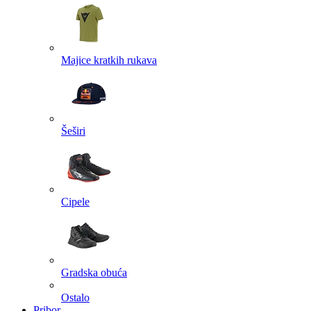
Majice kratkih rukava
Šeširi
Cipele
Gradska obuća
Ostalo
Pribor