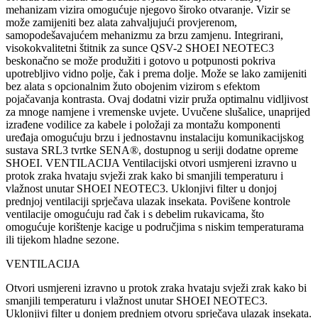
mehanizam vizira omogućuje njegovo široko otvaranje.
Vizir se
može zamijeniti bez alata zahvaljujući provjerenom,
samopodešavajućem mehanizmu za brzu zamjenu.
Integrirani,
visokokvalitetni štitnik za sunce QSV-2 SHOEI NEOTEC3
beskonačno se može produžiti i gotovo u potpunosti pokriva
upotrebljivo vidno polje, čak i prema dolje.
Može se lako zamijeniti
bez alata s opcionalnim žuto obojenim vizirom s efektom
pojačavanja kontrasta.
Ovaj dodatni vizir pruža optimalnu vidljivost
za mnoge namjene i vremenske uvjete.
Uvučene slušalice, unaprijed
izrađene vodilice za kabele i položaji za montažu komponenti
uređaja omogućuju brzu i jednostavnu instalaciju komunikacijskog
sustava SRL3 tvrtke SENA®, dostupnog u seriji dodatne opreme
SHOEI.
VENTILACIJA
Ventilacijski otvori usmjereni izravno u
protok zraka hvataju svježi zrak kako bi smanjili temperaturu i
vlažnost unutar SHOEI NEOTEC3.
Uklonjivi filter u donjoj
prednjoj ventilaciji sprječava ulazak insekata.
Povišene kontrole
ventilacije omogućuju rad čak i s debelim rukavicama, što
omogućuje korištenje kacige u područjima s niskim temperaturama
ili tijekom hladne sezone.
VENTILACIJA
Otvori usmjereni izravno u protok zraka hvataju svježi zrak kako bi
smanjili temperaturu i vlažnost unutar SHOEI NEOTEC3.
Uklonjivi filter u donjem prednjem otvoru sprječava ulazak insekata.