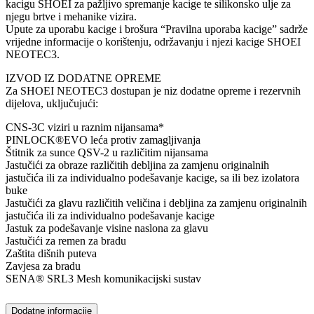
kacigu SHOEI za pažljivo spremanje kacige te silikonsko ulje za
njegu brtve i mehanike vizira.
Upute za uporabu kacige i brošura “Pravilna uporaba kacige” sadrže
vrijedne informacije o korištenju, održavanju i njezi kacige SHOEI
NEOTEC3.
IZVOD IZ DODATNE OPREME
Za SHOEI NEOTEC3 dostupan je niz dodatne opreme i rezervnih
dijelova, uključujući:
CNS-3C viziri u raznim nijansama*
PINLOCK®EVO leća protiv zamagljivanja
Štitnik za sunce QSV-2 u različitim nijansama
Jastučići za obraze različitih debljina za zamjenu originalnih
jastučića ili za individualno podešavanje kacige, sa ili bez izolatora
buke
Jastučići za glavu različitih veličina i debljina za zamjenu originalnih
jastučića ili za individualno podešavanje kacige
Jastuk za podešavanje visine naslona za glavu
Jastučići za remen za bradu
Zaštita dišnih puteva
Zavjesa za bradu
SENA® SRL3 Mesh komunikacijski sustav
Dodatne informacije