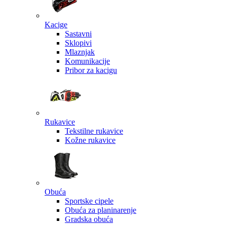
Kacige
Sastavni
Sklopivi
Mlaznjak
Komunikacije
Pribor za kacigu
Rukavice
Tekstilne rukavice
Kožne rukavice
Obuća
Sportske cipele
Obuća za planinarenje
Gradska obuća