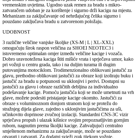
vremenskim uvjetima.
Ugodno uzak remen za bradu s mikro-
zatvaračem udoban je za korištenje i sigurno drži kacigu na mjestu.
Mehanizam za zaključavanje od nehrđajućeg čelika sigurno i
pouzdano zaključava bradu u zatvorenom položaju.
UDOBNOST
3 različite veličine vanjske školjke (XS-M | L | XL-XXL)
omogućuju širok raspon veličina za SHOEI NEOTEC3 i
istovremeno optimalan omjer između veličine kacige i vozača.
Dobro uravnotežena kaciga štiti mišiće vrata i sprječava umor, kako
pri vožnji u centru grada, tako i na duljim turama ili dugim
putovanjima motociklom.
Trodimenzionalno oblikovani jastučić za
glavu, prethodno oblikovani jastučići za obraze koji izoliraju buku i
jastučić za bradu u potpunosti su uklonjivi i perivi.
Dostupni su
jastučići za glavu i obraze različitih debljina za individualno
podešavanje kacige.
Pomoću jastučića koji se može umetnuti na vrh
glave, možete podesiti pristajanje kacige okomito.
Jastučići za
obraze s voluminoznom donjom stranom koji se protežu do
stražnjeg dijela glave, zajedno s uklonjivim jastučićima za uši,
učinkovito doprinose zvučnoj izolaciji.
Standardni CNS-3C vizir
sprječava propuh i ulazak kišnice svojim prepoznatljivim gornjim
rubom, nagnutim prema školjki kacige.
Zahvaljujući centralno
smještenom mehanizmu za zaključavanje, može se pouzdano
otvarati i zatvarati.
Za dodatni svježi zrak tijekom vožnje,