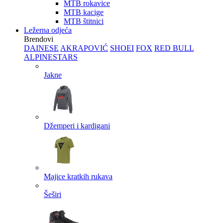
MTB rokavice
MTB kacige
MTB štitnici
Ležerna odjeća
Brendovi
DAINESE
AKRAPOVIĆ
SHOEI
FOX
RED BULL
ALPINESTARS
Jakne
Džemperi i kardigani
Majice kratkih rukava
Šeširi