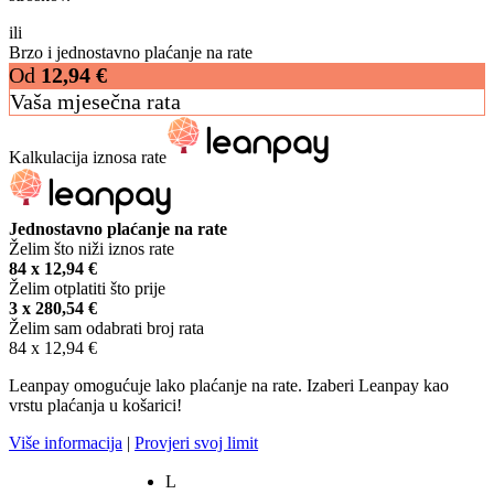
ili
Brzo i jednostavno plaćanje na rate
Od
12,94
€
Vaša mjesečna rata
Kalkulacija iznosa rate
Jednostavno plaćanje na rate
Želim što niži iznos rate
84 x
12,94
€
Želim otplatiti što prije
3 x
280,54
€
Želim sam odabrati broj rata
84 x
12,94
€
Leanpay omogućuje lako plaćanje na rate. Izaberi Leanpay kao
vrstu plaćanja u košarici!
Više informacija
|
Provjeri svoj limit
L