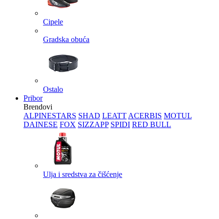
Cipele
Gradska obuća
Ostalo
Pribor
Brendovi
ALPINESTARS
SHAD
LEATT
ACERBIS
MOTUL
DAINESE
FOX
SIZZAPP
SPIDI
RED BULL
Ulja i sredstva za čišćenje