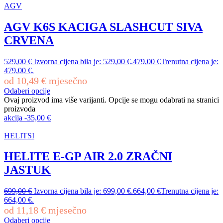
AGV
AGV K6S KACIGA SLASHCUT SIVA
CRVENA
529,00
€
Izvorna cijena bila je: 529,00 €.
479,00
€
Trenutna cijena je:
479,00 €.
od
10,49
€
mjesečno
Odaberi opcije
Ovaj proizvod ima više varijanti. Opcije se mogu odabrati na stranici
proizvoda
akcija
-
35,00
€
HELITSI
HELITE E-GP AIR 2.0 ZRAČNI
JASTUK
699,00
€
Izvorna cijena bila je: 699,00 €.
664,00
€
Trenutna cijena je:
664,00 €.
od
11,18
€
mjesečno
Odaberi opcije