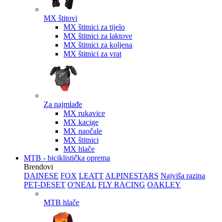
MX štitovi
MX štitnici za tijelo
MX štitnici za laktove
MX štitnici za koljena
MX štitnici za vrat
Za najmlađe
MX rukavice
MX kacige
MX naočale
MX štitnici
MX hlače
MTB - biciklistička oprema
Brendovi
DAINESE
FOX
LEATT
ALPINESTARS
Najviša razina
PET-DESET
O'NEAL
FLY RACING
OAKLEY
MTB hlače