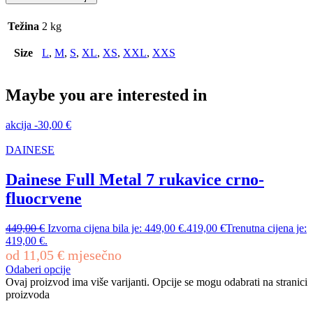
Težina
2 kg
Size
L
,
M
,
S
,
XL
,
XS
,
XXL
,
XXS
Maybe you are interested in
akcija
-
30,00
€
DAINESE
Dainese Full Metal 7 rukavice crno-
fluocrvene
449,00
€
Izvorna cijena bila je: 449,00 €.
419,00
€
Trenutna cijena je:
419,00 €.
od
11,05
€
mjesečno
Odaberi opcije
Ovaj proizvod ima više varijanti. Opcije se mogu odabrati na stranici
proizvoda