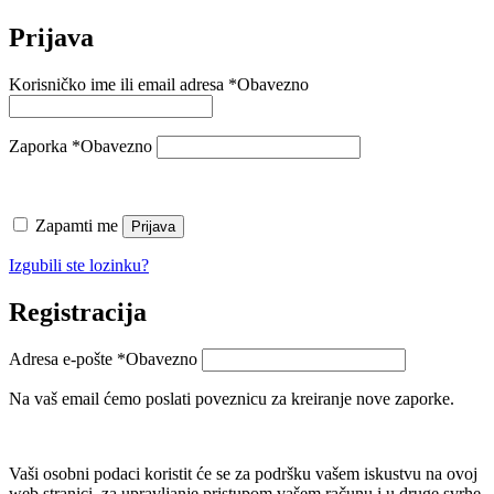
Prijava
Korisničko ime ili email adresa
*
Obavezno
Zaporka
*
Obavezno
Zapamti me
Prijava
Izgubili ste lozinku?
Registracija
Adresa e-pošte
*
Obavezno
Na vaš email ćemo poslati poveznicu za kreiranje nove zaporke.
Vaši osobni podaci koristit će se za podršku vašem iskustvu na ovoj
web stranici, za upravljanje pristupom vašem računu i u druge svrhe