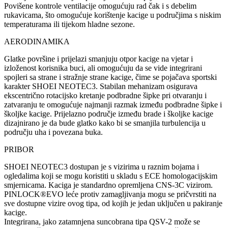
Povišene kontrole ventilacije omogućuju rad čak i s debelim
rukavicama, što omogućuje korištenje kacige u područjima s niskim
temperaturama ili tijekom hladne sezone.
AERODINAMIKA
Glatke površine i prijelazi smanjuju otpor kacige na vjetar i
izloženost korisnika buci, ali omogućuju da se vide integrirani
spojleri sa strane i stražnje strane kacige, čime se pojačava sportski
karakter SHOEI NEOTEC3. Stabilan mehanizam osigurava
ekscentrično rotacijsko kretanje podbradne šipke pri otvaranju i
zatvaranju te omogućuje najmanji razmak između podbradne šipke i
školjke kacige. Prijelazno područje između brade i školjke kacige
dizajnirano je da bude glatko kako bi se smanjila turbulencija u
području uha i povezana buka.
PRIBOR
SHOEI NEOTEC3 dostupan je s vizirima u raznim bojama i
ogledalima koji se mogu koristiti u skladu s ECE homologacijskim
smjernicama. Kaciga je standardno opremljena CNS-3C vizirom.
PINLOCK®EVO leće protiv zamagljivanja mogu se pričvrstiti na
sve dostupne vizire ovog tipa, od kojih je jedan uključen u pakiranje
kacige.
Integrirana, jako zatamnjena suncobrana tipa QSV-2 može se