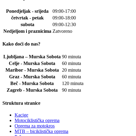
Ponedjeljak - srijeda
09:00-17:00
četvrtak - petak
09:00-18:00
subota
09:00-12:30
Nedjeljom i praznicima
Zatvoreno
Kako doći do nas?
Ljubljana – Murska Sobota
90 minuta
Celje - Murska Sobota
60 minuta
Maribor - Murska Sobota
20 minuta
Graz - Murska Sobota
60 minuta
Beč - Murska Sobota
120 minuta
Zagreb - Murska Sobota
90 minuta
Struktura stranice
Kacige
Motociklistička oprema
Oprema za motokros
MTB – biciklistička oprema