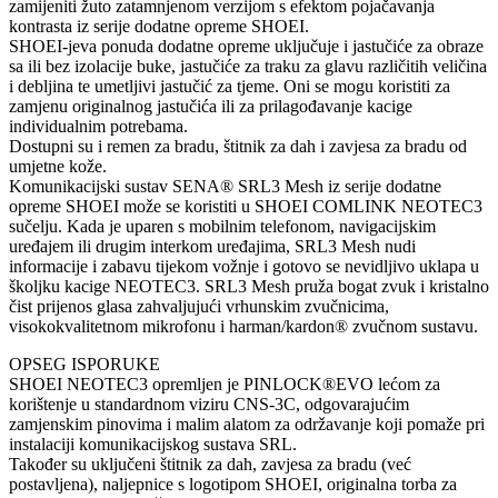
zamijeniti žuto zatamnjenom verzijom s efektom pojačavanja
kontrasta iz serije dodatne opreme SHOEI.
SHOEI-jeva ponuda dodatne opreme uključuje i jastučiće za obraze
sa ili bez izolacije buke, jastučiće za traku za glavu različitih veličina
i debljina te umetljivi jastučić za tjeme. Oni se mogu koristiti za
zamjenu originalnog jastučića ili za prilagođavanje kacige
individualnim potrebama.
Dostupni su i remen za bradu, štitnik za dah i zavjesa za bradu od
umjetne kože.
Komunikacijski sustav SENA® SRL3 Mesh iz serije dodatne
opreme SHOEI može se koristiti u SHOEI COMLINK NEOTEC3
sučelju. Kada je uparen s mobilnim telefonom, navigacijskim
uređajem ili drugim interkom uređajima, SRL3 Mesh nudi
informacije i zabavu tijekom vožnje i gotovo se nevidljivo uklapa u
školjku kacige NEOTEC3. SRL3 Mesh pruža bogat zvuk i kristalno
čist prijenos glasa zahvaljujući vrhunskim zvučnicima,
visokokvalitetnom mikrofonu i harman/kardon® zvučnom sustavu.
OPSEG ISPORUKE
SHOEI NEOTEC3 opremljen je PINLOCK®EVO lećom za
korištenje u standardnom viziru CNS-3C, odgovarajućim
zamjenskim pinovima i malim alatom za održavanje koji pomaže pri
instalaciji komunikacijskog sustava SRL.
Također su uključeni štitnik za dah, zavjesa za bradu (već
postavljena), naljepnice s logotipom SHOEI, originalna torba za