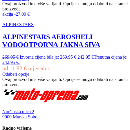
Ovaj proizvod ima više varijanti. Opcije se mogu odabrati na stranici
proizvoda
akcija
-
27,00
€
ALPINESTARS
ALPINESTARS AEROSHELL
VODOOTPORNA JAKNA SIVA
269,95
€
Izvorna cijena bila je: 269,95 €.
242,95
€
Trenutna cijena je:
242,95 €.
od
11,82
€
mjesečno
Odaberi opcije
Ovaj proizvod ima više varijanti. Opcije se mogu odabrati na stranici
proizvoda
Noršinska ulica 2
9000 Murska Sobota
Radno vrijeme