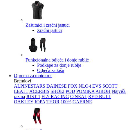
Zaštitnici i zračni jastuci
Zračni jastuci
Funkcionalna odjeća i donje rublje
Podkape za donje rublje
Odjeća za kišu
Oprema za motokros
Brendovi
ALPINESTARS
DAINESE
FOX
NLO-i
EVS
SCOTT
LEATT
ACERBIS
SHOEI
POD
POMIKA
AIROH
Najviša
razina
JUST 1
FLY RACING
O'NEAL
RED BULL
OAKLEY
JOPA
THOR
100%
GAERNE