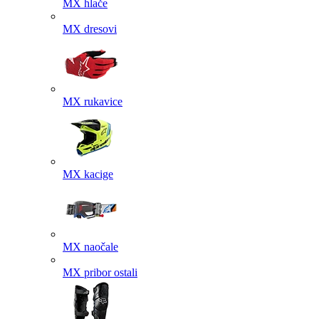
MX hlače
MX dresovi
MX rukavice
MX kacige
MX naočale
MX pribor ostali