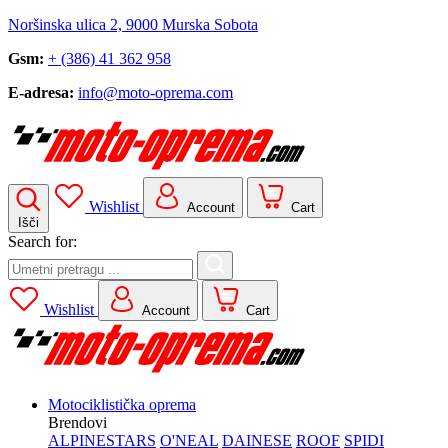
Noršinska ulica 2, 9000 Murska Sobota
Gsm:
+ (386) 41 362 958
E-adresa:
info@moto-oprema.com
Wishlist
Account
Cart
Išči
Search for:
Wishlist
Account
Cart
Motociklistička oprema
Brendovi
ALPINESTARS
O'NEAL
DAINESE
ROOF
SPIDI