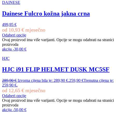
DAINESE
Dainese Fulcro kožna jakna crna
499,95
€
od
10,93
€
mjesečno
Odaberi opcije
Ovaj proizvod ima više varijanti. Opcije se mogu odabrati na stranici
proizvoda
akcija
-
30,00
€
HJC
HJC i91 FLIP HELMET DUSK MC5SF
289,90
€
Izvorna cijena bila je: 289,90 €.
259,90
€
Trenutna cijena je:
259,90 €.
od
12,65
€
mjesečno
Odaberi opcije
Ovaj proizvod ima više varijanti. Opcije se mogu odabrati na stranici
proizvoda
akcija
-
50,00
€