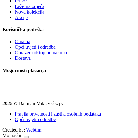
Pribor
Ležerna odjeća
Nova kolekcija
Akcije
Korisnička podrška
O nama
Opći uvjeti i odredbe
Obrazec odstop od nakupa
Dostava
Mogućnosti plaćanja
2026 © Damijan Miklavič s. p.
Pravila privatnosti i zaštita osobnih podataka
Opći uvjeti i odredbe
Created by:
Webtim
Moj račun