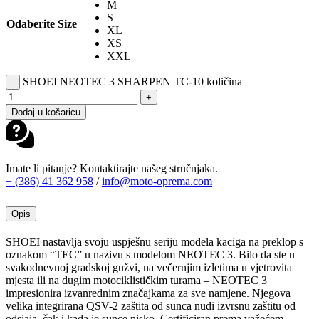
M
S
Odaberite Size
XL
XS
XXL
SHOEI NEOTEC 3 SHARPEN TC-10 količina
-
+
Dodaj u košaricu
Imate li pitanje? Kontaktirajte našeg stručnjaka.
+ (386) 41 362 958
/
info@moto-oprema.com
Opis
SHOEI nastavlja svoju uspješnu seriju modela kaciga na preklop s
oznakom “TEC” u nazivu s modelom NEOTEC 3.
Bilo da ste u
svakodnevnoj gradskoj gužvi, na večernjim izletima u vjetrovita
mjesta ili na dugim motociklističkim turama – NEOTEC 3
impresionira izvanrednim značajkama za sve namjene.
Njegova
velika integrirana QSV-2 zaštita od sunca nudi izvrsnu zaštitu od
odsjaja, čak i kada je sunce nisko.
Certificiran prema važećem