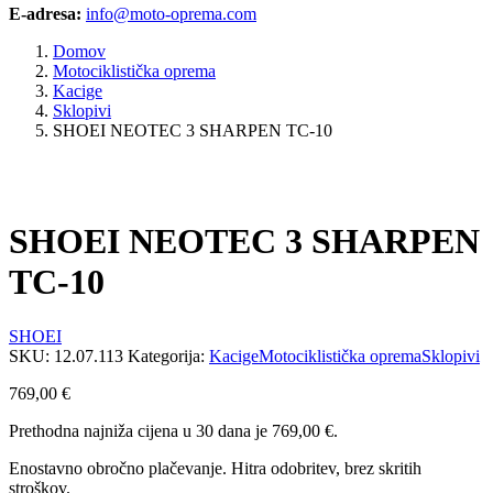
E-adresa:
info@moto-oprema.com
Domov
Motociklistička oprema
Kacige
Sklopivi
SHOEI NEOTEC 3 SHARPEN TC-10
SHOEI NEOTEC 3 SHARPEN
TC-10
SHOEI
SKU:
12.07.113
Kategorija:
Kacige
Motociklistička oprema
Sklopivi
769,00
€
Prethodna najniža cijena u 30 dana je
769,00
€
.
Enostavno obročno plačevanje. Hitra odobritev, brez skritih
stroškov.