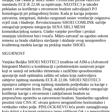
standardu ECE-R 22.06 za ispitivanje, NEOTEC3 je također
prikladan za korištenje s otvorenom bradom zahvaljujući P/J
homologaciji pri prilagođenoj brzini.
Kada je kaciga potpuno
zatvorena, integrirani, duboko razgranati sustav ventilacije osigurava
svjež zrak i hlađenje.
Revolucionarno SHOEI COMLINK sučelje
omogućuje potpunu integraciju SENA SRL3 MESH
komunikacijskog sustava.
Glatke vanjske površine i prolazi
smanjuju izloženost buci vozača.
Mikro-zatvarač na ugodno uskom
remenu za bradu olakšava stavljanje i skidanje ovog neusporedivo
kvalitetnog modela kacige na preklop marke SHOEI.
SIGURNOST
Vanjska školjka SHOEI NEOTEC3 izrađena od AIM-a (Advanced
Integrated Matrix) u kombinaciji s polistirenskim sustavom jezgre
koji se sastoji od nekoliko elemenata s različitim sposobnostima
apsorpcije nudi optimalnu zaštitu od udara koja zadovoljava
zahtjeve ispitnog standarda ECE-R 22.06.
SHOEI NEOTEC3
ispunjava zahtjeve ovog ispitnog standarda podjednako za kacige s
punim i otvorenim licem.
Drugi, stabilni položaj rešetke omogućuje
korištenje kacige s otvorenom i zaključanom bradom uz
preporučenu upotrebu sa zatvorenom bradom.
Standardno ugrađeni
prozirni vizir CNS-3C otvara gotovo neograničeno horizontalno i
vertikalno vidno polje.
PINLOCK®EVO leća protiv zamagljivanja
koja dolazi s kacigom osigurava jasnu vidljivost čak i u nepovoljnim