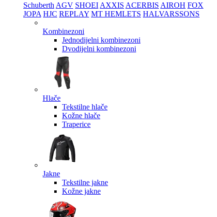
Schuberth
AGV
SHOEI
AXXIS
ACERBIS
AIROH
FOX
JOPA
HJC
REPLAY
MT HEMLETS
HALVARSSONS
Kombinezoni
Jednodijelni kombinezoni
Dvodijelni kombinezoni
Hlače
Tekstilne hlače
Kožne hlače
Traperice
Jakne
Tekstilne jakne
Kožne jakne