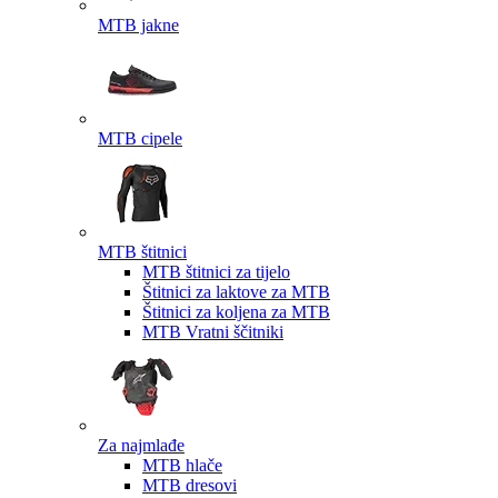
MTB jakne
MTB cipele
MTB štitnici
MTB štitnici za tijelo
Štitnici za laktove za MTB
Štitnici za koljena za MTB
MTB Vratni ščitniki
Za najmlađe
MTB hlače
MTB dresovi