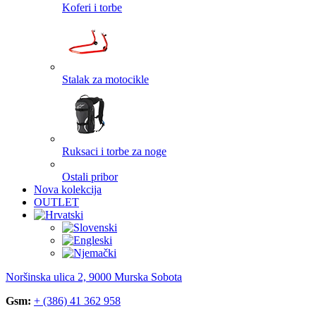
Koferi i torbe
Stalak za motocikle
Ruksaci i torbe za noge
Ostali pribor
Nova kolekcija
OUTLET
Noršinska ulica 2, 9000 Murska Sobota
Gsm:
+ (386) 41 362 958