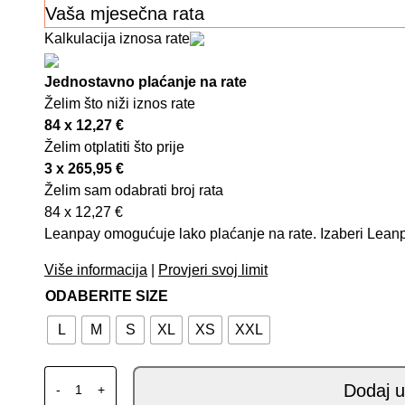
Vaša mjesečna rata
Kalkulacija iznosa rate
Jednostavno plaćanje na rate
Želim što niži iznos rate
84 x
12,27
€
Želim otplatiti što prije
3 x
265,95
€
Želim sam odabrati broj rata
84 x
12,27
€
Leanpay omogućuje lako plaćanje na rate. Izaberi Leanpa
Više informacija
|
Provjeri svoj limit
ODABERITE SIZE
L
M
S
XL
XS
XXL
SHOEI GT-AIR 3 MIKE TC-3 količina
Dodaj u
-
+