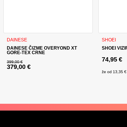
Ovaj proizvod ima više varijanti. Opcije se mogu odabrati na
DAINESE
SHOEI
DAINESE ČIZME OVERYOND XT
SHOEI VIZ
GORE-TEX CRNE
74,95
€
399,00
€
379,00
€
Izvorna cijena bila je: 399,00 €.
že od
13,35 €
Trenutna cijena je: 379,00 €.