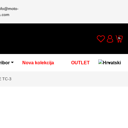
nfo@moto-
a.com
Wishlist
Cart
Account
ribor
Nova kolekcija
OUTLET
E TC-3