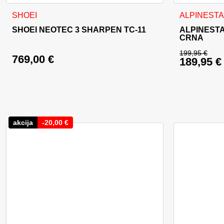
Ovaj proizvod ima više varijanti. Opcije se mogu odabrati na
Ovaj proizvo
SHOEI
ALPINEST
SHOEI NEOTEC 3 SHARPEN TC-11
ALPINESTA
CRNA
199,95
€
769,00
€
189,95
€
Izvorna c
Trenutna 
akcija
-
20,00
€