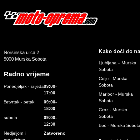
Kako doći do n
Noršinska ulica 2
9000 Murska Sobota
Ljubljana – Murska
Sobota
Radno vrijeme
Celje - Murska
Sobota
Ponedjeljak - srijeda
09:00-
17:00
Maribor - Murska
Sobota
četvrtak - petak
09:00-
18:00
Graz - Murska
Sobota
subota
09:00-
12:30
Beč - Murska Sobot
Nedjeljom i
Zatvoreno
praznicima