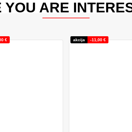
 YOU ARE INTERES
00
€
akcija
-
11,00
€