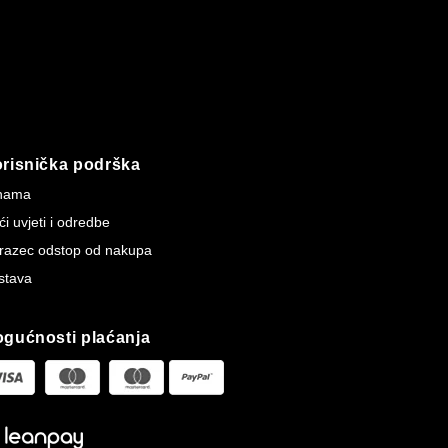
risnička podrška
nama
i uvjeti i odredbe
razec odstop od nakupa
stava
gućnosti plaćanja