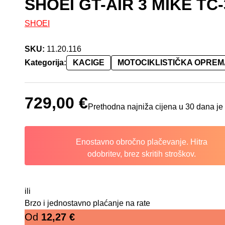
SHOEI GT-AIR 3 MIKE TC-
SHOEI
SKU:
11.20.116
Kategorija:
KACIGE
MOTOCIKLISTIČKA OPREM
729,00
€
Prethodna najniža cijena u 30 dana je
Enostavno obročno plačevanje. Hitra
odobritev, brez skritih stroškov.
ili
Brzo i jednostavno plaćanje na rate
Od
12,27
€