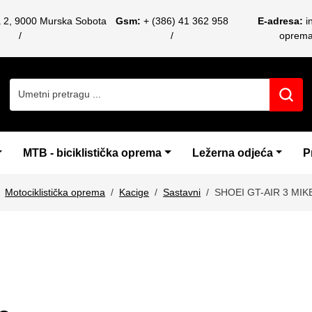
a 2, 9000 Murska Sobota
Gsm:
+ (386) 41 362 958
E-adresa:
i
oprem
Search for:
MTB - biciklistička oprema
Ležerna odjeća
P
Motociklistička oprema
Kacige
Sastavni
SHOEI GT-AIR 3 MIK