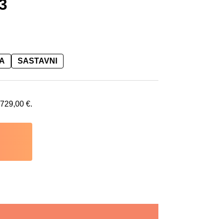
3
A
SASTAVNI
729,00
€
.