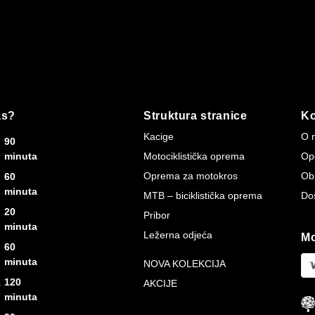
as?
Struktura stranice
Ko
Kacige
O 
90
minuta
Motociklistička oprema
Opć
Oprema za motokros
Ob
60
minuta
MTB – biciklistička oprema
Do
20
Pribor
minuta
Ležerna odjeća
Mo
60
minuta
NOVA KOLEKCIJA
a
120
AKCIJE
minuta