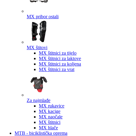
MX pribor ostali
MX štitovi
MX štitnici za tijelo
MX štitnici za laktove
MX štitnici za koljena
MX štitnici za vrat
Za najmlađe
MX rukavice
MX kacige
MX naočale
MX štitnici
MX hlače
MTB - biciklistička oprema