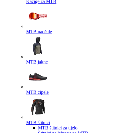
Kacige za MTB
MTB naočale
MTB jakne
MTB cipele
MTB štitnici
MTB štitnici za tijelo