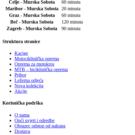
Celje - Murska Sobota
60 minuta
Maribor - Murska Sobota
20 minuta
Graz - Murska Sobota
60 minuta
Beč - Murska Sobota
120 minuta
Zagreb - Murska Sobota
90 minuta
Struktura stranice
Kacige
Motociklistička oprema
Oprema za motokros
MTB – biciklistička oprema
Pribor
Ležerna odjeća
Nova kolekcija
Akcije
Korisnička podrška
O nama
Opći uvjeti i odredbe
Obrazec odstop od nakupa
Dostava