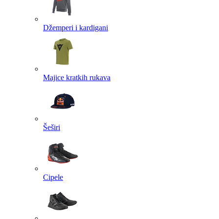
Džemperi i kardigani
Majice kratkih rukava
Šeširi
Cipele