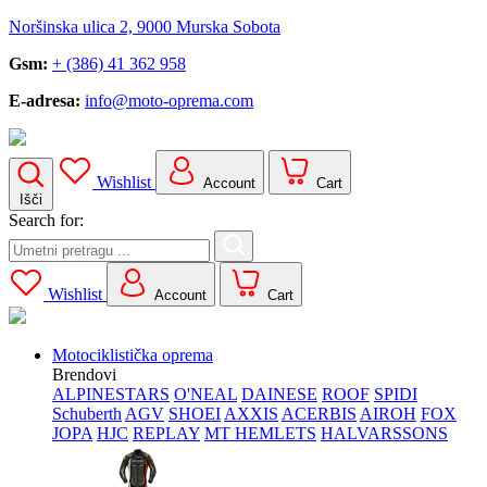
Noršinska ulica 2, 9000 Murska Sobota
Gsm:
+ (386) 41 362 958
E-adresa:
info@moto-oprema.com
Wishlist
Account
Cart
Išči
Search for:
Wishlist
Account
Cart
Motociklistička oprema
Brendovi
ALPINESTARS
O'NEAL
DAINESE
ROOF
SPIDI
Schuberth
AGV
SHOEI
AXXIS
ACERBIS
AIROH
FOX
JOPA
HJC
REPLAY
MT HEMLETS
HALVARSSONS