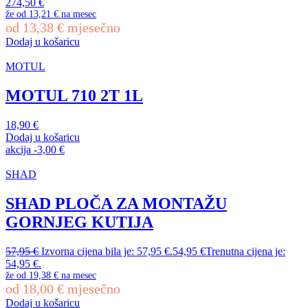
274,50
€
že od
13,21 €
na mesec
od
13,38
€
mjesečno
Dodaj u košaricu
MOTUL
MOTUL 710 2T 1L
18,90
€
Dodaj u košaricu
akcija
-
3,00
€
SHAD
SHAD PLOČA ZA MONTAŽU
GORNJEG KUTIJA
57,95
€
Izvorna cijena bila je: 57,95 €.
54,95
€
Trenutna cijena je:
54,95 €.
že od
19,38 €
na mesec
od
18,00
€
mjesečno
Dodaj u košaricu