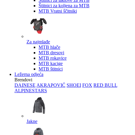
Štitnici za laktove za MTB
Štitnici za koljena za MTB
MTB Vratni ščitniki
Za najmlađe
MTB hlače
MTB dresovi
MTB rokavice
MTB kacige
MTB štitnici
Ležerna odjeća
Brendovi
DAINESE
AKRAPOVIĆ
SHOEI
FOX
RED BULL
ALPINESTARS
Jakne