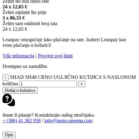
Želim što niži iznos rate
24 x
12,65
€
Želim otplatiti što prije
3 x
86,33
€
Želim sam odabrati broj rata
24 x
12,65
€
Leanpay omogućuje lako plaćanje na rate. Izaberi Leanpay kao
vrstu plaćanja u košarici!
Više informacija
|
Provjeri svoj limit
Dostupno uz narudžbu
SHAD SH48 CRNO UGLJIČNO KUTIJICA S NASLONOM
-
količina
+
Dodaj u košaricu
Imate li pitanje? Kontaktirajte našeg stručnjaka.
+ (386) 41 362 958
/
info@moto-oprema.com
Opis