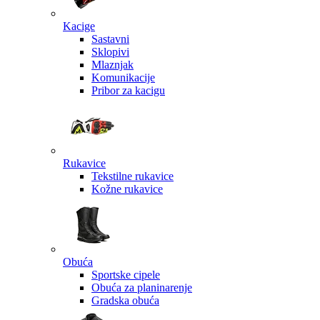
Kacige
Sastavni
Sklopivi
Mlaznjak
Komunikacije
Pribor za kacigu
Rukavice
Tekstilne rukavice
Kožne rukavice
Obuća
Sportske cipele
Obuća za planinarenje
Gradska obuća