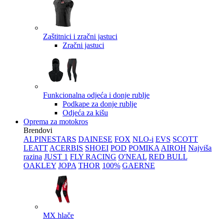
Zaštitnici i zračni jastuci
Zračni jastuci
Funkcionalna odjeća i donje rublje
Podkape za donje rublje
Odjeća za kišu
Oprema za motokros
Brendovi
ALPINESTARS
DAINESE
FOX
NLO-i
EVS
SCOTT
LEATT
ACERBIS
SHOEI
POD
POMIKA
AIROH
Najviša
razina
JUST 1
FLY RACING
O'NEAL
RED BULL
OAKLEY
JOPA
THOR
100%
GAERNE
MX hlače