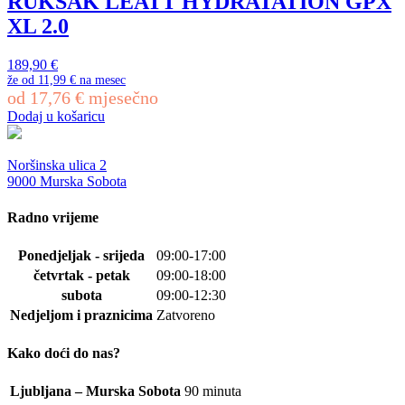
RUKSAK LEATT HYDRATATION GPX
XL 2.0
189,90
€
že od
11,99 €
na mesec
od
17,76
€
mjesečno
Dodaj u košaricu
Noršinska ulica 2
9000 Murska Sobota
Radno vrijeme
Ponedjeljak - srijeda
09:00-17:00
četvrtak - petak
09:00-18:00
subota
09:00-12:30
Nedjeljom i praznicima
Zatvoreno
Kako doći do nas?
Ljubljana – Murska Sobota
90 minuta