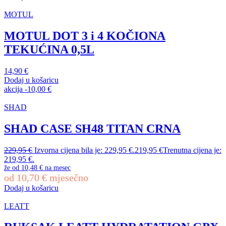
MOTUL
MOTUL DOT 3 i 4 KOČIONA
TEKUĆINA 0,5L
14,90
€
Dodaj u košaricu
akcija
-
10,00
€
SHAD
SHAD CASE SH48 TITAN CRNA
229,95
€
Izvorna cijena bila je: 229,95 €.
219,95
€
Trenutna cijena je:
219,95 €.
že od
10,48 €
na mesec
od
10,70
€
mjesečno
Dodaj u košaricu
LEATT