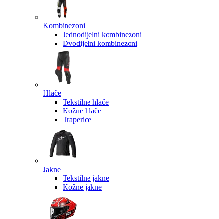
Kombinezoni
Jednodijelni kombinezoni
Dvodijelni kombinezoni
Hlače
Tekstilne hlače
Kožne hlače
Traperice
Jakne
Tekstilne jakne
Kožne jakne