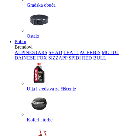
Gradska obuća
Ostalo
Pribor
Brendovi
ALPINESTARS
SHAD
LEATT
ACERBIS
MOTUL
DAINESE
FOX
SIZZAPP
SPIDI
RED BULL
Ulja i sredstva za čišćenje
Koferi i torbe