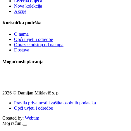
Ležerna odjeća
Nova kolekcija
Akcije
Korisnička podrška
O nama
Opći uvjeti i odredbe
Obrazec odstop od nakupa
Dostava
Mogućnosti plaćanja
2026 © Damijan Miklavič s. p.
Pravila privatnosti i zaštita osobnih podataka
Opći uvjeti i odredbe
Created by:
Webtim
Moj račun