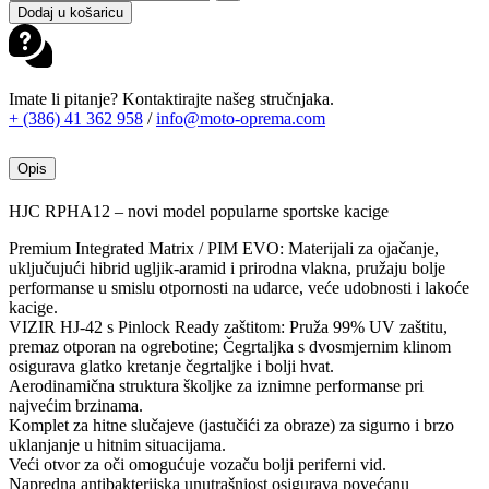
Dodaj u košaricu
Imate li pitanje? Kontaktirajte našeg stručnjaka.
+ (386) 41 362 958
/
info@moto-oprema.com
Opis
HJC RPHA12 – novi model popularne sportske kacige
Premium Integrated Matrix / PIM EVO: Materijali za ojačanje,
uključujući hibrid ugljik-aramid i prirodna vlakna, pružaju bolje
performanse u smislu otpornosti na udarce, veće udobnosti i lakoće
kacige.
VIZIR HJ-42 s Pinlock Ready zaštitom: Pruža 99% UV zaštitu,
premaz otporan na ogrebotine; Čegrtaljka s dvosmjernim klinom
osigurava glatko kretanje čegrtaljke i bolji hvat.
Aerodinamična struktura školjke za iznimne performanse pri
najvećim brzinama.
Komplet za hitne slučajeve (jastučići za obraze) za sigurno i brzo
uklanjanje u hitnim situacijama.
Veći otvor za oči omogućuje vozaču bolji periferni vid.
Napredna antibakterijska unutrašnjost osigurava povećanu