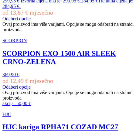
299,95
€
Izvorna cijena bila je: 299,95 €.
284,95
€
Trenutna cijena je:
284,95 €.
od
13,87
€
mjesečno
Odaberi opcije
Ovaj proizvod ima više varijanti. Opcije se mogu odabrati na stranici
proizvoda
SCORPION
SCORPION EXO-1500 AIR SLEEK
CRNO-ZELENA
369,90
€
od
12,49
€
mjesečno
Odaberi opcije
Ovaj proizvod ima više varijanti. Opcije se mogu odabrati na stranici
proizvoda
akcija
-
50,00
€
HJC
HJC kaciga RPHA71 COZAD MC27