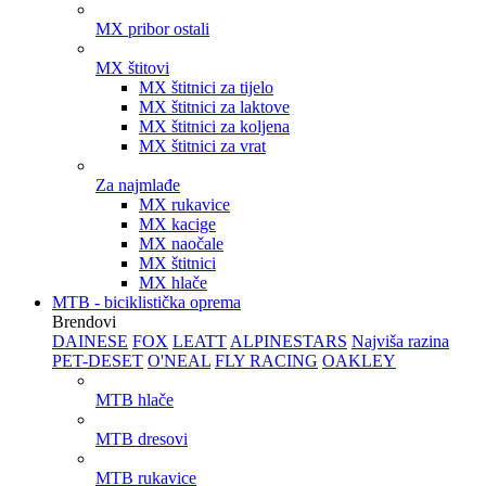
MX pribor ostali
MX štitovi
MX štitnici za tijelo
MX štitnici za laktove
MX štitnici za koljena
MX štitnici za vrat
Za najmlađe
MX rukavice
MX kacige
MX naočale
MX štitnici
MX hlače
MTB - biciklistička oprema
Brendovi
DAINESE
FOX
LEATT
ALPINESTARS
Najviša razina
PET-DESET
O'NEAL
FLY RACING
OAKLEY
MTB hlače
MTB dresovi
MTB rukavice