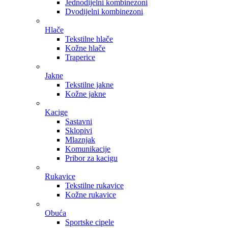
Jednodijelni kombinezoni
Dvodijelni kombinezoni
Hlače
Tekstilne hlače
Kožne hlače
Traperice
Jakne
Tekstilne jakne
Kožne jakne
Kacige
Sastavni
Sklopivi
Mlaznjak
Komunikacije
Pribor za kacigu
Rukavice
Tekstilne rukavice
Kožne rukavice
Obuća
Sportske cipele