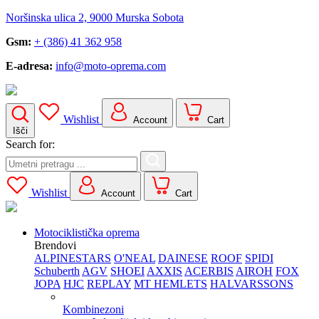
Noršinska ulica 2, 9000 Murska Sobota
Gsm:
+ (386) 41 362 958
E-adresa:
info@moto-oprema.com
Wishlist
Account
Cart
Išči
Search for:
Wishlist
Account
Cart
Motociklistička oprema
Brendovi
ALPINESTARS
O'NEAL
DAINESE
ROOF
SPIDI
Schuberth
AGV
SHOEI
AXXIS
ACERBIS
AIROH
FOX
JOPA
HJC
REPLAY
MT HEMLETS
HALVARSSONS
Kombinezoni