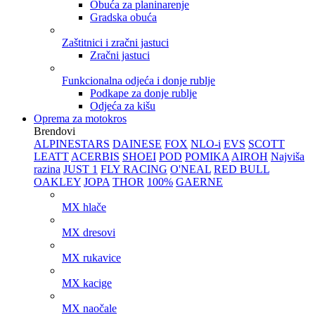
Obuća za planinarenje
Gradska obuća
Zaštitnici i zračni jastuci
Zračni jastuci
Funkcionalna odjeća i donje rublje
Podkape za donje rublje
Odjeća za kišu
Oprema za motokros
Brendovi
ALPINESTARS
DAINESE
FOX
NLO-i
EVS
SCOTT
LEATT
ACERBIS
SHOEI
POD
POMIKA
AIROH
Najviša
razina
JUST 1
FLY RACING
O'NEAL
RED BULL
OAKLEY
JOPA
THOR
100%
GAERNE
MX hlače
MX dresovi
MX rukavice
MX kacige
MX naočale