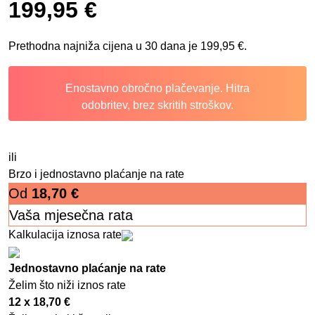
199,95
€
Prethodna najniža cijena u 30 dana je
199,95
€
.
Enostavno obročno plačevanje. Hitra
odobritev, brez skritih stroškov.
ili
Brzo i jednostavno plaćanje na rate
Od
18,70
€
Vaša mjesečna rata
Kalkulacija iznosa rate
Jednostavno plaćanje na rate
Želim što niži iznos rate
12 x
18,70
€