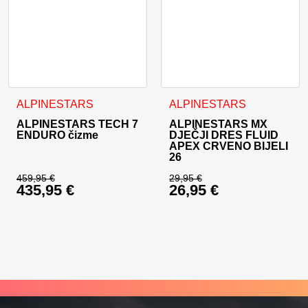
Ovaj proizvod ima više varijanti. Opcije se mogu odabrati na
Ovaj proizvod ima više varija
ALPINESTARS
ALPINESTARS
ALPINESTARS TECH 7
ALPINESTARS MX
ENDURO čizme
DJEČJI DRES FLUID
APEX CRVENO BIJELI
26
459,95
€
29,95
€
435,95
€
26,95
€
Izvorna cijena bila je: 459,95 €.
Izvorna cijena bila j
Trenutna cijena je: 435,95 €.
Trenutna cijena je: 