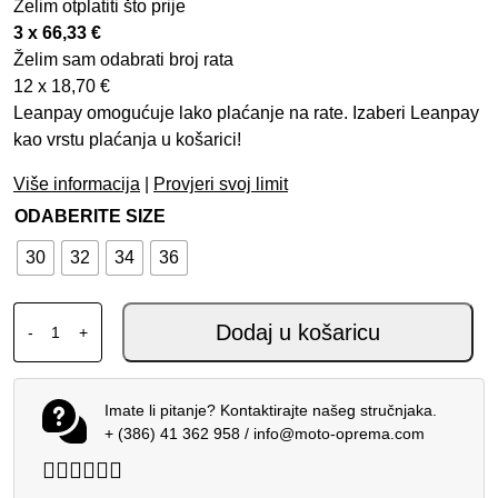
Želim otplatiti što prije
3 x
66,33
€
Želim sam odabrati broj rata
12 x
18,70
€
Leanpay omogućuje lako plaćanje na rate. Izaberi Leanpay
kao vrstu plaćanja u košarici!
Više informacija
|
Provjeri svoj limit
ODABERITE SIZE
30
32
34
36
FOX MX HLAČE 360 DIVIDER ČELIČNO SIVE količina
Dodaj u košaricu
-
+
Imate li pitanje? Kontaktirajte našeg stručnjaka.
+ (386) 41 362 958
/
info@moto-oprema.com