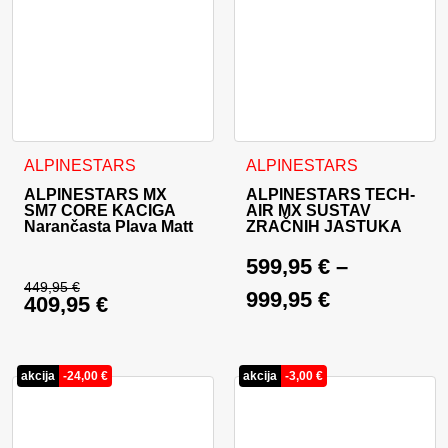
Ovaj proizvod ima više varijanti. Opcije se mogu odabrati na
Ovaj proizvod ima više varija
ALPINESTARS
ALPINESTARS
ALPINESTARS MX
ALPINESTARS TECH-
SM7 CORE KACIGA
AIR MX SUSTAV
Narančasta Plava Matt
ZRAČNIH JASTUKA
599,95
€
–
449,95
€
999,95
€
409,95
€
Izvorna cijena bila je: 449,95 €.
Trenutna cijena je: 409,95 €.
akcija
-
24,00
€
akcija
-
3,00
€