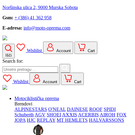
Noršinska ulica 2, 9000 Murska Sobota
Gsm:
+ (386) 41 362 958
E-adresa:
info@moto-oprema.com
Wishlist
Account
Cart
Išči
Search for:
Wishlist
Account
Cart
Motociklistička oprema
Brendovi
ALPINESTARS
O'NEAL
DAINESE
ROOF
SPIDI
Schuberth
AGV
SHOEI
AXXIS
ACERBIS
AIROH
FOX
JOPA
HJC
REPLAY
MT HEMLETS
HALVARSSONS