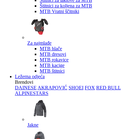
Štitnici za laktove za MTB
Štitnici za koljena za MTB
MTB Vratni ščitniki
Za najmlađe
MTB hlače
MTB dresovi
MTB rokavice
MTB kacige
MTB štitnici
Ležerna odjeća
Brendovi
DAINESE
AKRAPOVIĆ
SHOEI
FOX
RED BULL
ALPINESTARS
Jakne