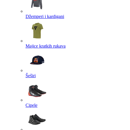
Džemperi i kardigani
Majice kratkih rukava
Šeširi
Cipele