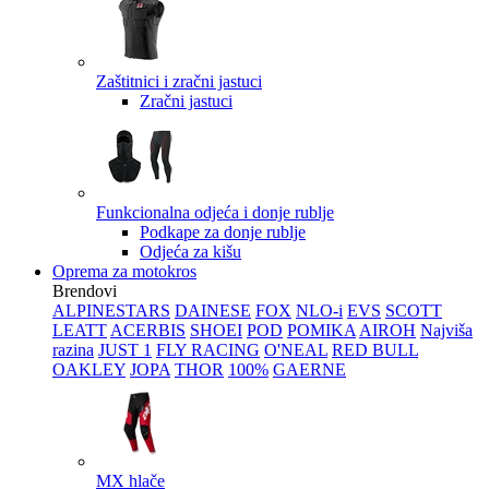
Zaštitnici i zračni jastuci
Zračni jastuci
Funkcionalna odjeća i donje rublje
Podkape za donje rublje
Odjeća za kišu
Oprema za motokros
Brendovi
ALPINESTARS
DAINESE
FOX
NLO-i
EVS
SCOTT
LEATT
ACERBIS
SHOEI
POD
POMIKA
AIROH
Najviša
razina
JUST 1
FLY RACING
O'NEAL
RED BULL
OAKLEY
JOPA
THOR
100%
GAERNE
MX hlače