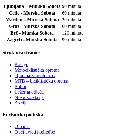
Ljubljana – Murska Sobota
90 minuta
Celje - Murska Sobota
60 minuta
Maribor - Murska Sobota
20 minuta
Graz - Murska Sobota
60 minuta
Beč - Murska Sobota
120 minuta
Zagreb - Murska Sobota
90 minuta
Struktura stranice
Kacige
Motociklistička oprema
Oprema za motokros
MTB – biciklistička oprema
Pribor
Ležerna odjeća
Nova kolekcija
Akcije
Korisnička podrška
O nama
Opći uvjeti i odredbe