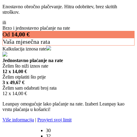
Enostavno obročno plačevanje. Hitra odobritev, brez skritih
stroškov.
ili
Brzo i jednostavno plaćanje na rate
Od
14,00
€
Vaša mjesečna rata
Kalkulacija iznosa rate
Jednostavno plaćanje na rate
Želim što niži iznos rate
12 x
14,00
€
Želim otplatiti što prije
3 x
49,67
€
Želim sam odabrati broj rata
12 x
14,00
€
Leanpay omogućuje lako plaćanje na rate. Izaberi Leanpay kao
vrstu plaćanja u košarici!
Više informacija
|
Provjeri svoj limit
30
32