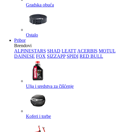
Gradska obuća
Ostalo
Pribor
Brendovi
ALPINESTARS
SHAD
LEATT
ACERBIS
MOTUL
DAINESE
FOX
SIZZAPP
SPIDI
RED BULL
Ulja i sredstva za čišćenje
Koferi i torbe