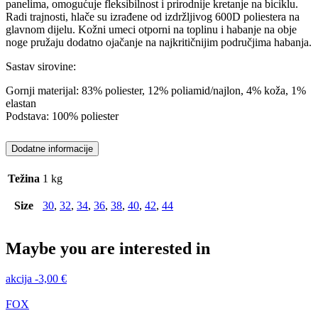
panelima, omogućuje fleksibilnost i prirodnije kretanje na biciklu.
Radi trajnosti, hlače su izrađene od izdržljivog 600D poliestera na
glavnom dijelu. Kožni umeci otporni na toplinu i habanje na obje
noge pružaju dodatno ojačanje na najkritičnijim područjima habanja.
Sastav sirovine:
Gornji materijal: 83% poliester, 12% poliamid/najlon, 4% koža, 1%
elastan
Podstava: 100% poliester
Dodatne informacije
Težina
1 kg
Size
30
,
32
,
34
,
36
,
38
,
40
,
42
,
44
Maybe you are interested in
akcija
-
3,00
€
FOX