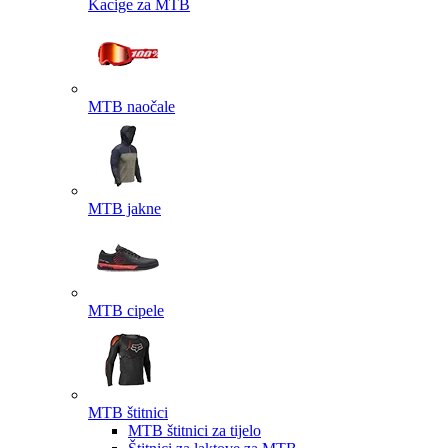
Kacige za MTB
MTB naočale
MTB jakne
MTB cipele
MTB štitnici
MTB štitnici za tijelo