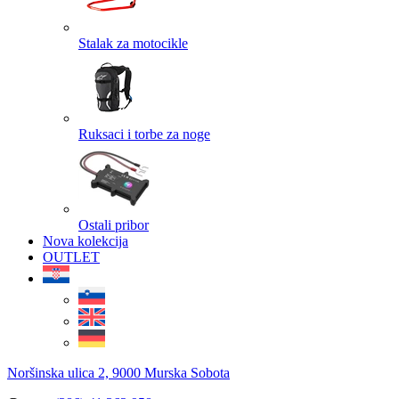
Stalak za motocikle
Ruksaci i torbe za noge
Ostali pribor
Nova kolekcija
OUTLET
Noršinska ulica 2, 9000 Murska Sobota