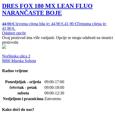
DRES FOX 180 MX LEAN FLUO
NARANČASTE BOJE
44,90
€
Izvorna cijena bila je: 44,90 €.
41,90
€
Trenutna cijena je:
41,90 €.
Odaberi opcije
Ovaj proizvod ima više varijanti. Opcije se mogu odabrati na stranici
proizvoda
Noršinska ulica 2
9000 Murska Sobota
Radno vrijeme
Ponedjeljak - srijeda
09:00-17:00
četvrtak - petak
09:00-18:00
subota
09:00-12:30
Nedjeljom i praznicima
Zatvoreno
Kako doći do nas?