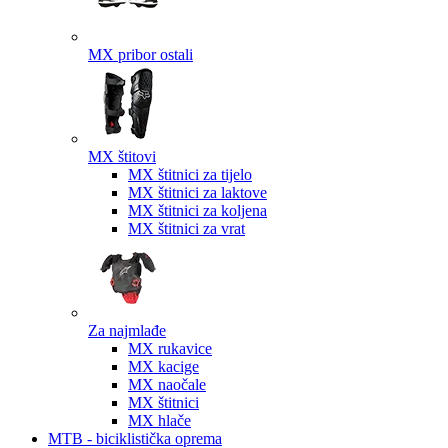
MX pribor ostali
MX štitovi
MX štitnici za tijelo
MX štitnici za laktove
MX štitnici za koljena
MX štitnici za vrat
Za najmlađe
MX rukavice
MX kacige
MX naočale
MX štitnici
MX hlače
MTB - biciklistička oprema