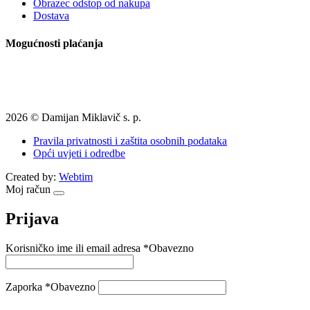
Obrazec odstop od nakupa
Dostava
Mogućnosti plaćanja
2026 © Damijan Miklavič s. p.
Pravila privatnosti i zaštita osobnih podataka
Opći uvjeti i odredbe
Created by:
Webtim
Moj račun
Prijava
Korisničko ime ili email adresa
*
Obavezno
Zaporka
*
Obavezno