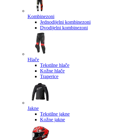
Kombinezoni
Jednodijelni kombinezoni
Dvodijelni kombinezoni
Hlače
Tekstilne hlače
Kožne hlače
Traperice
Jakne
Tekstilne jakne
Kožne jakne