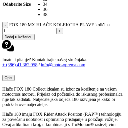
Odaberite Size
34
36
38
FOX 180 MX HLAČE KOLEKCIJA PLAVE količina
-
+
Dodaj u košaricu
Imate li pitanje? Kontaktirajte našeg stručnjaka.
+ (386) 41 362 958
/
info@moto-oprema.com
Opis
Hlače FOX 180 Collect idealan su izbor za korištenje na vašem
motocross motoru. Prijelaz od početnika do iskusnog profesionalca
nije lak zadatak. Natjecateljska odjeća 180 razvijena je kako bi
podržala ove natjecatelje.
Hlače 180 imaju FOX Rider Attack Position (RAP™) tehnologiju
za povećanu udobnost i optimalno pristajanje u položaju vožnje.
Ovaj artikulirani kroj, u kombinaciji s TruMotion® rastezljivim