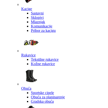
Kacige
Sastavni
Sklopivi
Mlaznjak
Komunikacije
Pribor za kacigu
Rukavice
Tekstilne rukavice
Kožne rukavice
Obuća
Sportske cipele
Obuća za planinarenje
Gradska obuća