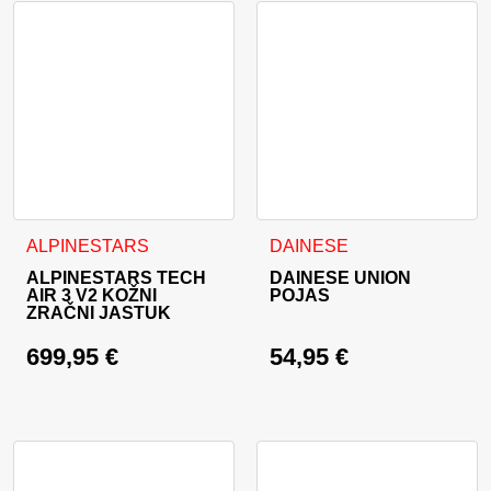
Ovaj proizvod ima više varijanti. Opcije se mogu odabrati na
ALPINESTARS
DAINESE
ALPINESTARS TECH
DAINESE UNION
AIR 3 V2 KOŽNI
POJAS
ZRAČNI JASTUK
699,95
€
54,95
€