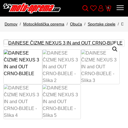
Wishlist
Cart
Išči
Account
Domov
Motociklistička oprema
Obuća
Sportske cipele
DAI