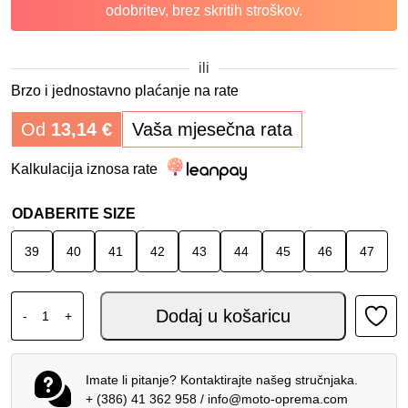
odobritev, brez skritih stroškov.
ili
Brzo i jednostavno plaćanje na rate
Od
13,14
€
Vaša mjesečna rata
Kalkulacija iznosa rate
ODABERITE SIZE
39
40
41
42
43
44
45
46
47
DAINESE ČIZME NEXUS 3 IN and OUT CRNO-BIJELE količ
Dodaj u košaricu
-
+
Imate li pitanje? Kontaktirajte našeg stručnjaka.
+ (386) 41 362 958
/
info@moto-oprema.com