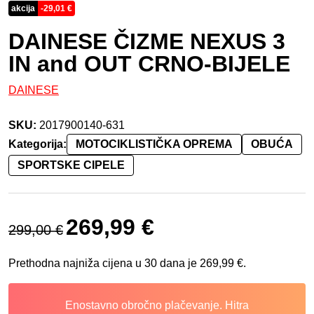
akcija
-
29,01
€
DAINESE ČIZME NEXUS 3
IN and OUT CRNO-BIJELE
DAINESE
SKU:
2017900140-631
Kategorija:
MOTOCIKLISTIČKA OPREMA
OBUĆA
SPORTSKE CIPELE
Izvorna cijena bila je: 299,00 €.
Trenutna cijena je: 269,99 €.
269,99
€
299,00
€
Prethodna najniža cijena u 30 dana je
269,99
€
.
Enostavno obročno plačevanje. Hitra