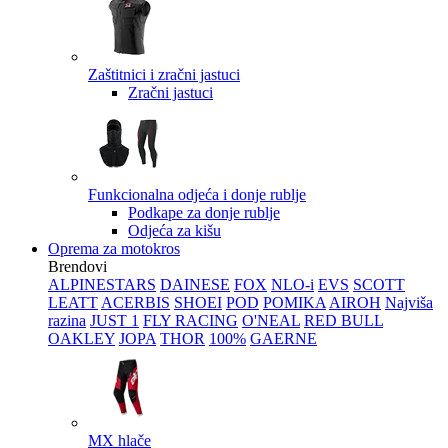
Zaštitnici i zračni jastuci
Zračni jastuci
Funkcionalna odjeća i donje rublje
Podkape za donje rublje
Odjeća za kišu
Oprema za motokros
Brendovi
ALPINESTARS
DAINESE
FOX
NLO-i
EVS
SCOTT
LEATT
ACERBIS
SHOEI
POD
POMIKA
AIROH
Najviša
razina
JUST 1
FLY RACING
O'NEAL
RED BULL
OAKLEY
JOPA
THOR
100%
GAERNE
MX hlače