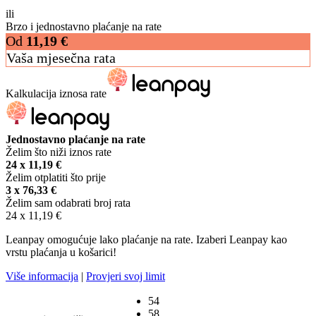
ili
Brzo i jednostavno plaćanje na rate
Od
11,19
€
Vaša mjesečna rata
Kalkulacija iznosa rate
Jednostavno plaćanje na rate
Želim što niži iznos rate
24 x
11,19
€
Želim otplatiti što prije
3 x
76,33
€
Želim sam odabrati broj rata
24 x
11,19
€
Leanpay omogućuje lako plaćanje na rate. Izaberi Leanpay kao
vrstu plaćanja u košarici!
Više informacija
|
Provjeri svoj limit
54
58