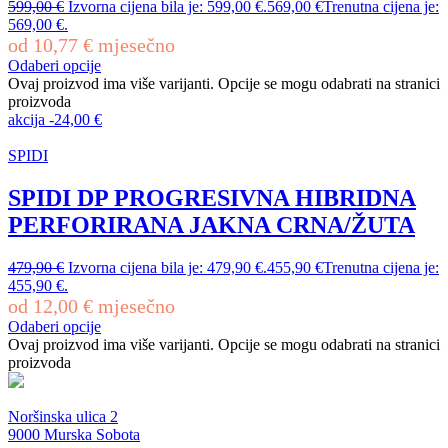
599,00
€
Izvorna cijena bila je: 599,00 €.
569,00
€
Trenutna cijena je:
569,00 €.
od
10,77
€
mjesečno
Odaberi opcije
Ovaj proizvod ima više varijanti. Opcije se mogu odabrati na stranici
proizvoda
akcija
-
24,00
€
SPIDI
SPIDI DP PROGRESIVNA HIBRIDNA
PERFORIRANA JAKNA CRNA/ŽUTA
479,90
€
Izvorna cijena bila je: 479,90 €.
455,90
€
Trenutna cijena je:
455,90 €.
od
12,00
€
mjesečno
Odaberi opcije
Ovaj proizvod ima više varijanti. Opcije se mogu odabrati na stranici
proizvoda
Noršinska ulica 2
9000 Murska Sobota