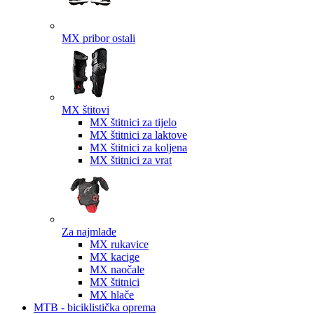
MX pribor ostali
MX štitovi
MX štitnici za tijelo
MX štitnici za laktove
MX štitnici za koljena
MX štitnici za vrat
Za najmlađe
MX rukavice
MX kacige
MX naočale
MX štitnici
MX hlače
MTB - biciklistička oprema