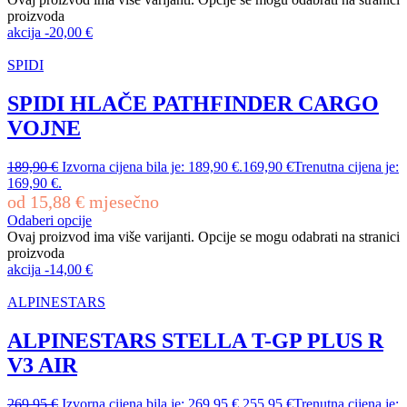
proizvoda
akcija
-
20,00
€
SPIDI
SPIDI HLAČE PATHFINDER CARGO
VOJNE
189,90
€
Izvorna cijena bila je: 189,90 €.
169,90
€
Trenutna cijena je:
169,90 €.
od
15,88
€
mjesečno
Odaberi opcije
Ovaj proizvod ima više varijanti. Opcije se mogu odabrati na stranici
proizvoda
akcija
-
14,00
€
ALPINESTARS
ALPINESTARS STELLA T-GP PLUS R
V3 AIR
269,95
€
Izvorna cijena bila je: 269,95 €.
255,95
€
Trenutna cijena je: