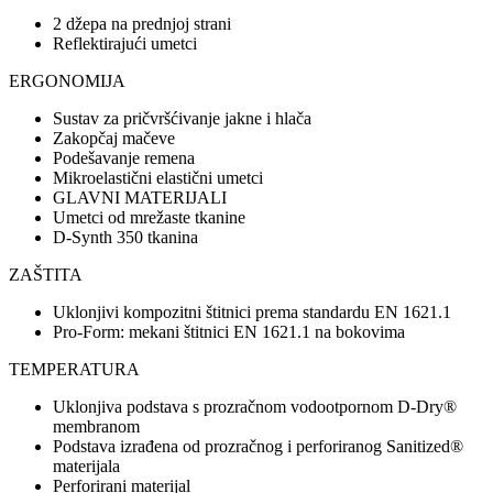
2 džepa na prednjoj strani
Reflektirajući umetci
ERGONOMIJA
Sustav za pričvršćivanje jakne i hlača
Zakopčaj mačeve
Podešavanje remena
Mikroelastični elastični umetci
GLAVNI MATERIJALI
Umetci od mrežaste tkanine
D-Synth 350 tkanina
ZAŠTITA
Uklonjivi kompozitni štitnici prema standardu EN 1621.1
Pro-Form: mekani štitnici EN 1621.1 na bokovima
TEMPERATURA
Uklonjiva podstava s prozračnom vodootpornom D-Dry®
membranom
Podstava izrađena od prozračnog i perforiranog Sanitized®
materijala
Perforirani materijal