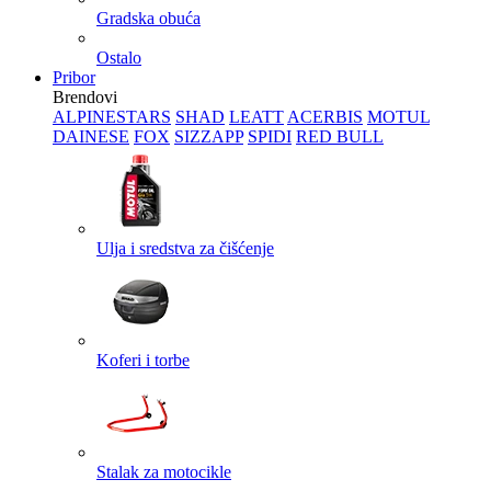
Gradska obuća
Ostalo
Pribor
Brendovi
ALPINESTARS
SHAD
LEATT
ACERBIS
MOTUL
DAINESE
FOX
SIZZAPP
SPIDI
RED BULL
Ulja i sredstva za čišćenje
Koferi i torbe
Stalak za motocikle