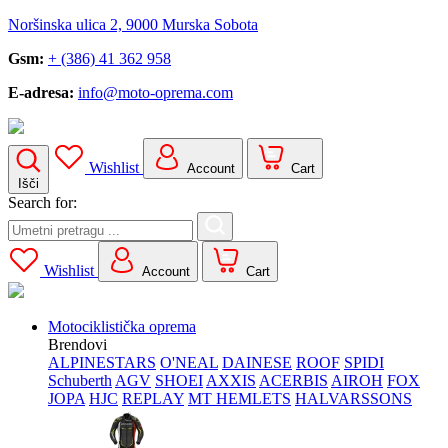
Noršinska ulica 2, 9000 Murska Sobota
Gsm:
+ (386) 41 362 958
E-adresa:
info@moto-oprema.com
Wishlist
Account
Cart
Išči
Search for:
Wishlist
Account
Cart
Motociklistička oprema
Brendovi
ALPINESTARS
O'NEAL
DAINESE
ROOF
SPIDI
Schuberth
AGV
SHOEI
AXXIS
ACERBIS
AIROH
FOX
JOPA
HJC
REPLAY
MT HEMLETS
HALVARSSONS