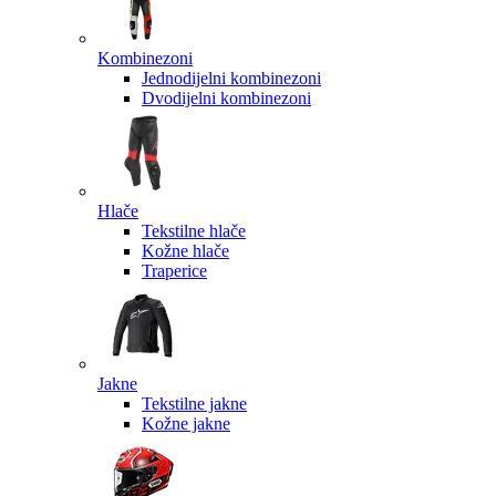
Kombinezoni
Jednodijelni kombinezoni
Dvodijelni kombinezoni
Hlače
Tekstilne hlače
Kožne hlače
Traperice
Jakne
Tekstilne jakne
Kožne jakne