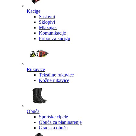
Kacige
Sastavni
Sklopivi
Mlaznjak
Komunikacije
Pribor za kacigu
Rukavice
Tekstilne rukavice
Kožne rukavice
Obuća
Sportske cipele
Obuća za planinarenje
Gradska obuća