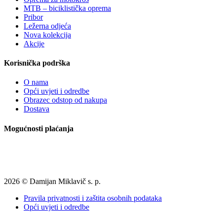
MTB – biciklistička oprema
Pribor
Ležerna odjeća
Nova kolekcija
Akcije
Korisnička podrška
O nama
Opći uvjeti i odredbe
Obrazec odstop od nakupa
Dostava
Mogućnosti plaćanja
2026 © Damijan Miklavič s. p.
Pravila privatnosti i zaštita osobnih podataka
Opći uvjeti i odredbe