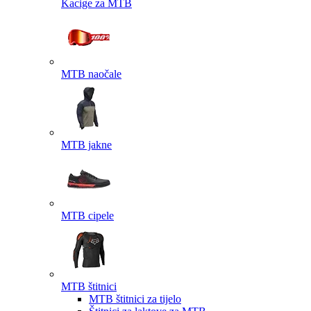
Kacige za MTB
MTB naočale
MTB jakne
MTB cipele
MTB štitnici
MTB štitnici za tijelo