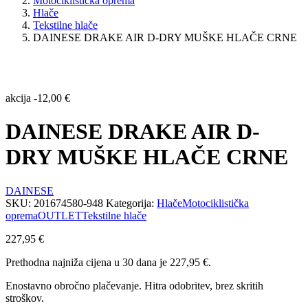
Motociklistička oprema
Hlače
Tekstilne hlače
DAINESE DRAKE AIR D-DRY MUŠKE HLAČE CRNE
akcija
-
12,00
€
DAINESE DRAKE AIR D-
DRY MUŠKE HLAČE CRNE
DAINESE
SKU:
201674580-948
Kategorija:
Hlače
Motociklistička
oprema
OUTLET
Tekstilne hlače
227,95
€
Prethodna najniža cijena u 30 dana je
227,95
€
.
Enostavno obročno plačevanje. Hitra odobritev, brez skritih
stroškov.