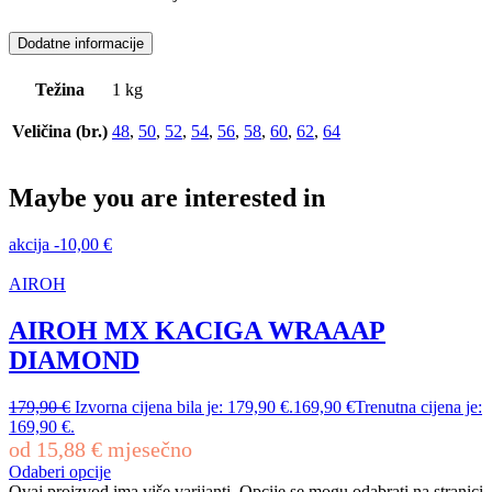
Dodatne informacije
Težina
1 kg
Veličina (br.)
48
,
50
,
52
,
54
,
56
,
58
,
60
,
62
,
64
Maybe you are interested in
akcija
-
10,00
€
AIROH
AIROH MX KACIGA WRAAAP
DIAMOND
179,90
€
Izvorna cijena bila je: 179,90 €.
169,90
€
Trenutna cijena je:
169,90 €.
od
15,88
€
mjesečno
Odaberi opcije
Ovaj proizvod ima više varijanti. Opcije se mogu odabrati na stranici