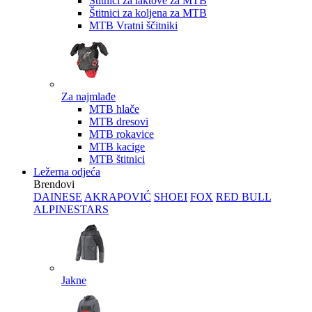
Štitnici za laktove za MTB
Štitnici za koljena za MTB
MTB Vratni ščitniki
Za najmlađe
MTB hlače
MTB dresovi
MTB rokavice
MTB kacige
MTB štitnici
Ležerna odjeća
Brendovi
DAINESE
AKRAPOVIĆ
SHOEI
FOX
RED BULL
ALPINESTARS
Jakne