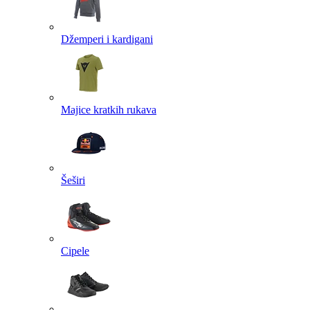
Džemperi i kardigani
Majice kratkih rukava
Šeširi
Cipele