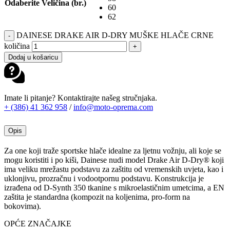
Odaberite Veličina (br.)
60
62
DAINESE DRAKE AIR D-DRY MUŠKE HLAČE CRNE
-
količina
+
Dodaj u košaricu
Imate li pitanje? Kontaktirajte našeg stručnjaka.
+ (386) 41 362 958
/
info@moto-oprema.com
Opis
Za one koji traže sportske hlače idealne za ljetnu vožnju, ali koje se
mogu koristiti i po kiši, Dainese nudi model Drake Air D-Dry® koji
ima veliku mrežastu podstavu za zaštitu od vremenskih uvjeta, kao i
uklonjivu, prozračnu i vodootpornu podstavu. Konstrukcija je
izrađena od D-Synth 350 tkanine s mikroelastičnim umetcima, a EN
zaštita je standardna (kompozit na koljenima, pro-form na
bokovima).
OPĆE ZNAČAJKE