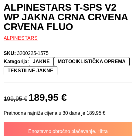
ALPINESTARS T-SPS V2
WP JAKNA CRNA CRVENA
CRVENA FLUO
ALPINESTARS
SKU:
3200225-1575
Kategorija:
JAKNE
MOTOCIKLISTIČKA OPREMA
TEKSTILNE JAKNE
Izvorna cijena bila je: 199,95 €.
Trenutna cijena je: 189,95 €.
189,95
€
199,95
€
Prethodna najniža cijena u 30 dana je
189,95
€
.
Enostavno obročno plačevanje. Hitra