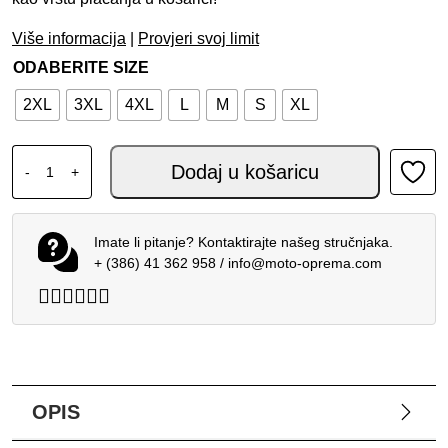
Više informacija
|
Provjeri svoj limit
ODABERITE SIZE
2XL
3XL
4XL
L
M
S
XL
ALPINESTARS T-SPS V2 WP JAKNA CRNA CRVENA CRVEN
Dodaj u košaricu
-
+
Imate li pitanje? Kontaktirajte našeg stručnjaka.
+ (386) 41 362 958
/
info@moto-oprema.com
OPIS