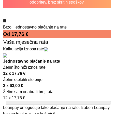
odobritev, brez skritih stroškov.
ili
Brzo i jednostavno plaćanje na rate
Od
17,76
€
Vaša mjesečna rata
Kalkulacija iznosa rate
Jednostavno plaćanje na rate
Želim što niži iznos rate
12 x
17,76
€
Želim otplatiti što prije
3 x
63,00
€
Želim sam odabrati broj rata
12 x
17,76
€
Leanpay omogućuje lako plaćanje na rate. Izaberi Leanpay
kao vrstu plaćanja u košarici!