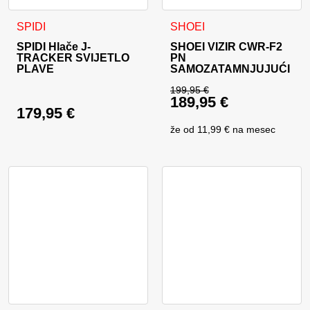
Ovaj proizvod ima više varijanti. Opcije se mogu odabrati na
SPIDI
SHOEI
SPIDI Hlače J-
SHOEI VIZIR CWR-F2
TRACKER SVIJETLO
PN
PLAVE
SAMOZATAMNJUJUĆI
199,95
€
189,95
€
Izvorna cijena bila j
179,95
€
Trenutna cijena je: 
že od
11,99 €
na mesec