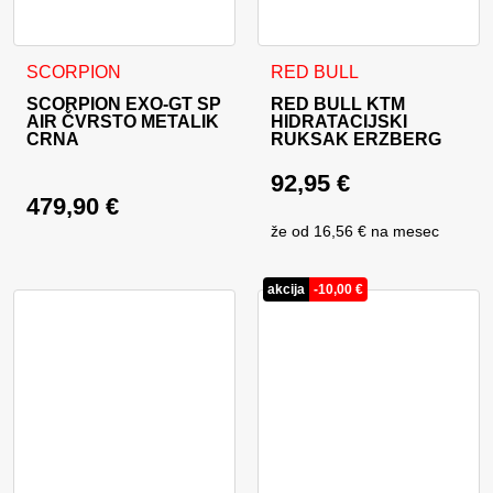
Ovaj proizvod ima više varijanti. Opcije se mogu odabrati na
SCORPION
RED BULL
SCORPION EXO-GT SP
RED BULL KTM
AIR ČVRSTO METALIK
HIDRATACIJSKI
CRNA
RUKSAK ERZBERG
92,95
€
479,90
€
že od
16,56 €
na mesec
akcija
-
10,00
€