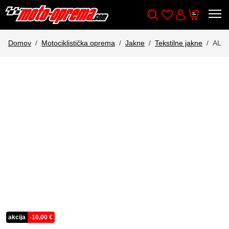
Wishlist
Cart
Išči
Account
Domov
Motociklistička oprema
Jakne
Tekstilne jakne
ALP
akcija
-
10,00
€