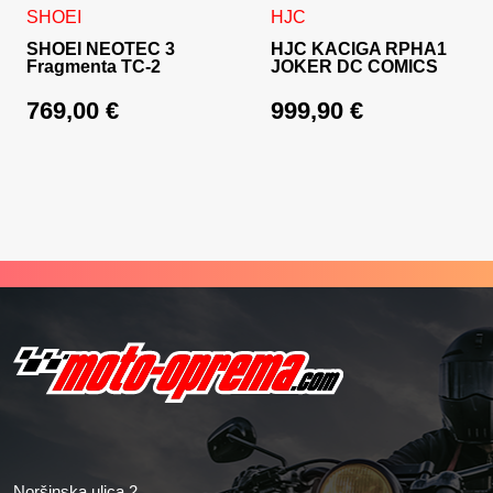
Ovaj proizvod ima više varijanti. Opcije se mogu odabrati na
Ovaj proizvod ima više varija
SHOEI
HJC
SHOEI NEOTEC 3
HJC KACIGA RPHA1
Fragmenta TC-2
JOKER DC COMICS
769,00
€
999,90
€
Noršinska ulica 2