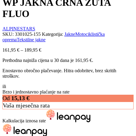
WP JAKNA CRNA ŽUTA
FLUO
ALPINESTARS
SKU:
3301025-155
Kategorija:
Jakne
Motociklistička
oprema
Tekstilne jakne
161,95
€
–
189,95
€
Prethodna najniža cijena u 30 dana je
161,95
€
.
Enostavno obročno plačevanje. Hitra odobritev, brez skritih
stroškov.
ili
Brzo i jednostavno plaćanje na rate
Od
15,13
€
Vaša mjesečna rata
Kalkulacija iznosa rate