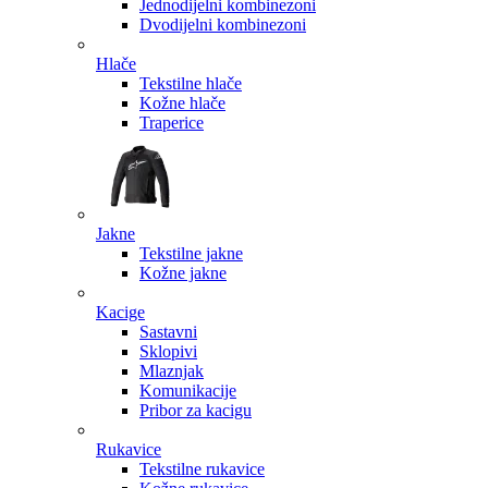
Jednodijelni kombinezoni
Dvodijelni kombinezoni
Hlače
Tekstilne hlače
Kožne hlače
Traperice
Jakne
Tekstilne jakne
Kožne jakne
Kacige
Sastavni
Sklopivi
Mlaznjak
Komunikacije
Pribor za kacigu
Rukavice
Tekstilne rukavice