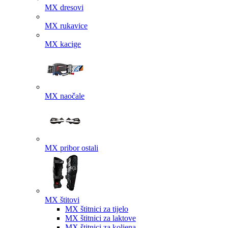
MX dresovi
MX rukavice
MX kacige
MX naočale
MX pribor ostali
MX štitovi
MX štitnici za tijelo
MX štitnici za laktove
MX štitnici za koljena