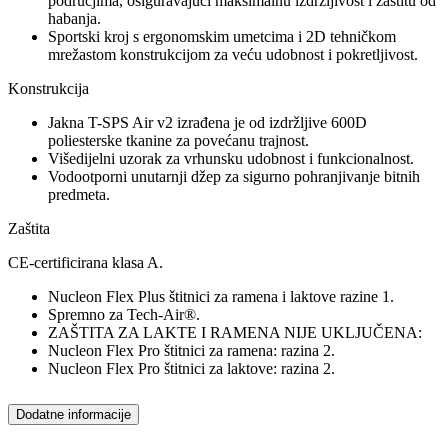
područjima, osiguravajući maksimalnu izdržljivost i zaštitu od
habanja.
Sportski kroj s ergonomskim umetcima i 2D tehničkom
mrežastom konstrukcijom za veću udobnost i pokretljivost.
Konstrukcija
Jakna T-SPS Air v2 izrađena je od izdržljive 600D
poliesterske tkanine za povećanu trajnost.
Višedijelni uzorak za vrhunsku udobnost i funkcionalnost.
Vodootporni unutarnji džep za sigurno pohranjivanje bitnih
predmeta.
Zaštita
CE-certificirana klasa A.
Nucleon Flex Plus štitnici za ramena i laktove razine 1.
Spremno za Tech-Air®.
ZAŠTITA ZA LAKTE I RAMENA NIJE UKLJUČENA:
Nucleon Flex Pro štitnici za ramena: razina 2.
Nucleon Flex Pro štitnici za laktove: razina 2.
Dodatne informacije