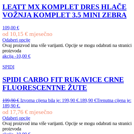
LEATT MX KOMPLET DRES HLAČE
VOŽNJA KOMPLET 3.5 MINI ZEBRA
109,00
€
od
10,15
€
mjesečno
Odaberi opcije
Ovaj proizvod ima više varijanti. Opcije se mogu odabrati na stranici
proizvoda
akcija
-
10,00
€
SPIDI
SPIDI CARBO FIT RUKAVICE CRNE
FLUORESCENTNE ŽUTE
199,90
€
Izvorna cijena bila je: 199,90 €.
189,90
€
Trenutna cijena je:
189,90 €.
od
17,76
€
mjesečno
Odaberi opcije
Ovaj proizvod ima više varijanti. Opcije se mogu odabrati na stranici
proizvoda