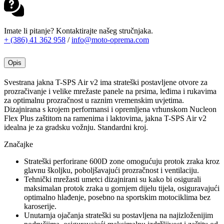
Imate li pitanje? Kontaktirajte našeg stručnjaka.
+ (386) 41 362 958
/
info@moto-oprema.com
Opis
Svestrana jakna T-SPS Air v2 ima strateški postavljene otvore za
prozračivanje i velike mrežaste panele na prsima, leđima i rukavima
za optimalnu prozračnost u raznim vremenskim uvjetima.
Dizajnirana s krojem performansi i opremljena vrhunskom Nucleon
Flex Plus zaštitom na ramenima i laktovima, jakna T-SPS Air v2
idealna je za gradsku vožnju. Standardni kroj.
Značajke
Strateški perforirane 600D zone omogućuju protok zraka kroz
glavnu školjku, poboljšavajući prozračnost i ventilaciju.
Tehnički mrežasti umetci dizajnirani su kako bi osigurali
maksimalan protok zraka u gornjem dijelu tijela, osiguravajući
optimalno hlađenje, posebno na sportskim motociklima bez
karoserije.
Unutarnja ojačanja strateški su postavljena na najizloženijim