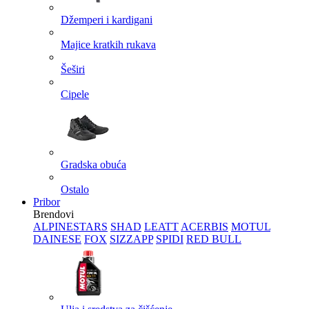
Džemperi i kardigani
Majice kratkih rukava
Šeširi
Cipele
Gradska obuća
Ostalo
Pribor
Brendovi
ALPINESTARS
SHAD
LEATT
ACERBIS
MOTUL
DAINESE
FOX
SIZZAPP
SPIDI
RED BULL