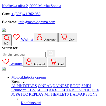
Noršinska ulica 2, 9000 Murska Sobota
Gsm:
+ (386) 41 362 958
E-adresa:
info@moto-oprema.com
Wishlist
Account
Cart
Išči
Search for:
Wishlist
Account
Cart
Motociklistička oprema
Brendovi
ALPINESTARS
O'NEAL
DAINESE
ROOF
SPIDI
Schuberth
AGV
SHOEI
AXXIS
ACERBIS
AIROH
FOX
JOPA
HJC
REPLAY
MT HEMLETS
HALVARSSONS
Kombinezoni