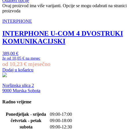
Odaberi opcije
Ovaj proizvod ima više varijanti. Opcije se mogu odabrati na stranici
proizvoda
INTERPHONE
INTERPHONE U-COM 4 DVOSTRUKI
KOMUNIKACIJSKI
389,00
€
že od
10,05 €
na mesec
od
10,23
€
mjesečno
Dodaj u košaricu
Noršinska ulica 2
9000 Murska Sobota
Radno vrijeme
Ponedjeljak - srijeda
09:00-17:00
četvrtak - petak
09:00-18:00
subota
09:00-12:30