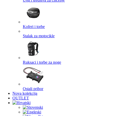
Ulja i sredstva za čišćenje
Koferi i torbe
Stalak za motocikle
Ruksaci i torbe za noge
Ostali pribor
Nova kolekcija
OUTLET