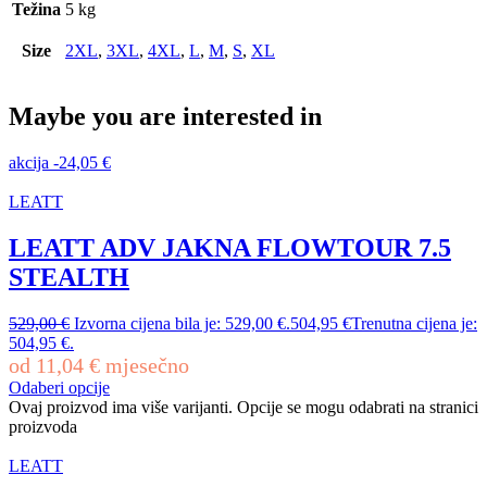
Težina
5 kg
Size
2XL
,
3XL
,
4XL
,
L
,
M
,
S
,
XL
Maybe you are interested in
akcija
-
24,05
€
LEATT
LEATT ADV JAKNA FLOWTOUR 7.5
STEALTH
529,00
€
Izvorna cijena bila je: 529,00 €.
504,95
€
Trenutna cijena je:
504,95 €.
od
11,04
€
mjesečno
Odaberi opcije
Ovaj proizvod ima više varijanti. Opcije se mogu odabrati na stranici
proizvoda
LEATT