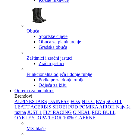
Kožne rukavice
Obuća
Sportske cipele
Obuća za planinarenje
Gradska obuća
Zaštitnici i zračni jastuci
Zračni jastuci
Funkcionalna odjeća i donje rublje
Podkape za donje rublje
Odjeća za kišu
Oprema za motokros
Brendovi
ALPINESTARS
DAINESE
FOX
NLO-i
EVS
SCOTT
LEATT
ACERBIS
SHOEI
POD
POMIKA
AIROH
Najviša
razina
JUST 1
FLY RACING
O'NEAL
RED BULL
OAKLEY
JOPA
THOR
100%
GAERNE
MX hlače