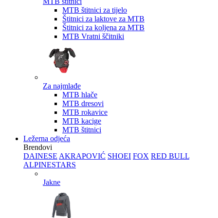
MTB štitnici
MTB štitnici za tijelo
Štitnici za laktove za MTB
Štitnici za koljena za MTB
MTB Vratni ščitniki
Za najmlađe
MTB hlače
MTB dresovi
MTB rokavice
MTB kacige
MTB štitnici
Ležerna odjeća
Brendovi
DAINESE
AKRAPOVIĆ
SHOEI
FOX
RED BULL
ALPINESTARS
Jakne