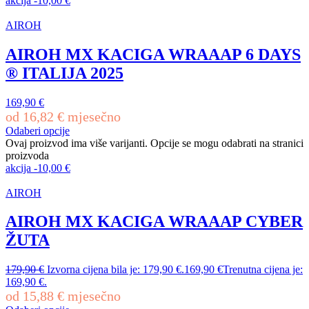
akcija
-
10,00
€
AIROH
AIROH MX KACIGA WRAAAP 6 DAYS
® ITALIJA 2025
169,90
€
od
16,82
€
mjesečno
Odaberi opcije
Ovaj proizvod ima više varijanti. Opcije se mogu odabrati na stranici
proizvoda
akcija
-
10,00
€
AIROH
AIROH MX KACIGA WRAAAP CYBER
ŽUTA
179,90
€
Izvorna cijena bila je: 179,90 €.
169,90
€
Trenutna cijena je:
169,90 €.
od
15,88
€
mjesečno