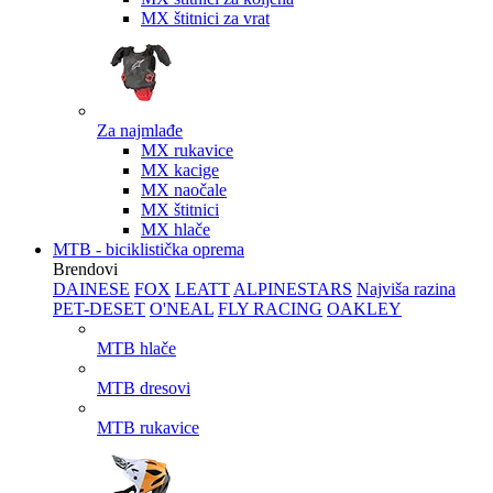
MX štitnici za vrat
Za najmlađe
MX rukavice
MX kacige
MX naočale
MX štitnici
MX hlače
MTB - biciklistička oprema
Brendovi
DAINESE
FOX
LEATT
ALPINESTARS
Najviša razina
PET-DESET
O'NEAL
FLY RACING
OAKLEY
MTB hlače
MTB dresovi
MTB rukavice