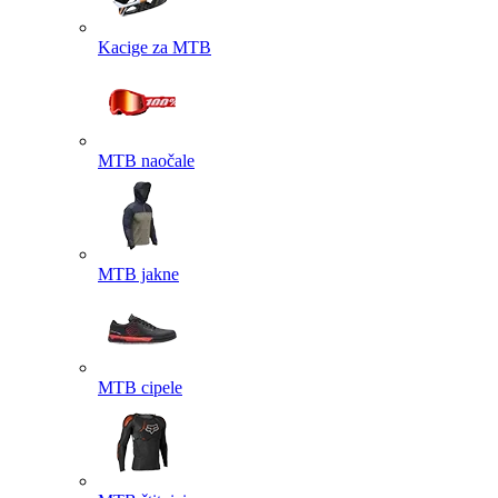
Kacige za MTB
MTB naočale
MTB jakne
MTB cipele