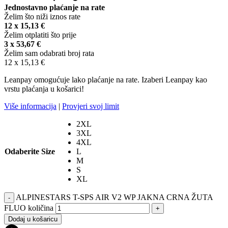
Jednostavno plaćanje na rate
Želim što niži iznos rate
12 x
15,13
€
Želim otplatiti što prije
3 x
53,67
€
Želim sam odabrati broj rata
12 x
15,13
€
Leanpay omogućuje lako plaćanje na rate. Izaberi Leanpay kao
vrstu plaćanja u košarici!
Više informacija
|
Provjeri svoj limit
2XL
3XL
4XL
Odaberite Size
L
M
S
XL
ALPINESTARS T-SPS AIR V2 WP JAKNA CRNA ŽUTA
-
FLUO količina
+
Dodaj u košaricu