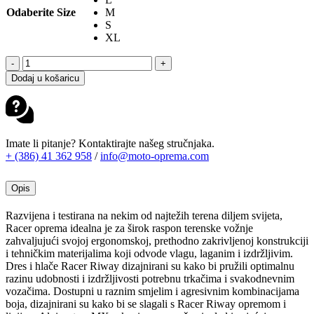
Odaberite Size
M
S
XL
ALPINESTARS
-
+
RACER
Dodaj u košaricu
MX
DRES
RIWAY
BIJELO-
CRNI
Imate li pitanje? Kontaktirajte našeg stručnjaka.
26
+ (386) 41 362 958
/
info@moto-oprema.com
količina
Opis
Razvijena i testirana na nekim od najtežih terena diljem svijeta,
Racer oprema idealna je za širok raspon terenske vožnje
zahvaljujući svojoj ergonomskoj, prethodno zakrivljenoj konstrukciji
i tehničkim materijalima koji odvode vlagu, laganim i izdržljivim.
Dres i hlače Racer Riway dizajnirani su kako bi pružili optimalnu
razinu udobnosti i izdržljivosti potrebnu trkačima i svakodnevnim
vozačima. Dostupni u raznim smjelim i agresivnim kombinacijama
boja, dizajnirani su kako bi se slagali s Racer Riway opremom i