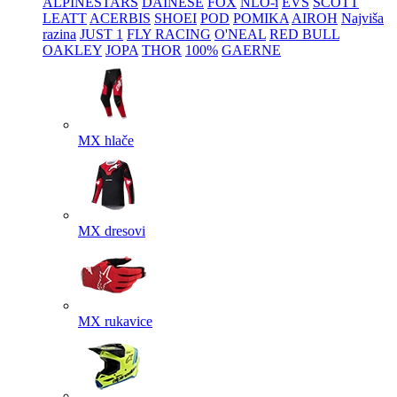
ALPINESTARS
DAINESE
FOX
NLO-i
EVS
SCOTT
LEATT
ACERBIS
SHOEI
POD
POMIKA
AIROH
Najviša
razina
JUST 1
FLY RACING
O'NEAL
RED BULL
OAKLEY
JOPA
THOR
100%
GAERNE
MX hlače
MX dresovi
MX rukavice