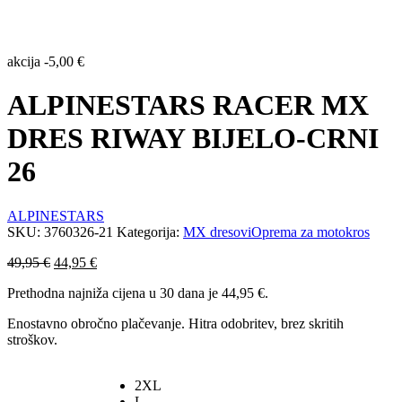
akcija
-
5,00
€
ALPINESTARS RACER MX
DRES RIWAY BIJELO-CRNI
26
ALPINESTARS
SKU:
3760326-21
Kategorija:
MX dresovi
Oprema za motokros
Izvorna
Trenutna
49,95
€
44,95
€
cijena
cijena
Prethodna najniža cijena u 30 dana je
44,95
€
.
bila
je:
je:
44,95 €.
Enostavno obročno plačevanje. Hitra odobritev, brez skritih
49,95 €.
stroškov.
2XL
L