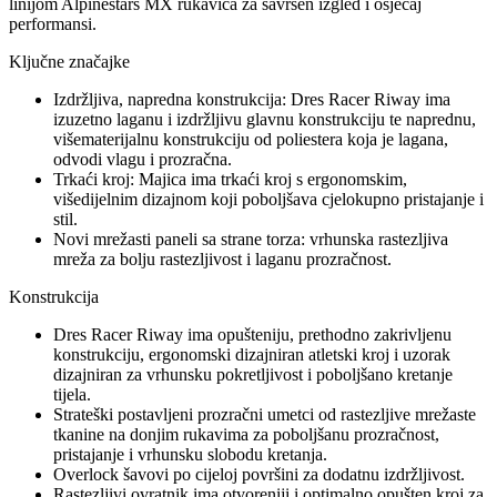
linijom Alpinestars MX rukavica za savršen izgled i osjećaj
performansi.
Ključne značajke
Izdržljiva, napredna konstrukcija: Dres Racer Riway ima
izuzetno laganu i izdržljivu glavnu konstrukciju te naprednu,
višematerijalnu konstrukciju od poliestera koja je lagana,
odvodi vlagu i prozračna.
Trkaći kroj: Majica ima trkaći kroj s ergonomskim,
višedijelnim dizajnom koji poboljšava cjelokupno pristajanje i
stil.
Novi mrežasti paneli sa strane torza: vrhunska rastezljiva
mreža za bolju rastezljivost i laganu prozračnost.
Konstrukcija
Dres Racer Riway ima opušteniju, prethodno zakrivljenu
konstrukciju, ergonomski dizajniran atletski kroj i uzorak
dizajniran za vrhunsku pokretljivost i poboljšano kretanje
tijela.
Strateški postavljeni prozračni umetci od rastezljive mrežaste
tkanine na donjim rukavima za poboljšanu prozračnost,
pristajanje i vrhunsku slobodu kretanja.
Overlock šavovi po cijeloj površini za dodatnu izdržljivost.
Rastezljivi ovratnik ima otvoreniji i optimalno opušten kroj za