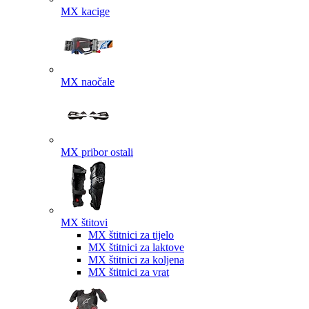
MX kacige
MX naočale
MX pribor ostali
MX štitovi
MX štitnici za tijelo
MX štitnici za laktove
MX štitnici za koljena
MX štitnici za vrat