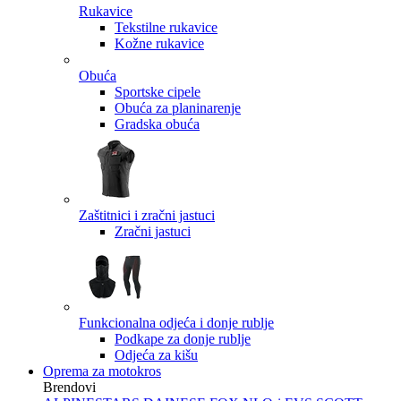
Rukavice
Tekstilne rukavice
Kožne rukavice
Obuća
Sportske cipele
Obuća za planinarenje
Gradska obuća
Zaštitnici i zračni jastuci
Zračni jastuci
Funkcionalna odjeća i donje rublje
Podkape za donje rublje
Odjeća za kišu
Oprema za motokros
Brendovi