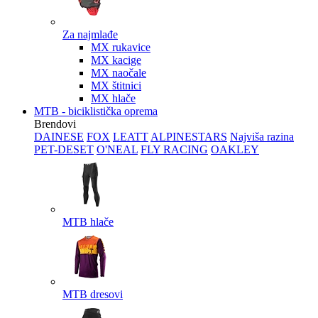
Za najmlađe
MX rukavice
MX kacige
MX naočale
MX štitnici
MX hlače
MTB - biciklistička oprema
Brendovi
DAINESE
FOX
LEATT
ALPINESTARS
Najviša razina
PET-DESET
O'NEAL
FLY RACING
OAKLEY
MTB hlače
MTB dresovi