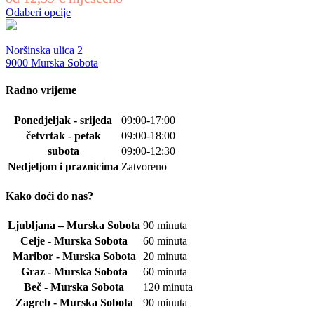
bila
je:
Odaberi opcije
je:
134,95 €.
Ovaj
149,95 €.
proizvod
ima
Noršinska ulica 2
više
9000 Murska Sobota
varijanti.
Opcije
Radno vrijeme
se
mogu
Ponedjeljak - srijeda
09:00-17:00
odabrati
četvrtak - petak
09:00-18:00
na
stranici
subota
09:00-12:30
proizvoda
Nedjeljom i praznicima
Zatvoreno
Kako doći do nas?
Ljubljana – Murska Sobota
90 minuta
Celje - Murska Sobota
60 minuta
Maribor - Murska Sobota
20 minuta
Graz - Murska Sobota
60 minuta
Beč - Murska Sobota
120 minuta
Zagreb - Murska Sobota
90 minuta