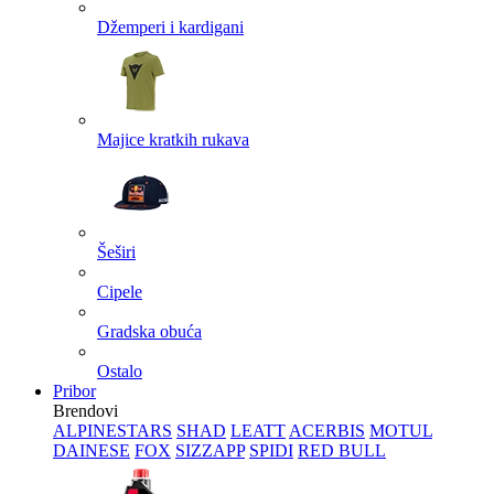
Džemperi i kardigani
Majice kratkih rukava
Šeširi
Cipele
Gradska obuća
Ostalo
Pribor
Brendovi
ALPINESTARS
SHAD
LEATT
ACERBIS
MOTUL
DAINESE
FOX
SIZZAPP
SPIDI
RED BULL