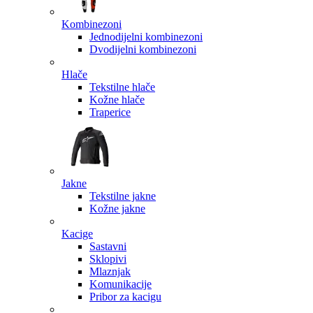
Kombinezoni
Jednodijelni kombinezoni
Dvodijelni kombinezoni
Hlače
Tekstilne hlače
Kožne hlače
Traperice
Jakne
Tekstilne jakne
Kožne jakne
Kacige
Sastavni
Sklopivi
Mlaznjak
Komunikacije
Pribor za kacigu