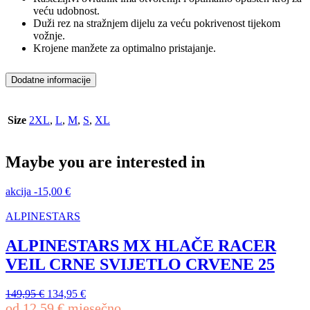
veću udobnost.
Duži rez na stražnjem dijelu za veću pokrivenost tijekom
vožnje.
Krojene manžete za optimalno pristajanje.
Dodatne informacije
Size
2XL
,
L
,
M
,
S
,
XL
Maybe you are interested in
akcija
-
15,00
€
ALPINESTARS
ALPINESTARS MX HLAČE RACER
VEIL CRNE SVIJETLO CRVENE 25
Izvorna
Trenutna
149,95
€
134,95
€
cijena
cijena
od
12,59
€
mjesečno