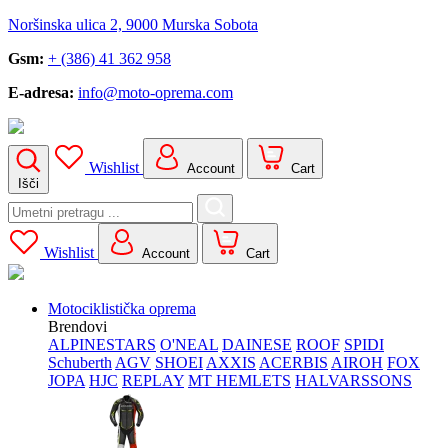
Noršinska ulica 2, 9000 Murska Sobota
Gsm:
+ (386) 41 362 958
E-adresa:
info@moto-oprema.com
Wishlist
Account
Cart
Išči
Search
for:
Wishlist
Account
Cart
Motociklistička oprema
Brendovi
ALPINESTARS
O'NEAL
DAINESE
ROOF
SPIDI
Schuberth
AGV
SHOEI
AXXIS
ACERBIS
AIROH
FOX
JOPA
HJC
REPLAY
MT HEMLETS
HALVARSSONS