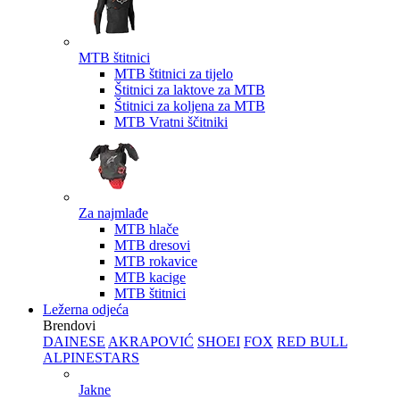
MTB štitnici
MTB štitnici za tijelo
Štitnici za laktove za MTB
Štitnici za koljena za MTB
MTB Vratni ščitniki
Za najmlađe
MTB hlače
MTB dresovi
MTB rokavice
MTB kacige
MTB štitnici
Ležerna odjeća
Brendovi
DAINESE
AKRAPOVIĆ
SHOEI
FOX
RED BULL
ALPINESTARS
Jakne