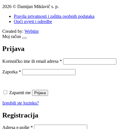
2026 © Damijan Miklavič s. p.
Pravila privatnosti i zaštita osobnih podataka
Opći uvjeti i odredbe
Created by:
Webtim
Moj račun
Prijava
Obavezno
Korisničko ime ili email adresa
*
Obavezno
Zaporka
*
Zapamti me
Prijava
Izgubili ste lozinku?
Registracija
Obavezno
Adresa e-pošte
*