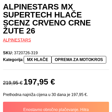
ALPINESTARS MX
SUPERTECH HLAČE
SCENZ CRVENO CRNE
ŽUTE 26
ALPINESTARS
SKU:
3720726-319
Kategorija:
MX HLAČE
OPREMA ZA MOTOKROS
Izvorna cijena bila je: 219,95 €.
Trenutna cijena je: 197,95 €.
197,95
€
219,95
€
Prethodna najniža cijena u 30 dana je
197,95
€
.
Enostavno obročno plačevanje. Hitra