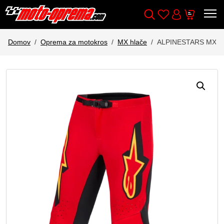
Wishlist
Cart
Išči
Account
Domov
Oprema za motokros
MX hlače
ALPINESTARS MX 