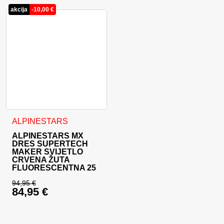
akcija
-
10,00
€
Ovaj proizvod ima više varijanti. Opcije se mogu odabrati na
ALPINESTARS
ALPINESTARS MX
DRES SUPERTECH
MAKER SVIJETLO
CRVENA ŽUTA
FLUORESCENTNA 25
94,95
€
84,95
€
Izvorna cijena bila je: 94,95 €.
Trenutna cijena je: 84,95 €.