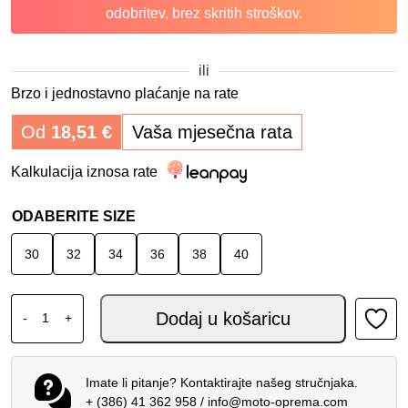
odobritev, brez skritih stroškov.
ili
Brzo i jednostavno plaćanje na rate
Od
18,51
€
Vaša mjesečna rata
Kalkulacija iznosa rate
ODABERITE SIZE
30
32
34
36
38
40
ALPINESTARS MX SUPERTECH HLAČE SCENZ CRVENO C
Dodaj u košaricu
-
+
Imate li pitanje? Kontaktirajte našeg stručnjaka.
+ (386) 41 362 958
/
info@moto-oprema.com