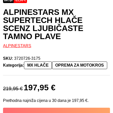
akcija
-
22,00
€
ALPINESTARS MX
SUPERTECH HLAČE
SCENZ LJUBIČASTE
TAMNO PLAVE
ALPINESTARS
SKU:
3720726-3175
Kategorija:
MX HLAČE
OPREMA ZA MOTOKROS
Izvorna cijena bila je: 219,95 €.
Trenutna cijena je: 197,95 €.
197,95
€
219,95
€
Prethodna najniža cijena u 30 dana je
197,95
€
.