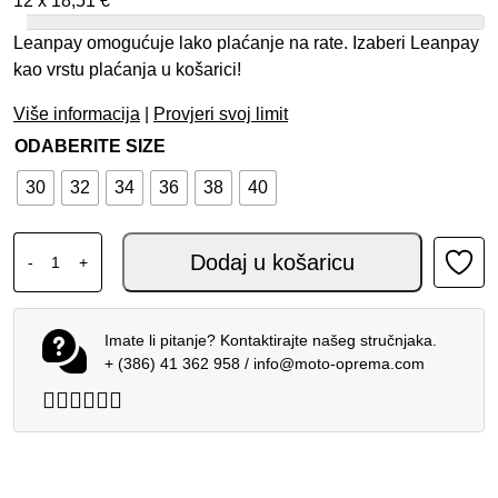
12 x
18,51
€
Leanpay omogućuje lako plaćanje na rate. Izaberi Leanpay
kao vrstu plaćanja u košarici!
Više informacija
|
Provjeri svoj limit
ODABERITE SIZE
30
32
34
36
38
40
ALPINESTARS MX SUPERTECH HLAČE SCENZ LJUBIČAST
Dodaj u košaricu
-
+
Imate li pitanje? Kontaktirajte našeg stručnjaka.
+ (386) 41 362 958
/
info@moto-oprema.com