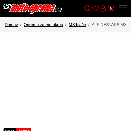
Wishlist
Cart
Išči
Account
Domov
Oprema za motokros
MX hlače
ALPINESTARS MX 