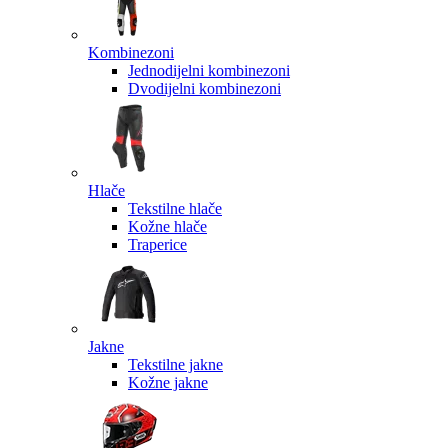
Kombinezoni
Jednodijelni kombinezoni
Dvodijelni kombinezoni
Hlače
Tekstilne hlače
Kožne hlače
Traperice
Jakne
Tekstilne jakne
Kožne jakne