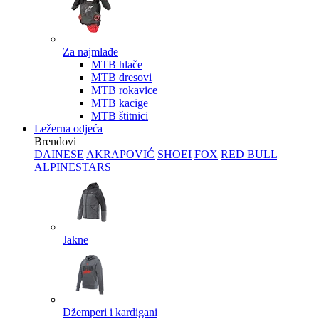
Za najmlađe
MTB hlače
MTB dresovi
MTB rokavice
MTB kacige
MTB štitnici
Ležerna odjeća
Brendovi
DAINESE
AKRAPOVIĆ
SHOEI
FOX
RED BULL
ALPINESTARS
Jakne
Džemperi i kardigani