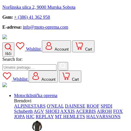
Noršinska ulica 2, 9000 Murska Sobota
Gsm:
+ (386) 41 362 958
E-adresa:
info@moto-oprema.com
Wishlist
Account
Cart
Išči
Search for:
Wishlist
Account
Cart
Motociklistička oprema
Brendovi
ALPINESTARS
O'NEAL
DAINESE
ROOF
SPIDI
Schuberth
AGV
SHOEI
AXXIS
ACERBIS
AIROH
FOX
JOPA
HJC
REPLAY
MT HEMLETS
HALVARSSONS