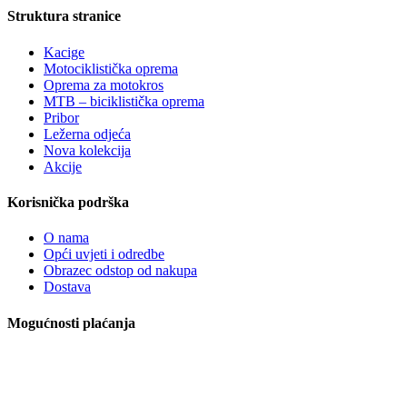
Struktura stranice
Kacige
Motociklistička oprema
Oprema za motokros
MTB – biciklistička oprema
Pribor
Ležerna odjeća
Nova kolekcija
Akcije
Korisnička podrška
O nama
Opći uvjeti i odredbe
Obrazec odstop od nakupa
Dostava
Mogućnosti plaćanja