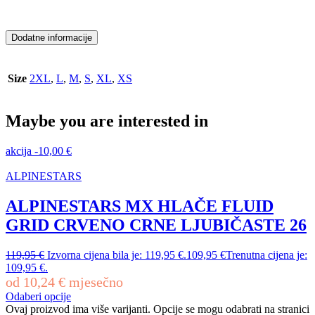
Dodatne informacije
Size
2XL
,
L
,
M
,
S
,
XL
,
XS
Maybe you are interested in
akcija
-
10,00
€
ALPINESTARS
ALPINESTARS MX HLAČE FLUID
GRID CRVENO CRNE LJUBIČASTE 26
119,95
€
Izvorna cijena bila je: 119,95 €.
109,95
€
Trenutna cijena je:
109,95 €.
od
10,24
€
mjesečno
Odaberi opcije
Ovaj proizvod ima više varijanti. Opcije se mogu odabrati na stranici