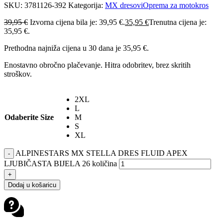
SKU:
3781126-392
Kategorija:
MX dresovi
Oprema za motokros
39,95
€
Izvorna cijena bila je: 39,95 €.
35,95
€
Trenutna cijena je:
35,95 €.
Prethodna najniža cijena u 30 dana je
35,95
€
.
Enostavno obročno plačevanje. Hitra odobritev, brez skritih
stroškov.
2XL
L
Odaberite Size
M
S
XL
ALPINESTARS MX STELLA DRES FLUID APEX
-
LJUBIČASTA BIJELA 26 količina
+
Dodaj u košaricu