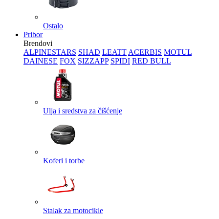
Ostalo
Pribor
Brendovi
ALPINESTARS
SHAD
LEATT
ACERBIS
MOTUL
DAINESE
FOX
SIZZAPP
SPIDI
RED BULL
Ulja i sredstva za čišćenje
Koferi i torbe
Stalak za motocikle