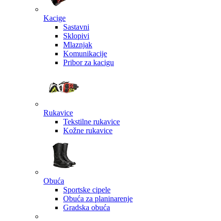
Kacige
Sastavni
Sklopivi
Mlaznjak
Komunikacije
Pribor za kacigu
Rukavice
Tekstilne rukavice
Kožne rukavice
Obuća
Sportske cipele
Obuća za planinarenje
Gradska obuća