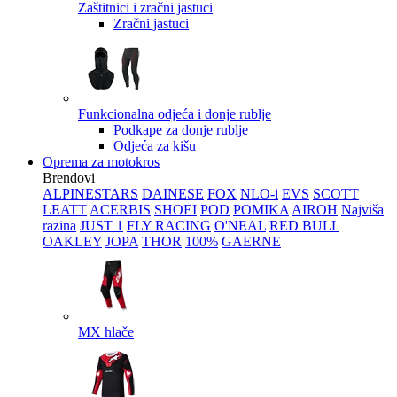
Zaštitnici i zračni jastuci
Zračni jastuci
Funkcionalna odjeća i donje rublje
Podkape za donje rublje
Odjeća za kišu
Oprema za motokros
Brendovi
ALPINESTARS
DAINESE
FOX
NLO-i
EVS
SCOTT
LEATT
ACERBIS
SHOEI
POD
POMIKA
AIROH
Najviša
razina
JUST 1
FLY RACING
O'NEAL
RED BULL
OAKLEY
JOPA
THOR
100%
GAERNE
MX hlače