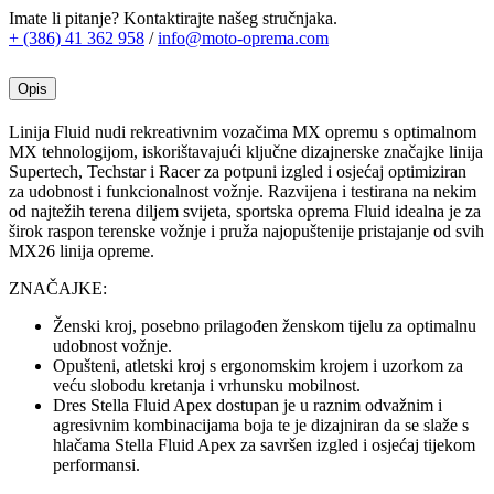
Imate li pitanje? Kontaktirajte našeg stručnjaka.
+ (386) 41 362 958
/
info@moto-oprema.com
Opis
Linija Fluid nudi rekreativnim vozačima MX opremu s optimalnom
MX tehnologijom, iskorištavajući ključne dizajnerske značajke linija
Supertech, Techstar i Racer za potpuni izgled i osjećaj optimiziran
za udobnost i funkcionalnost vožnje. Razvijena i testirana na nekim
od najtežih terena diljem svijeta, sportska oprema Fluid idealna je za
širok raspon terenske vožnje i pruža najopuštenije pristajanje od svih
MX26 linija opreme.
ZNAČAJKE:
Ženski kroj, posebno prilagođen ženskom tijelu za optimalnu
udobnost vožnje.
Opušteni, atletski kroj s ergonomskim krojem i uzorkom za
veću slobodu kretanja i vrhunsku mobilnost.
Dres Stella Fluid Apex dostupan je u raznim odvažnim i
agresivnim kombinacijama boja te je dizajniran da se slaže s
hlačama Stella Fluid Apex za savršen izgled i osjećaj tijekom
performansi.