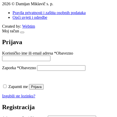
2026 © Damijan Miklavič s. p.
Pravila privatnosti i zaštita osobnih podataka
Opći uvjeti i odredbe
Created by:
Webtim
Moj račun
Prijava
Korisničko ime ili email adresa
*
Obavezno
Zaporka
*
Obavezno
Zapamti me
Prijava
Izgubili ste lozinku?
Registracija