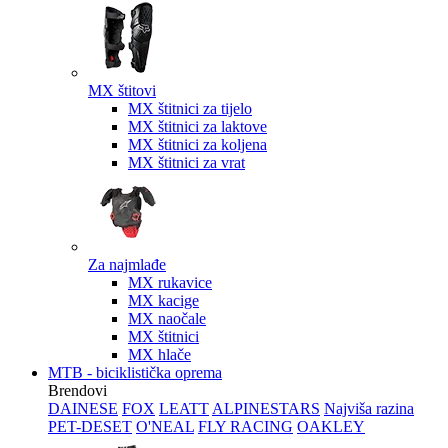
MX štitovi
MX štitnici za tijelo
MX štitnici za laktove
MX štitnici za koljena
MX štitnici za vrat
Za najmlađe
MX rukavice
MX kacige
MX naočale
MX štitnici
MX hlače
MTB - biciklistička oprema
Brendovi
DAINESE
FOX
LEATT
ALPINESTARS
Najviša razina
PET-DESET
O'NEAL
FLY RACING
OAKLEY