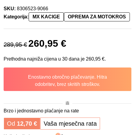
SKU:
8306523-9066
Kategorija:
MX KACIGE
OPREMA ZA MOTOKROS
Izvorna cijena bila je: 289,95 €.
Trenutna cijena je: 260,95 €.
260,95
€
289,95
€
Prethodna najniža cijena u 30 dana je
260,95
€
.
Enostavno obročno plačevanje. Hitra
odobritev, brez skritih stroškov.
ili
Brzo i jednostavno plaćanje na rate
Od
12,70
€
Vaša mjesečna rata