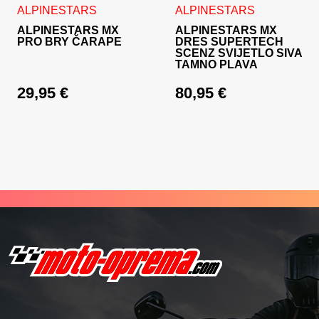
Ovaj proizvod ima više varijanti. Opcije se mogu odabrati na
Ovaj proizvod ima više varija
ALPINESTARS
ALPINESTARS
ALPINESTARS MX
ALPINESTARS MX
PRO BRY ČARAPE
DRES SUPERTECH
SCENZ SVIJETLO SIVA
TAMNO PLAVA
29,95
€
80,95
€