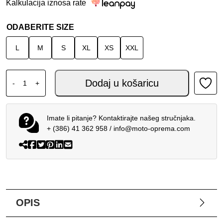
Kalkulacija iznosa rate
ODABERITE SIZE
L
M
S
XL
XS
XXL
ALPINESTARS MX SM5 MINERAL KACIGA Toplo siva Celadon 
Dodaj u košaricu
-
+
Imate li pitanje? Kontaktirajte našeg stručnjaka.
+ (386) 41 362 958
/
info@moto-oprema.com
OPIS