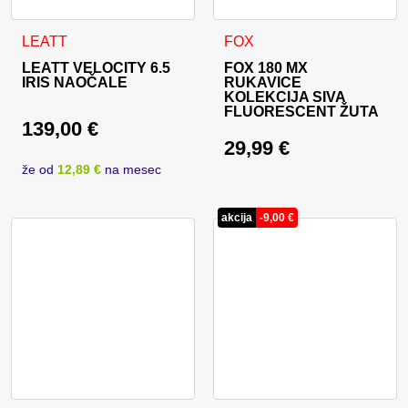
Ovaj proizvod ima više varija
LEATT
FOX
LEATT VELOCITY 6.5
FOX 180 MX
IRIS NAOČALE
RUKAVICE
KOLEKCIJA SIVA
FLUORESCENT ŽUTA
139,00
€
29,99
€
že od
12,89 €
na mesec
akcija
-
9,00
€