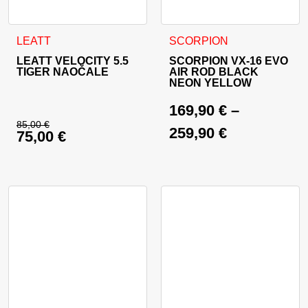
Ovaj proizvod ima više varija
LEATT
SCORPION
LEATT VELOCITY 5.5
SCORPION VX-16 EVO
TIGER NAOČALE
AIR ROD BLACK
NEON YELLOW
169,90
€
–
85,00
€
259,90
€
75,00
€
Izvorna cijena bila je: 85,00 €.
Trenutna cijena je: 75,00 €.