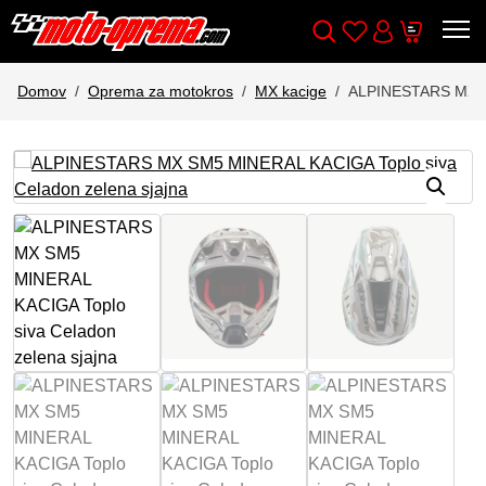
Wishlist
Cart
Išči
Account
Domov
Oprema za motokros
MX kacige
ALPINESTARS MX SM