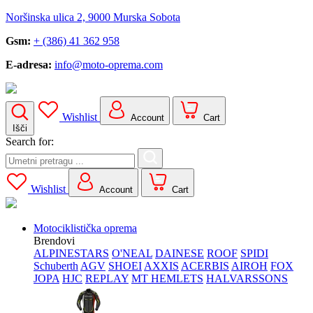
Noršinska ulica 2, 9000 Murska Sobota
Gsm:
+ (386) 41 362 958
E-adresa:
info@moto-oprema.com
Wishlist
Account
Cart
Išči
Search for:
Wishlist
Account
Cart
Motociklistička oprema
Brendovi
ALPINESTARS
O'NEAL
DAINESE
ROOF
SPIDI
Schuberth
AGV
SHOEI
AXXIS
ACERBIS
AIROH
FOX
JOPA
HJC
REPLAY
MT HEMLETS
HALVARSSONS