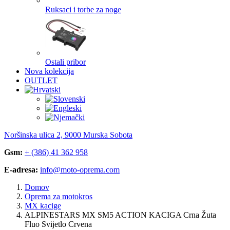
Ruksaci i torbe za noge
Ostali pribor
Nova kolekcija
OUTLET
Noršinska ulica 2, 9000 Murska Sobota
Gsm:
+ (386) 41 362 958
E-adresa:
info@moto-oprema.com
Domov
Oprema za motokros
MX kacige
ALPINESTARS MX SM5 ACTION KACIGA Crna Žuta
Fluo Svijetlo Crvena