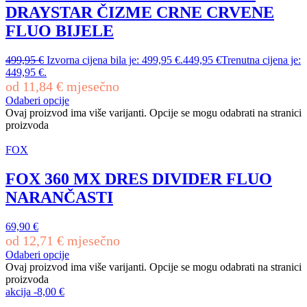
DRAYSTAR ČIZME CRNE CRVENE
FLUO BIJELE
499,95
€
Izvorna cijena bila je: 499,95 €.
449,95
€
Trenutna cijena je:
449,95 €.
od
11,84
€
mjesečno
Odaberi opcije
Ovaj proizvod ima više varijanti. Opcije se mogu odabrati na stranici
proizvoda
FOX
FOX 360 MX DRES DIVIDER FLUO
NARANČASTI
69,90
€
od
12,71
€
mjesečno
Odaberi opcije
Ovaj proizvod ima više varijanti. Opcije se mogu odabrati na stranici
proizvoda
akcija
-
8,00
€