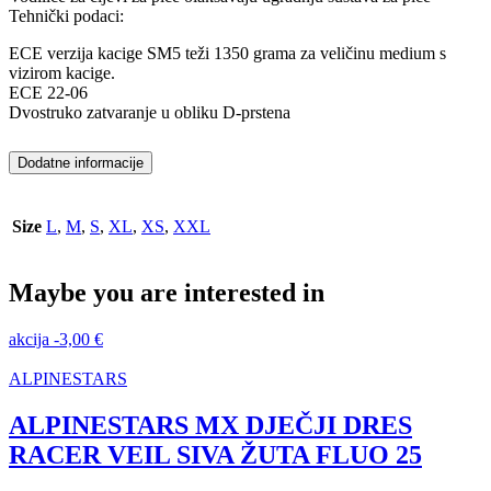
Tehnički podaci:
ECE verzija kacige SM5 teži 1350 grama za veličinu medium s
vizirom kacige.
ECE 22-06
Dvostruko zatvaranje u obliku D-prstena
Dodatne informacije
Size
L
,
M
,
S
,
XL
,
XS
,
XXL
Maybe you are interested in
akcija
-
3,00
€
ALPINESTARS
ALPINESTARS MX DJEČJI DRES
RACER VEIL SIVA ŽUTA FLUO 25