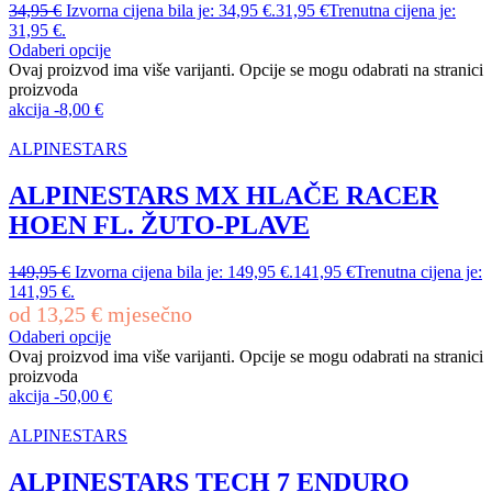
34,95
€
Izvorna cijena bila je: 34,95 €.
31,95
€
Trenutna cijena je:
31,95 €.
Odaberi opcije
Ovaj proizvod ima više varijanti. Opcije se mogu odabrati na stranici
proizvoda
akcija
-
8,00
€
ALPINESTARS
ALPINESTARS MX HLAČE RACER
HOEN FL. ŽUTO-PLAVE
149,95
€
Izvorna cijena bila je: 149,95 €.
141,95
€
Trenutna cijena je:
141,95 €.
od
13,25
€
mjesečno
Odaberi opcije
Ovaj proizvod ima više varijanti. Opcije se mogu odabrati na stranici
proizvoda
akcija
-
50,00
€
ALPINESTARS
ALPINESTARS TECH 7 ENDURO