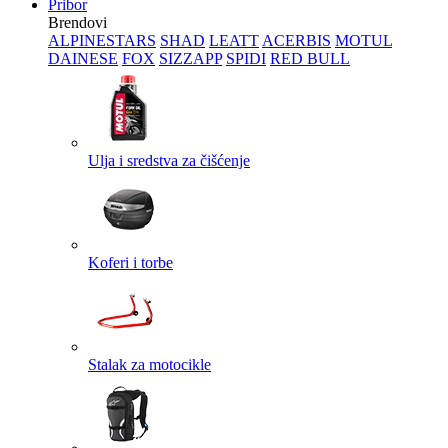
Pribor
Brendovi
ALPINESTARS
SHAD
LEATT
ACERBIS
MOTUL
DAINESE
FOX
SIZZAPP
SPIDI
RED BULL
Ulja i sredstva za čišćenje
Koferi i torbe
Stalak za motocikle