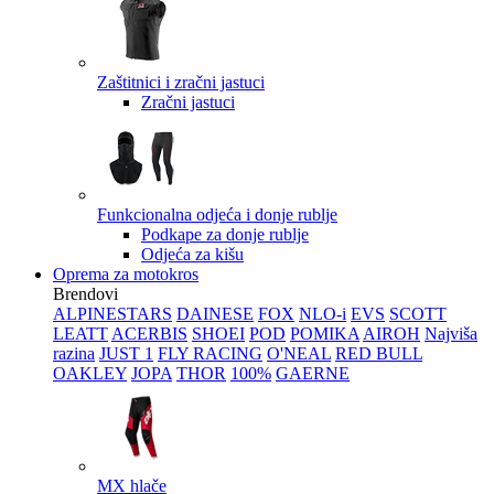
Zaštitnici i zračni jastuci
Zračni jastuci
Funkcionalna odjeća i donje rublje
Podkape za donje rublje
Odjeća za kišu
Oprema za motokros
Brendovi
ALPINESTARS
DAINESE
FOX
NLO-i
EVS
SCOTT
LEATT
ACERBIS
SHOEI
POD
POMIKA
AIROH
Najviša
razina
JUST 1
FLY RACING
O'NEAL
RED BULL
OAKLEY
JOPA
THOR
100%
GAERNE
MX hlače