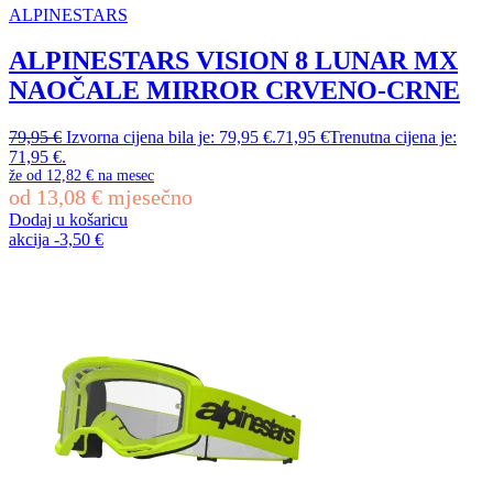
ALPINESTARS
ALPINESTARS VISION 8 LUNAR MX
NAOČALE MIRROR CRVENO-CRNE
79,95
€
Izvorna cijena bila je: 79,95 €.
71,95
€
Trenutna cijena je:
71,95 €.
že od
12,82 €
na mesec
od
13,08
€
mjesečno
Dodaj u košaricu
akcija
-
3,50
€