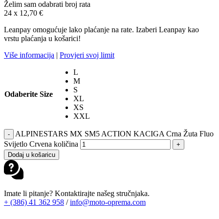
Želim sam odabrati broj rata
24 x
12,70
€
Leanpay omogućuje lako plaćanje na rate. Izaberi Leanpay kao
vrstu plaćanja u košarici!
Više informacija
|
Provjeri svoj limit
L
M
S
Odaberite Size
XL
XS
XXL
ALPINESTARS MX SM5 ACTION KACIGA Crna Žuta Fluo
-
Svijetlo Crvena količina
+
Dodaj u košaricu
Imate li pitanje? Kontaktirajte našeg stručnjaka.
+ (386) 41 362 958
/
info@moto-oprema.com