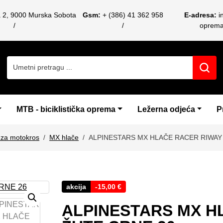
a 2, 9000 Murska Sobota
Gsm:
+ (386) 41 362 958
E-adresa:
i
oprem
Search for:
MTB - biciklistička oprema
Ležerna odjeća
P
za motokros
MX hlače
ALPINESTARS MX HLAČE RACER RIWAY
akcija
-
15,00
€
ALPINESTARS MX H