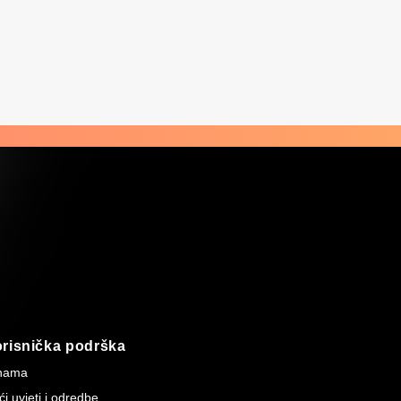
risnička podrška
nama
i uvjeti i odredbe