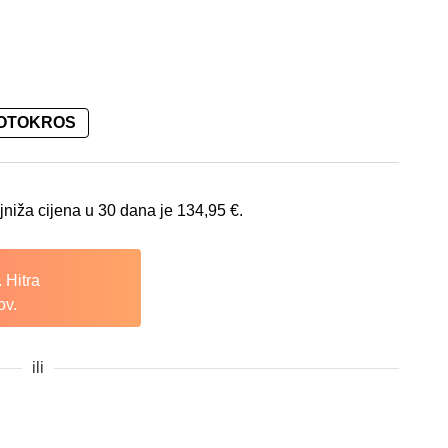
MOTOKROS
na je: 134,95 €.
jniža cijena u 30 dana je
134,95
€
.
 Hitra
ov.
ili