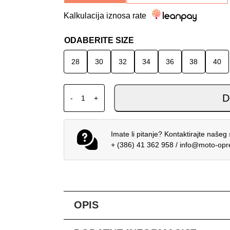
Kalkulacija iznosa rate
ODABERITE SIZE
28
30
32
34
36
38
40
ALPINESTARS MX HLAČE RACER RIWAY ŽU
D
-
+
Imate li pitanje? Kontaktirajte našeg 
+ (386) 41 362 958
/
info@moto-op
OPIS