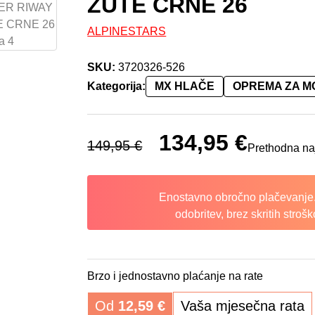
ŽUTE CRNE 26
ALPINESTARS
SKU:
3720326-526
Kategorija:
MX HLAČE
OPREMA ZA 
Izvorna cijena bila je: 149,95 €.
134,95
€
Trenutna cije
149,95
€
Prethodna na
Enostavno obročno plačevanje.
odobritev, brez skritih strošk
Brzo i jednostavno plaćanje na rate
Od
12,59
€
Vaša mjesečna rata