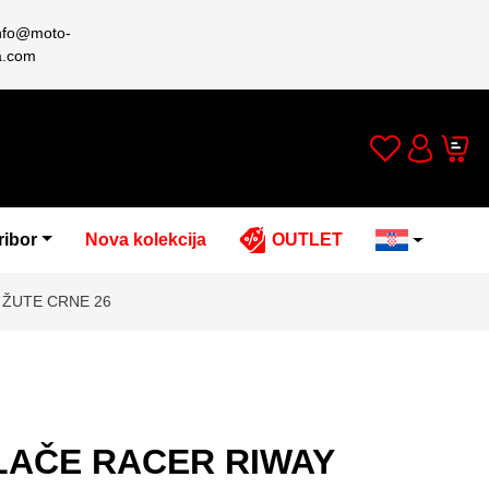
nfo@moto-
a.com
Wishlist
Cart
Account
ribor
Nova kolekcija
OUTLET
 ŽUTE CRNE 26
LAČE RACER RIWAY