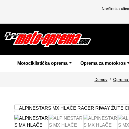
Noršinska ulic
Motociklistička oprema
Oprema za motokros
Domov
Oprema 