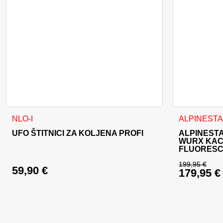
Ovaj proizvo
NLO-I
ALPINEST
UFO ŠTITNICI ZA KOLJENA PROFI
ALPINEST
WURX KAC
FLUORESC
199,95
€
59,90
€
179,95
€
Izvorna c
Trenutna 