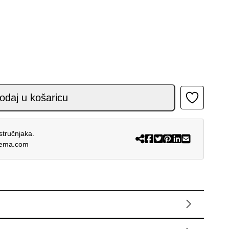
TE CRNE 26 količina
odaj u košaricu
stručnjaka.
rema.com