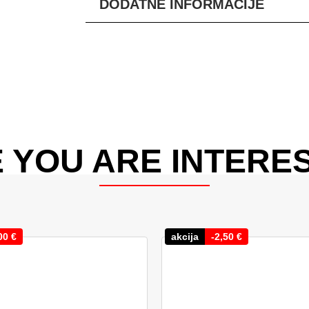
DODATNE INFORMACIJE
 YOU ARE INTERES
00
€
akcija
-
2,50
€