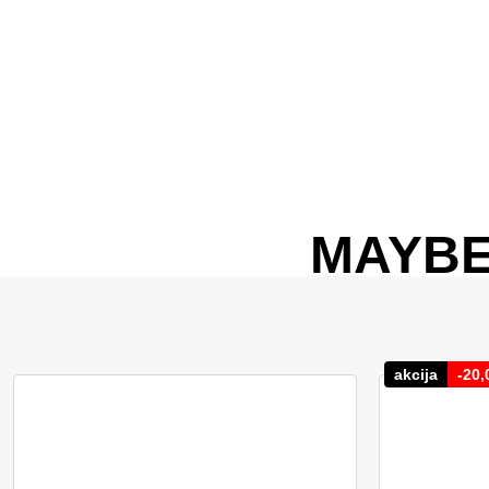
MAYBE
akcija
-
20,