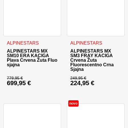
Ovaj proizvod ima više varijanti. Opcije se mogu odabrati na
Ovaj proizvod ima više varija
ALPINESTARS
ALPINESTARS
ALPINESTARS MX
ALPINESTARS MX
SM10 ERA KACIGA
SM3 FRAY KACIGA
Plava Crvena Žuta Fluo
Crvena Žuta
sjajna
Fluorescentno Crna
Sjajna
779,95
€
249,95
€
699,95
€
224,95
€
Izvorna cijena bila je: 779,95 €.
Izvorna cijena bila j
Trenutna cijena je: 699,95 €.
Trenutna cijena je: 
novo