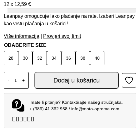
12 x
12,59
€
Leanpay omogućuje lako plaćanje na rate. Izaberi Leanpay
kao vrstu plaćanja u košarici!
Više informacija
|
Provjeri svoj limit
ODABERITE SIZE
28
30
32
34
36
38
40
ALPINESTARS MX HLAČE RACER RIWAY UCLA PLAVO BIJE
Dodaj u košaricu
-
+
Imate li pitanje? Kontaktirajte našeg stručnjaka.
+ (386) 41 362 958
/
info@moto-oprema.com