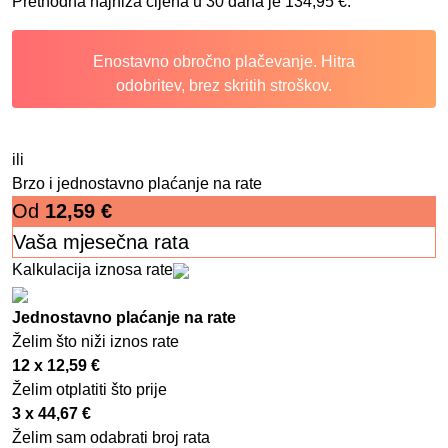
Prethodna najniža cijena u 30 dana je
134,95
€
.
Enostavno obročno plačevanje. Hitra
odobritev, brez skritih stroškov.
ili
Brzo i jednostavno plaćanje na rate
Od
12,59
€
Vaša mjesečna rata
Kalkulacija iznosa rate
Jednostavno plaćanje na rate
Želim što niži iznos rate
12 x
12,59
€
Želim otplatiti što prije
3 x
44,67
€
Želim sam odabrati broj rata