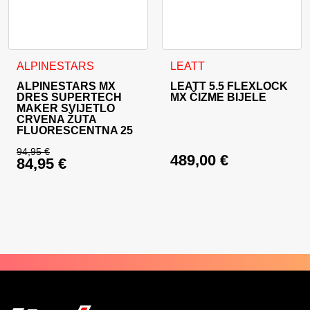
Ovaj proizvod ima više varijanti. Opcije se mogu odabrati na
Ovaj proizvod ima više varija
ALPINESTARS
LEATT
ALPINESTARS MX
LEATT 5.5 FLEXLOCK
DRES SUPERTECH
MX ČIZME BIJELE
MAKER SVIJETLO
CRVENA ŽUTA
FLUORESCENTNA 25
94,95
€
489,00
€
84,95
€
Izvorna cijena bila je: 94,95 €.
Trenutna cijena je: 84,95 €.