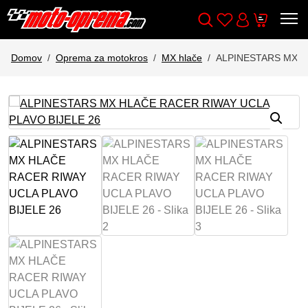
Wishlist
Cart
Išči
Account
Domov
Oprema za motokros
MX hlače
ALPINESTARS MX H