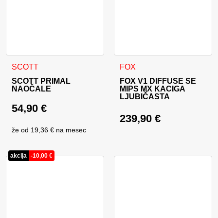
Ovaj proizvod ima više varija
SCOTT
FOX
SCOTT PRIMAL
FOX V1 DIFFUSE SE
NAOČALE
MIPS MX KACIGA
LJUBIČASTA
54,90
€
239,90
€
že od
19,36 €
na mesec
akcija
-
10,00
€