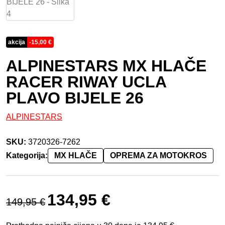
akcija
-
15,00
€
ALPINESTARS MX HLAČE
RACER RIWAY UCLA
PLAVO BIJELE 26
ALPINESTARS
SKU:
3720326-7262
Kategorija:
MX HLAČE
OPREMA ZA MOTOKROS
Izvorna cijena bila je: 149,95 €.
Trenutna cijena je: 134,95 €.
134,95
€
149,95
€