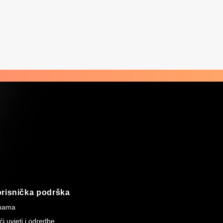
risnička podrška
nama
i uvjeti i odredbe