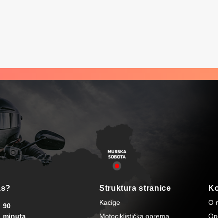
as?
Struktura stranice
Ko
Kacige
O 
90
minuta
Motociklistička oprema
Opć