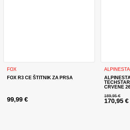
Ovaj proizvod ima više varijanti. Opcije se mogu odabrati na
Ovaj proizvo
FOX
ALPINEST
FOX R3 CE ŠTITNIK ZA PRSA
ALPINEST
TECHSTAR 
CRVENE 2
189,95
€
99,99
€
170,95
€
Izvorna c
Trenutna 