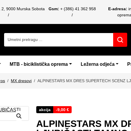
a 2, 9000 Murska Sobota
Gsm:
+ (386) 41 362 958
E-adresa:
i
oprem
Search for:
MTB - biciklistička oprema
Ležerna odjeća
P
ros
MX dresovi
ALPINESTARS MX DRES SUPERTECH SCENZ LJ
akcija
-
9,00
€
ALPINESTARS MX D