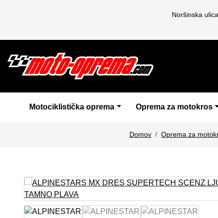
Noršinska ulic
Motociklistička oprema
Oprema za motokros
Domov
Oprema za motok