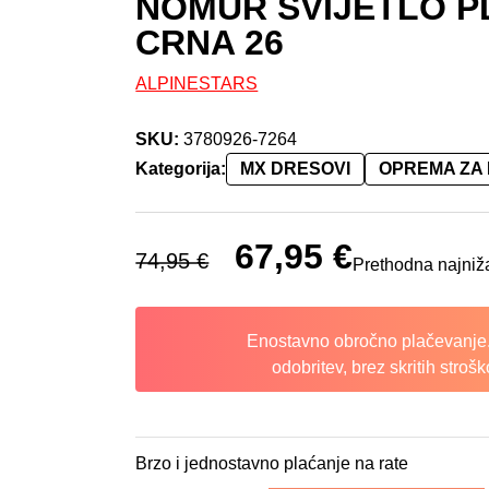
NOMUR SVIJETLO P
CRNA 26
ALPINESTARS
SKU:
3780926-7264
Kategorija:
MX DRESOVI
OPREMA ZA
Izvorna cijena bila je: 74,95 €.
67,95
€
Trenutna cijena je
74,95
€
Prethodna najniž
Enostavno obročno plačevanje.
odobritev, brez skritih strošk
Brzo i jednostavno plaćanje na rate