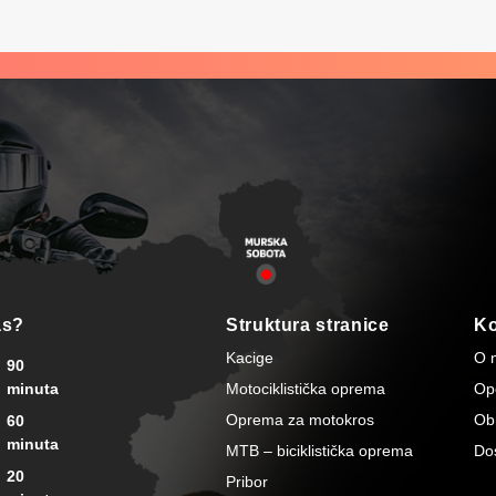
as?
Struktura stranice
Ko
Kacige
O 
90
minuta
Motociklistička oprema
Opć
Oprema za motokros
Ob
60
minuta
MTB – biciklistička oprema
Do
20
Pribor