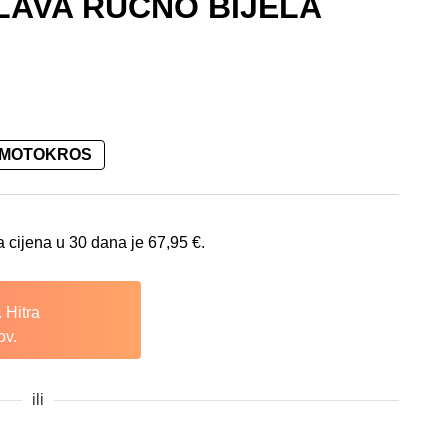
LAVA RUČNO BIJELA
 MOTOKROS
: 67,95 €.
a cijena u 30 dana je
67,95
€
.
 Hitra
ov.
ili