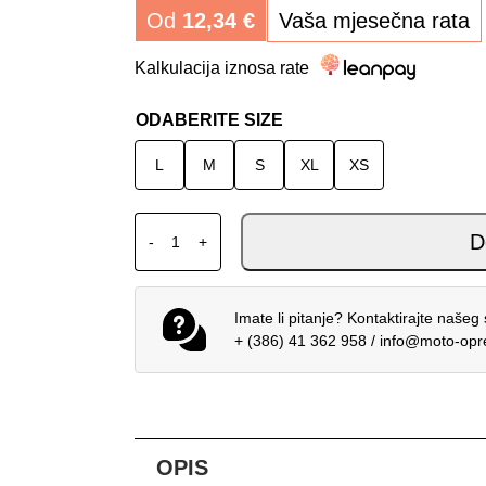
Od
12,34
€
Vaša mjesečna rata
Kalkulacija iznosa rate
ODABERITE SIZE
L
M
S
XL
XS
ALPINESTARS MX DRES STELLA TECHSTAR
D
-
+
Imate li pitanje? Kontaktirajte našeg 
+ (386) 41 362 958
/
info@moto-op
OPIS