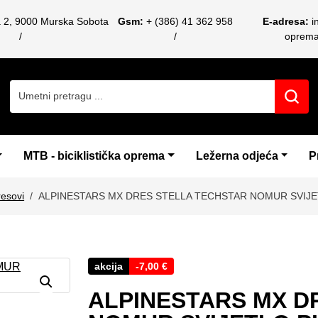
a 2, 9000 Murska Sobota
Gsm:
+ (386) 41 362 958
E-adresa:
i
oprem
Search for:
MTB - biciklistička oprema
Ležerna odjeća
P
esovi
ALPINESTARS MX DRES STELLA TECHSTAR NOMUR SVIJE
akcija
-
7,00
€
ALPINESTARS MX D