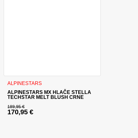
Ovaj proizvod ima više varijanti. Opcije se mogu odabrati na
ALPINESTARS
ALPINESTARS MX HLAČE STELLA
TECHSTAR MELT BLUSH CRNE
189,95
€
170,95
€
Izvorna cijena bila je: 189,95 €.
Trenutna cijena je: 170,95 €.