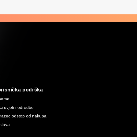
risnička podrška
nama
i uvjeti i odredbe
razec odstop od nakupa
stava