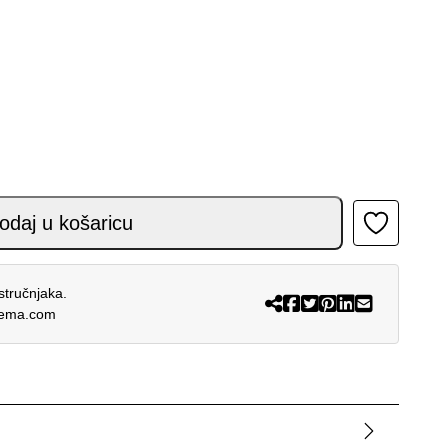
 NOMUR SVIJETLO PLAVA RUČNO BIJELA CRNA 26 količ
odaj u košaricu
stručnjaka.
rema.com