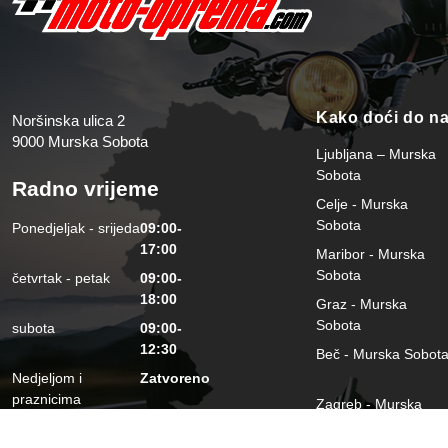
Kako doći do n
Noršinska ulica 2
9000 Murska Sobota
Ljubljana – Murska
Sobota
Radno vrijeme
Celje - Murska
Sobota
Ponedjeljak - srijeda
09:00-
17:00
Maribor - Murska
Sobota
četvrtak - petak
09:00-
18:00
Graz - Murska
Sobota
subota
09:00-
12:30
Beč - Murska Sobot
Nedjeljom i
Zatvoreno
praznicima
Zagreb - Murska
Sobota