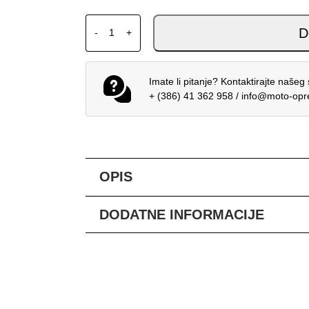
ALPINESTARS RACER MX DRES PORTL LJU
D
-
+
Imate li pitanje? Kontaktirajte našeg 
+ (386) 41 362 958
/
info@moto-op
OPIS
DODATNE INFORMACIJE