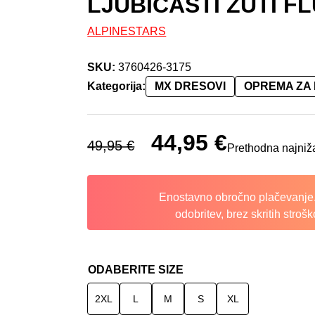
LJUBIČASTI ŽUTI F
ALPINESTARS
SKU:
3760426-3175
Kategorija:
MX DRESOVI
OPREMA ZA
Izvorna cijena bila je: 49,95 €.
44,95
€
Trenutna cijena je
49,95
€
Prethodna najniž
Enostavno obročno plačevanje.
odobritev, brez skritih strošk
ODABERITE SIZE
2XL
L
M
S
XL