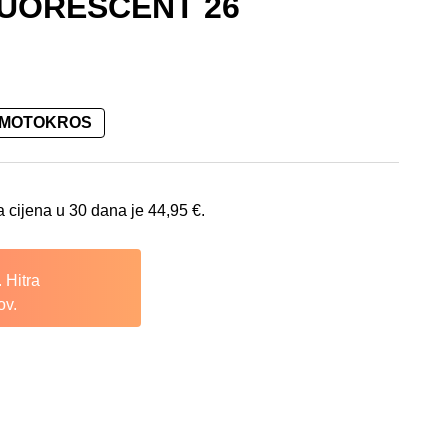
LUORESCENT 26
 MOTOKROS
: 44,95 €.
a cijena u 30 dana je
44,95
€
.
 Hitra
ov.