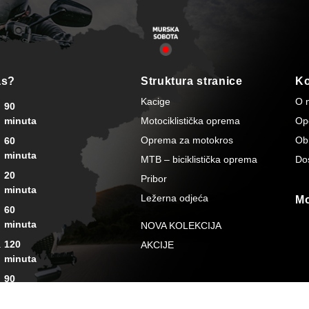
as?
Struktura stranice
Ko
Kacige
O 
90
minuta
Motociklistička oprema
Opć
Oprema za motokros
Ob
60
minuta
MTB – biciklistička oprema
Do
20
Pribor
minuta
Ležerna odjeća
Mo
60
minuta
NOVA KOLEKCIJA
a
120
AKCIJE
minuta
90
minuta