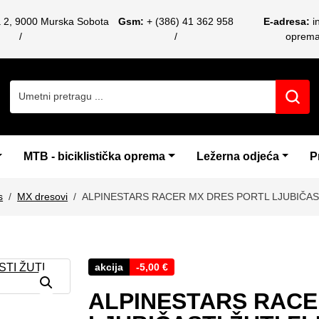
a 2, 9000 Murska Sobota
Gsm:
+ (386) 41 362 958
E-adresa:
i
oprem
Search for:
MTB - biciklistička oprema
Ležerna odjeća
P
s
MX dresovi
ALPINESTARS RACER MX DRES PORTL LJUBIČAS
akcija
-
5,00
€
ALPINESTARS RACE