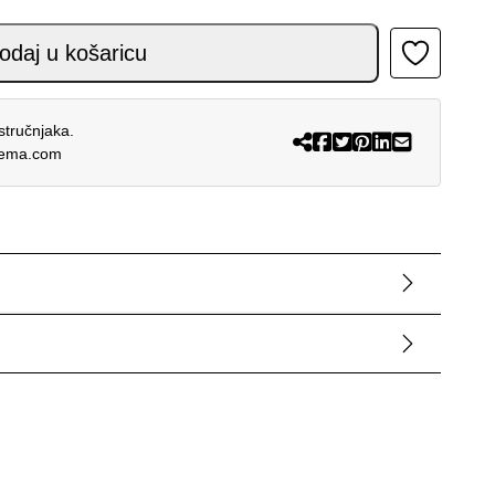
BIČASTI ŽUTI FLUORESCENT 26 količina
odaj u košaricu
stručnjaka.
rema.com