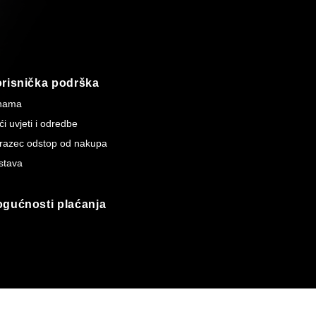
risnička podrška
nama
i uvjeti i odredbe
razec odstop od nakupa
stava
gućnosti plaćanja