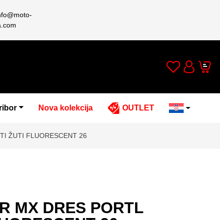
nfo@moto-
a.com
Wishlist
Cart
Account
ribor
Nova kolekcija
OUTLET
TI ŽUTI FLUORESCENT 26
R MX DRES PORTL