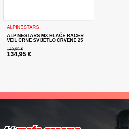
Ovaj proizvod ima više varijanti. Opcije se mogu odabrati na
ALPINESTARS
ALPINESTARS MX HLAČE RACER
VEIL CRNE SVIJETLO CRVENE 25
149,95
€
134,95
€
Izvorna cijena bila je: 149,95 €.
Trenutna cijena je: 134,95 €.