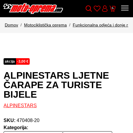
Wishlist
Cart
Išči
Account
Domov
Motociklistička oprema
Funkcionalna odjeća i donje rub
akcija
-
3,00
€
ALPINESTARS LJETNE
ČARAPE ZA TURISTE
BIJELE
ALPINESTARS
SKU:
470408-20
Kategorija: