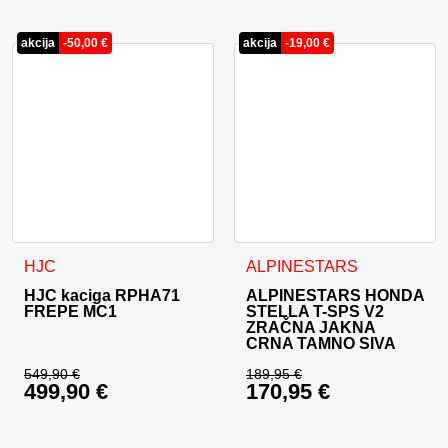
akcija
-
50,00
€
akcija
-
19,00
€
Ovaj proizvod ima više varijanti. Opcije se mogu odabrati na
Ovaj proizvod ima više varija
HJC
ALPINESTARS
HJC kaciga RPHA71
ALPINESTARS HONDA
FREPE MC1
STELLA T-SPS V2
ZRAČNA JAKNA
CRNA TAMNO SIVA
549,90
€
189,95
€
499,90
€
170,95
€
Izvorna cijena bila je: 549,90 €.
Izvorna cijena bila j
Trenutna cijena je: 499,90 €.
Trenutna cijena je: 