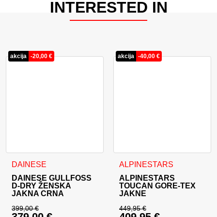
INTERESTED IN
akcija
-
20,00
€
akcija
-
40,00
€
Ovaj proizvod ima više varijanti. Opcije se mogu odabrati na
Ovaj proizvod ima više varija
DAINESE
ALPINESTARS
DAINESE GULLFOSS
ALPINESTARS
D-DRY ŽENSKA
TOUCAN GORE-TEX
JAKNA CRNA
JAKNE
399,00
€
449,95
€
379,00
€
409,95
€