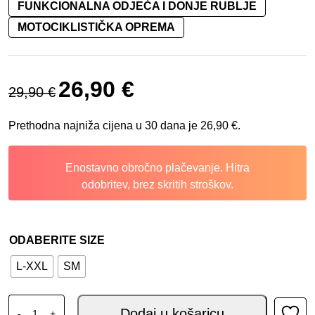
FUNKCIONALNA ODJEĆA I DONJE RUBLJE
MOTOCIKLISTIČKA OPREMA
Izvorna cijena bila je: 29,90 €.
Trenutna cijena je: 26,90 €.
26,90
€
29,90
€
Prethodna najniža cijena u 30 dana je
26,90
€
.
Enostavno obročno plačevanje. Hitra
odobritev, brez skritih stroškov.
ODABERITE SIZE
L-XXL
SM
ALPINESTARS LJETNE ČARAPE ZA TURISTE BIJELE koli
Dodaj u košaricu
-
+