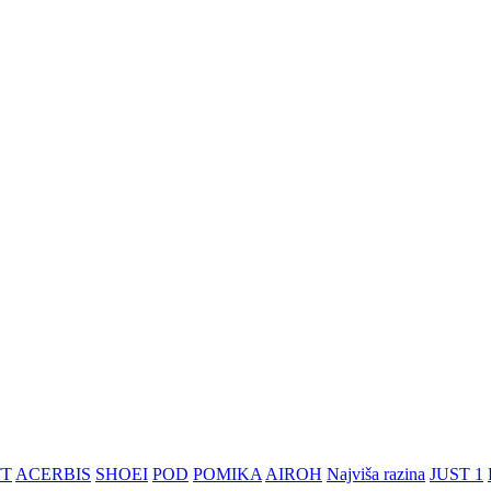
TT
ACERBIS
SHOEI
POD
POMIKA
AIROH
Najviša razina
JUST 1