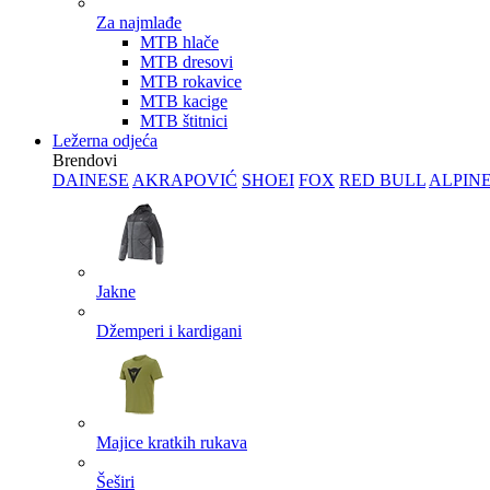
Za najmlađe
MTB hlače
MTB dresovi
MTB rokavice
MTB kacige
MTB štitnici
Ležerna odjeća
Brendovi
DAINESE
AKRAPOVIĆ
SHOEI
FOX
RED BULL
ALPIN
Jakne
Džemperi i kardigani
Majice kratkih rukava
Šeširi