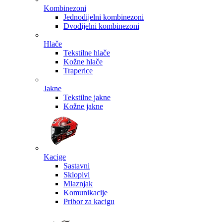
Kombinezoni
Jednodijelni kombinezoni
Dvodijelni kombinezoni
Hlače
Tekstilne hlače
Kožne hlače
Traperice
Jakne
Tekstilne jakne
Kožne jakne
Kacige
Sastavni
Sklopivi
Mlaznjak
Komunikacije
Pribor za kacigu