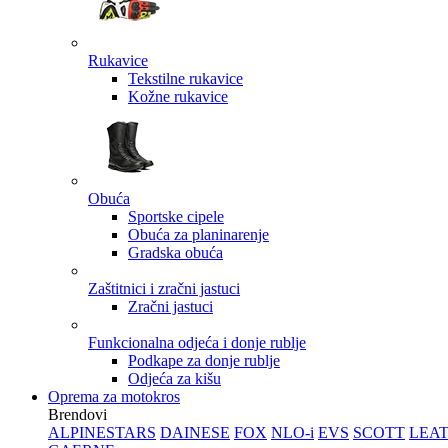
Rukavice
Tekstilne rukavice
Kožne rukavice
Obuća
Sportske cipele
Obuća za planinarenje
Gradska obuća
Zaštitnici i zračni jastuci
Zračni jastuci
Funkcionalna odjeća i donje rublje
Podkape za donje rublje
Odjeća za kišu
Oprema za motokros
Brendovi
ALPINESTARS
DAINESE
FOX
NLO-i
EVS
SCOTT
LEA