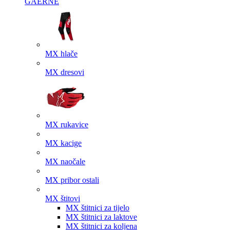
GAERNE
MX hlače
MX dresovi
MX rukavice
MX kacige
MX naočale
MX pribor ostali
MX štitovi
MX štitnici za tijelo
MX štitnici za laktove
MX štitnici za koljena