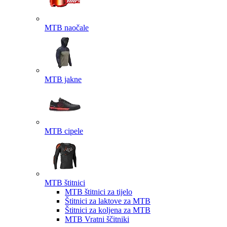
MTB naočale
MTB jakne
MTB cipele
MTB štitnici
MTB štitnici za tijelo
Štitnici za laktove za MTB
Štitnici za koljena za MTB
MTB Vratni ščitniki