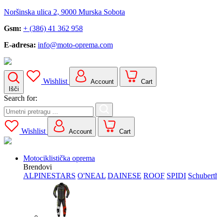
Noršinska ulica 2, 9000 Murska Sobota
Gsm:
+ (386) 41 362 958
E-adresa:
info@moto-oprema.com
Wishlist
Account
Cart
Išči
Search for:
Wishlist
Account
Cart
Motociklistička oprema
Brendovi
ALPINESTARS
O'NEAL
DAINESE
ROOF
SPIDI
Schubert