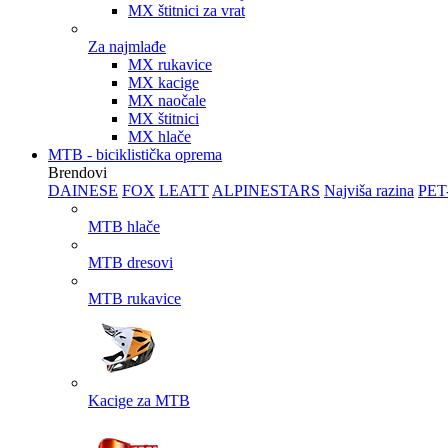
MX štitnici za vrat
Za najmlađe
MX rukavice
MX kacige
MX naočale
MX štitnici
MX hlače
MTB - biciklistička oprema
Brendovi
DAINESE
FOX
LEATT
ALPINESTARS
Najviša razina
PET
MTB hlače
MTB dresovi
MTB rukavice
Kacige za MTB