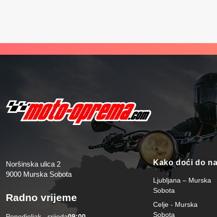
Kako doći do n
Noršinska ulica 2
9000 Murska Sobota
Ljubljana – Murska
Sobota
Radno vrijeme
Celje - Murska
Sobota
Ponedjeljak - srijeda
09:00-