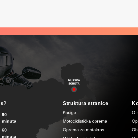
as?
Struktura stranice
Ko
Kacige
O 
90
minuta
Motociklistička oprema
Opć
Oprema za motokros
Ob
60
minuta