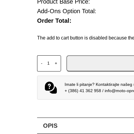
Product Base Price:
Add-Ons Option Total:
Order Total:
The add to cart button is disabled because th
ALPINESTARS GP FORCE V2 BWR + SMX 6 V
-
+
Imate li pitanje? Kontaktirajte našeg 
+ (386) 41 362 958
/
info@moto-op
OPIS