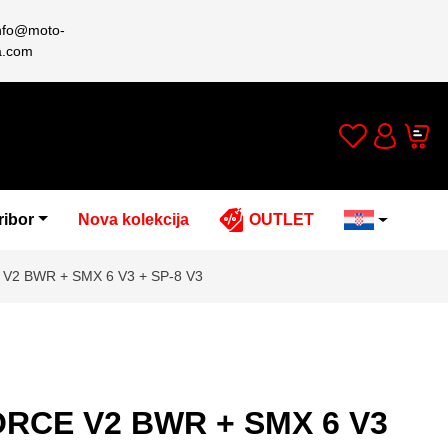
nfo@moto-
a.com
Wishlist
Cart
Account
ribor
Nova kolekcija
OUTLET
2 BWR + SMX 6 V3 + SP-8 V3
RCE V2 BWR + SMX 6 V3