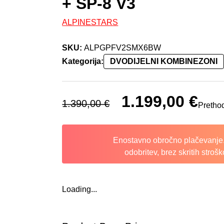
+ SP-8 V3
ALPINESTARS
SKU:
ALPGPFV2SMX6BW
Kategorija:
DVODIJELNI KOMBINEZONI
Izvorna cijena bila je: 1.390,
1.199,00
€
Trenutn
1.390,00
€
Prethod
Enostavno obročno plačevanje.
odobritev, brez skritih strošk
Loading...