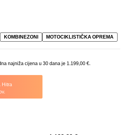
KOMBINEZONI
MOTOCIKLISTIČKA OPREMA
00 €.
a cijena je: 1.199,00 €.
na najniža cijena u 30 dana je
1.199,00
€
.
 Hitra
ov.