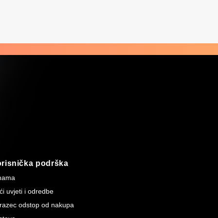
risnička podrška
nama
i uvjeti i odredbe
razec odstop od nakupa