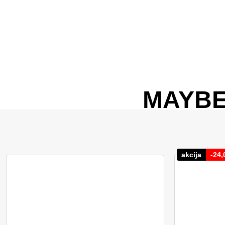
MAYBE
akcija
-
24,