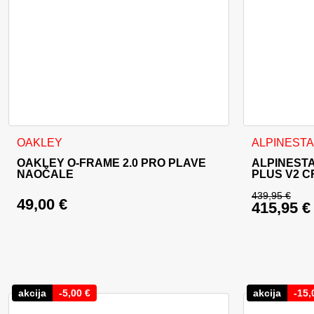
Ovaj proizvo
OAKLEY
ALPINEST
OAKLEY O-FRAME 2.0 PRO PLAVE
ALPINESTA
NAOČALE
PLUS V2 C
439,95
€
49,00
€
415,95
€
Izvorna c
Trenutna 
akcija
-
5,00
€
akcija
-
15,