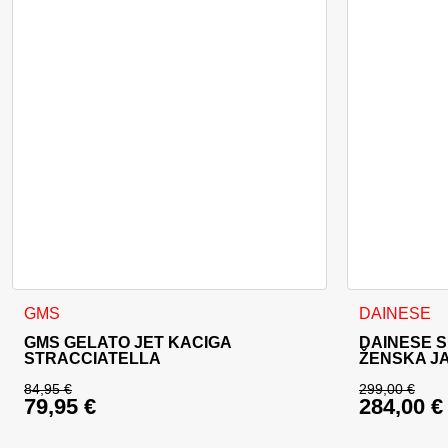
Ovaj proizvod ima više varijanti. Opcije se mogu odabrati na
Ovaj proizvo
GMS
DAINESE
GMS GELATO JET KACIGA
DAINESE S
STRACCIATELLA
ŽENSKA J
84,95
€
299,00
€
79,95
€
284,00
€
Izvorna cijena bila je: 84,95 €.
Izvorna c
Trenutna cijena je: 79,95 €.
Trenutna 