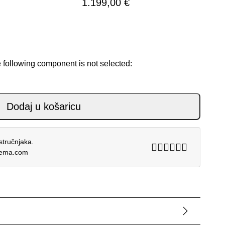
1.199,00
€
e following component is not selected:
3 + SP-8 V3 količina
Dodaj u košaricu
stručnjaka.
rema.com