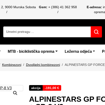
a 2, 9000 Murska Sobota
Gsm:
+ (386) 41 362 958
E-adresa:
i
oprem
Search for:
MTB - biciklistička oprema
Ležerna odjeća
P
Kombinezoni
Dvodijelni kombinezoni
ALPINESTARS GP FORCE V
akcija
-
191,00
€
ALPINESTARS GP FO