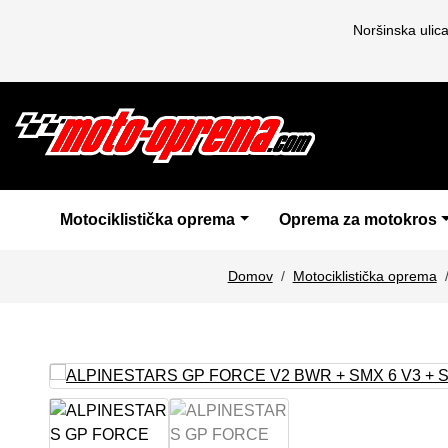
Noršinska ulic
Motociklistička oprema
Oprema za motokros
Domov
Motociklistička oprema