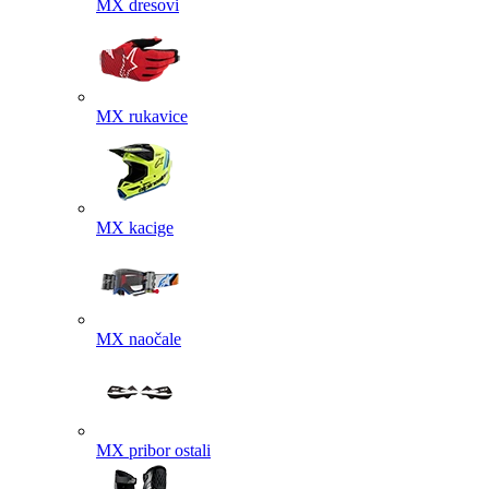
MX dresovi
MX rukavice
MX kacige
MX naočale
MX pribor ostali