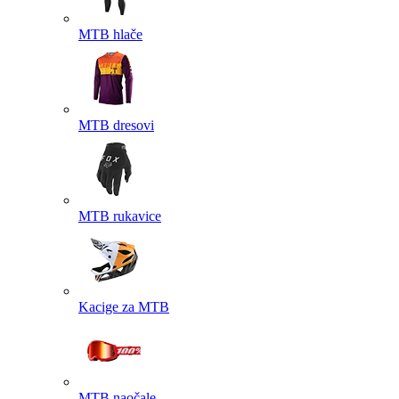
MTB hlače
MTB dresovi
MTB rukavice
Kacige za MTB
MTB naočale