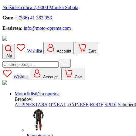
Noršinska ulica 2, 9000 Murska Sobota
Gsm:
+ (386) 41 362 958
E-adresa:
info@moto-oprema.com
Wishlist
Account
Cart
Išči
Search
for:
Wishlist
Account
Cart
Motociklistička oprema
Brendovi
ALPINESTARS
O'NEAL
DAINESE
ROOF
SPIDI
Schubert
Kombinezoni