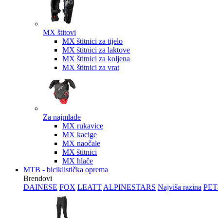
MX štitovi
MX štitnici za tijelo
MX štitnici za laktove
MX štitnici za koljena
MX štitnici za vrat
Za najmlađe
MX rukavice
MX kacige
MX naočale
MX štitnici
MX hlače
MTB - biciklistička oprema
Brendovi
DAINESE
FOX
LEATT
ALPINESTARS
Najviša razina
PET