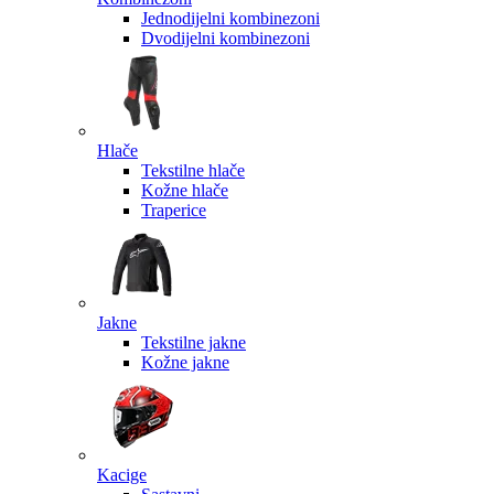
Jednodijelni kombinezoni
Dvodijelni kombinezoni
Hlače
Tekstilne hlače
Kožne hlače
Traperice
Jakne
Tekstilne jakne
Kožne jakne
Kacige