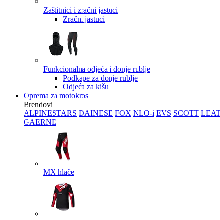
Zaštitnici i zračni jastuci
Zračni jastuci
Funkcionalna odjeća i donje rublje
Podkape za donje rublje
Odjeća za kišu
Oprema za motokros
Brendovi
ALPINESTARS
DAINESE
FOX
NLO-i
EVS
SCOTT
LEA
GAERNE
MX hlače