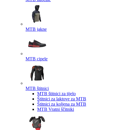
MTB jakne
MTB cipele
MTB štitnici
MTB štitnici za tijelo
Štitnici za laktove za MTB
Štitnici za koljena za MTB
MTB Vratni ščitniki