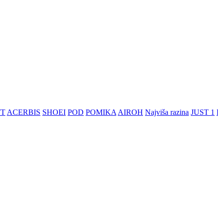
TT
ACERBIS
SHOEI
POD
POMIKA
AIROH
Najviša razina
JUST 1